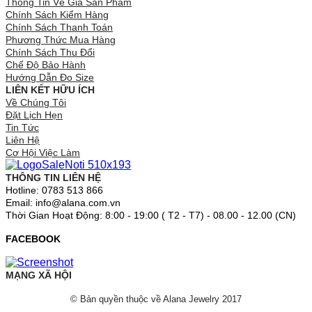
Thông Tin Về Giá Sản Phẩm
Chính Sách Kiểm Hàng
Chính Sách Thanh Toán
Phương Thức Mua Hàng
Chính Sách Thu Đổi
Chế Độ Bảo Hành
Hướng Dẫn Đo Size
LIÊN KẾT HỮU ÍCH
Về Chúng Tôi
Đặt Lịch Hẹn
Tin Tức
Liên Hệ
Cơ Hội Việc Làm
THÔNG TIN LIÊN HỆ
Hotline: 0783 513 866
Email: info@alana.com.vn
Thời Gian Hoạt Động: 8:00 - 19:00 ( T2 - T7) - 08.00 - 12.00 (CN)
FACEBOOK
MẠNG XÃ HỘI
© Bản quyền thuộc về Alana Jewelry 2017