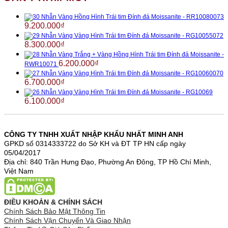
Nhẫn Vàng Hồng Hình Trái tim Đính đá Moissanite - RR10080073
9.200.000
₫
Nhẫn Vàng Vàng Hình Trái tim Đính đá Moissanite - RG10055072
8.300.000
₫
Nhẫn Vàng Trắng + Vàng Hồng Hình Trái tim Đính đá Moissanite -
6.200.000
₫
RWR10071
Nhẫn Vàng Vàng Hình Trái tim Đính đá Moissanite - RG10060070
6.700.000
₫
Nhẫn Vàng Vàng Hình Trái tim Đính đá Moissanite - RG10069
6.100.000
₫
CÔNG TY TNHH XUẤT NHẬP KHẨU NHẤT MINH ANH
GPKD số 0314333722 do Sở KH và ĐT TP HN cấp ngày
05/04/2017
Địa chỉ: 840 Trần Hưng Đạo, Phường An Đông, TP Hồ Chí Minh,
Việt Nam
ĐIỀU KHOẢN & CHÍNH SÁCH
Chính Sách Bảo Mật Thông Tin
Chính Sách Vận Chuyển Và Giao Nhận