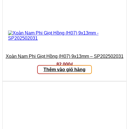
Xoàn Nam Phi Giọt Hồng (H07) 9x13mm – SP202502031
82.000
₫
Thêm vào giỏ hàng