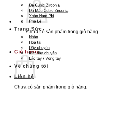
Đá Cubic Zirconia
Đá Màu Cubic Zirconia
Xoàn Nam Phi
Pha Lê
Trang Sức
Chưa có sản phẩm trong giỏ hàng.
Nhẫn
Quay trở lại cửa hàng
Hoa tai
Dây chuyền
Giỏ hàng
Mặt dây chuyền
Lắc tay / Vòng tay
Về chúng tôi
Liên hệ
Chưa có sản phẩm trong giỏ hàng.
Quay trở lại cửa hàng