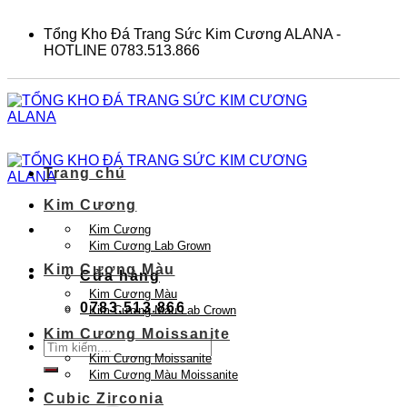
Skip
to
Tổng Kho Đá Trang Sức Kim Cương ALANA -
content
HOTLINE 0783.513.866
Trang chủ
Kim Cương
Kim Cương
Kim Cương Lab Grown
Kim Cương Màu
Cửa hàng
Kim Cương Màu
0783.513.866
Kim Cương Màu Lab Crown
Kim Cương Moissanite
Tìm
Kim Cương Moissanite
kiếm:
Kim Cương Màu Moissanite
Cubic Zirconia