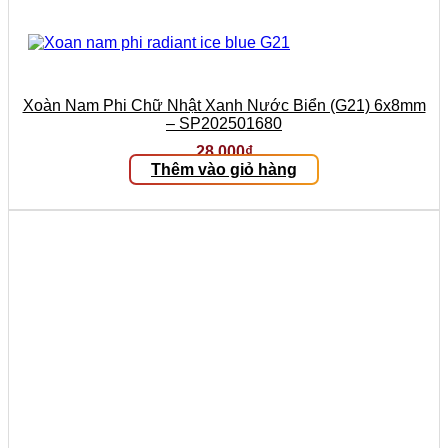
Xoàn Nam Phi Chữ Nhật Xanh Nước Biển (G21) 6x8mm
– SP202501680
28.000
₫
Thêm vào giỏ hàng