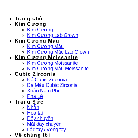
Trang chủ
Kim Cương
Kim Cương
Kim Cương Lab Grown
Kim Cương Màu
Kim Cương Màu
Kim Cương Màu Lab Crown
Kim Cương Moissanite
Kim Cương Moissanite
Kim Cương Màu Moissanite
Cubic Zirconia
Đá Cubic Zirconia
Đá Màu Cubic Zirconia
Xoàn Nam Phi
Pha Lê
Trang Sức
Nhẫn
Hoa tai
Dây chuyền
Mặt dây chuyền
Lắc tay / Vòng tay
Về chúng tôi