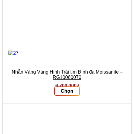
Nhẫn Vàng Vàng Hình Trái tim Đính đá Moissanite –
RG10060070
6.700.000
₫
Chọn
Sản
phẩm
này
có
nhiều
biến
thể.
Các