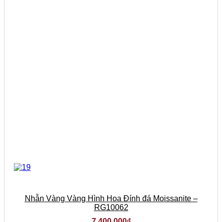
chọn
có
thể
được
chọn
trên
trang
sản
phẩm
Nhẫn Vàng Vàng Hình Hoa Đính đá Moissanite –
RG10062
7.400.000
₫