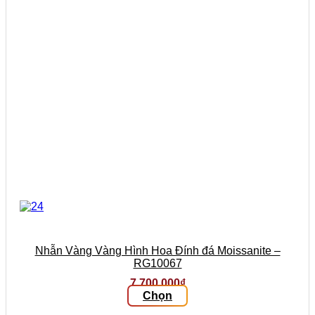
được
chọn
trên
trang
sản
phẩm
Nhẫn Vàng Vàng Hình Hoa Đính đá Moissanite –
RG10067
7.700.000
₫
Chọn
Sản