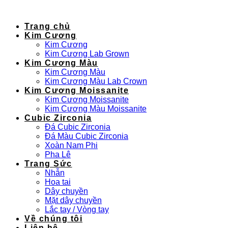
Trang chủ
Kim Cương
Kim Cương
Kim Cương Lab Grown
Kim Cương Màu
Kim Cương Màu
Kim Cương Màu Lab Crown
Kim Cương Moissanite
Kim Cương Moissanite
Kim Cương Màu Moissanite
Cubic Zirconia
Đá Cubic Zirconia
Đá Màu Cubic Zirconia
Xoàn Nam Phi
Pha Lê
Trang Sức
Nhẫn
Hoa tai
Dây chuyền
Mặt dây chuyền
Lắc tay / Vòng tay
Về chúng tôi
Liên hệ