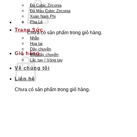
Đá Cubic Zirconia
Đá Màu Cubic Zirconia
Xoàn Nam Phi
Pha Lê
Trang Sức
Chưa có sản phẩm trong giỏ hàng.
Nhẫn
Quay trở lại cửa hàng
Hoa tai
Dây chuyền
Giỏ hàng
Mặt dây chuyền
Lắc tay / Vòng tay
Về chúng tôi
Liên hệ
Chưa có sản phẩm trong giỏ hàng.
Quay trở lại cửa hàng