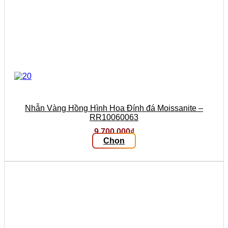
Nhẫn Vàng Hồng Hình Hoa Đính đá Moissanite –
RR10060063
9.700.000
₫
Chọn
Sản
phẩm
này
có
nhiều
biến
thể.
Các
tùy