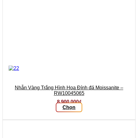
sản
phẩm
Nhẫn Vàng Trắng Hình Hoa Đính đá Moissanite –
RW10045065
8.900.000
₫
Chọn
Sản
phẩm
này
có
nhiều