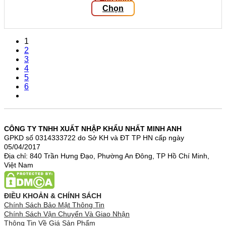
Chọn
Sản
phẩm
này
1
có
2
nhiều
3
biến
4
thể.
5
Các
6
tùy
chọn
có
thể
được
CÔNG TY TNHH XUẤT NHẬP KHẨU NHẤT MINH ANH
chọn
GPKD số 0314333722 do Sở KH và ĐT TP HN cấp ngày
trên
05/04/2017
trang
Địa chỉ: 840 Trần Hưng Đạo, Phường An Đông, TP Hồ Chí Minh,
sản
Việt Nam
phẩm
ĐIỀU KHOẢN & CHÍNH SÁCH
Chính Sách Bảo Mật Thông Tin
Chính Sách Vận Chuyển Và Giao Nhận
Thông Tin Về Giá Sản Phẩm