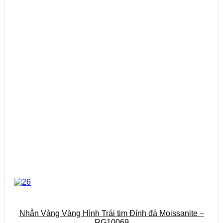
tùy
chọn
có
thể
được
chọn
trên
trang
sản
phẩm
Nhẫn Vàng Vàng Hình Trái tim Đính đá Moissanite –
RG10069