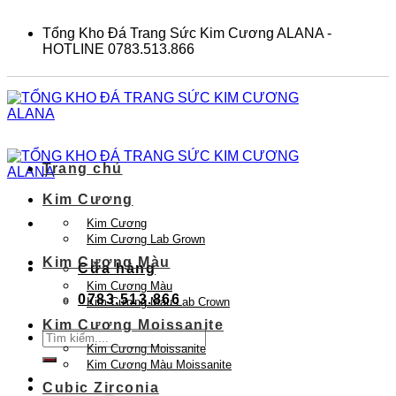
Skip
to
Tổng Kho Đá Trang Sức Kim Cương ALANA -
content
HOTLINE 0783.513.866
Trang chủ
Kim Cương
Kim Cương
Kim Cương Lab Grown
Kim Cương Màu
Cửa hàng
Kim Cương Màu
0783.513.866
Kim Cương Màu Lab Crown
Kim Cương Moissanite
Tìm
Kim Cương Moissanite
kiếm:
Kim Cương Màu Moissanite
Cubic Zirconia