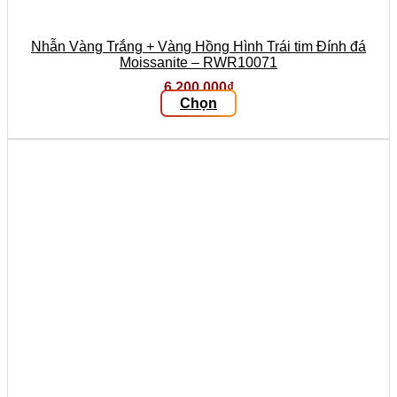
Nhẫn Vàng Trắng + Vàng Hồng Hình Trái tim Đính đá
Moissanite – RWR10071
6.200.000
₫
Chọn
Sản
phẩm
này
có
nhiều
biến
thể.
Các
tùy
chọn
có
thể
được
chọn
trên
trang
sản
phẩm