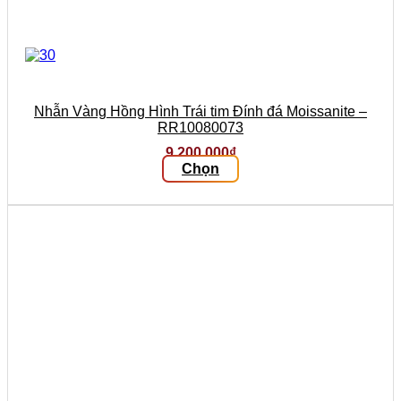
Nhẫn Vàng Hồng Hình Trái tim Đính đá Moissanite –
RR10080073
9.200.000
₫
Chọn
Sản
phẩm
này
có
nhiều
biến
thể.
Các
tùy
chọn
có
thể
được
chọn