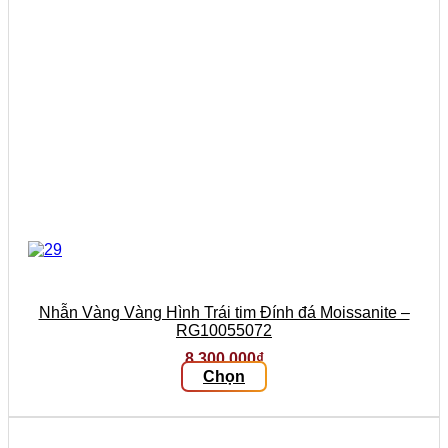
trên
trang
sản
phẩm
Nhẫn Vàng Vàng Hình Trái tim Đính đá Moissanite –
RG10055072
8.300.000
₫
Chọn
Sản
phẩm
này
có