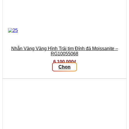
Nhẫn Vàng Vàng Hình Trái tim Đính đá Moissanite –
RG10055068
6.100.000
₫
Chọn
Sản
phẩm
này
có
nhiều
biến
thể.
Các
tùy
chọn
có
thể