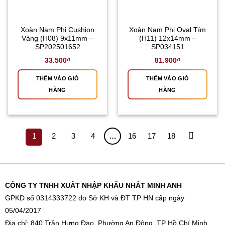
Xoàn Nam Phi Cushion
Xoàn Nam Phi Oval Tím
Vàng (H08) 9x11mm –
(H11) 12x14mm –
SP202501652
SP034151
33.500
₫
81.900
₫
THÊM VÀO GIỎ
THÊM VÀO GIỎ
HÀNG
HÀNG
1
2
3
4
…
16
17
18
CÔNG TY TNHH XUẤT NHẬP KHẨU NHẤT MINH ANH
GPKD số 0314333722 do Sở KH và ĐT TP HN cấp ngày
05/04/2017
Địa chỉ: 840 Trần Hưng Đạo, Phường An Đông, TP Hồ Chí Minh,