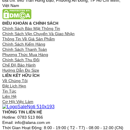
Địa chỉ: 840 Trần Hưng Đạo, Phường An Đông, TP Hồ Chí Minh,
Việt Nam
ĐIỀU KHOẢN & CHÍNH SÁCH
Chính Sách Bảo Mật Thông Tin
Chính Sách Vận Chuyển Và Giao Nhận
Thông Tin Về Giá Sản Phẩm
Chính Sách Kiểm Hàng
Chính Sách Thanh Toán
Phương Thức Mua Hàng
Chính Sách Thu Đổi
Chế Độ Bảo Hành
Hướng Dẫn Đo Size
LIÊN KẾT HỮU ÍCH
Về Chúng Tôi
Đặt Lịch Hẹn
Tin Tức
Liên Hệ
Cơ Hội Việc Làm
THÔNG TIN LIÊN HỆ
Hotline: 0783 513 866
Email: info@alana.com.vn
Thời Gian Hoạt Động: 8:00 - 19:00 ( T2 - T7) - 08.00 - 12.00 (CN)