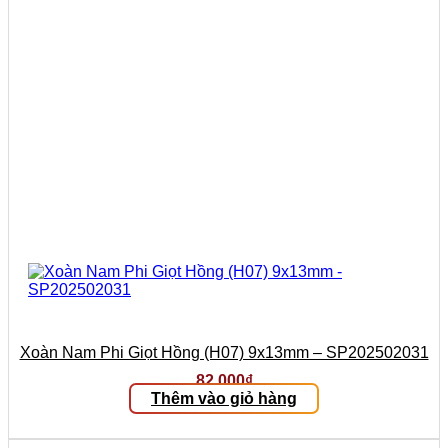
Xoàn Nam Phi Giọt Hồng (H07) 9x13mm – SP202502031
82.000
₫
Thêm vào giỏ hàng