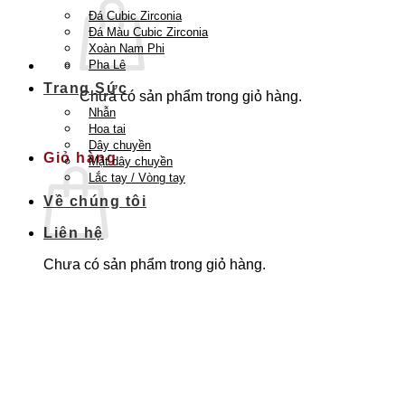
Đá Cubic Zirconia
Đá Màu Cubic Zirconia
Xoàn Nam Phi
Pha Lê
Trang Sức
Chưa có sản phẩm trong giỏ hàng.
Nhẫn
Quay trở lại cửa hàng
Hoa tai
Dây chuyền
Giỏ hàng
Mặt dây chuyền
Lắc tay / Vòng tay
Về chúng tôi
Liên hệ
Chưa có sản phẩm trong giỏ hàng.
Quay trở lại cửa hàng