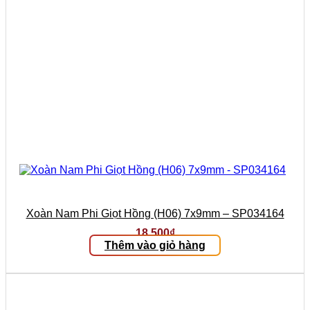
Xoàn Nam Phi Giọt Hồng (H06) 7x9mm – SP034164
18.500
₫
Thêm vào giỏ hàng