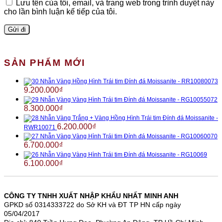
Lưu tên của tôi, email, và trang web trong trình duyệt này
cho lần bình luận kế tiếp của tôi.
SẢN PHẨM MỚI
Nhẫn Vàng Hồng Hình Trái tim Đính đá Moissanite - RR10080073
9.200.000
₫
Nhẫn Vàng Vàng Hình Trái tim Đính đá Moissanite - RG10055072
8.300.000
₫
Nhẫn Vàng Trắng + Vàng Hồng Hình Trái tim Đính đá Moissanite -
6.200.000
₫
RWR10071
Nhẫn Vàng Vàng Hình Trái tim Đính đá Moissanite - RG10060070
6.700.000
₫
Nhẫn Vàng Vàng Hình Trái tim Đính đá Moissanite - RG10069
6.100.000
₫
CÔNG TY TNHH XUẤT NHẬP KHẨU NHẤT MINH ANH
GPKD số 0314333722 do Sở KH và ĐT TP HN cấp ngày
05/04/2017