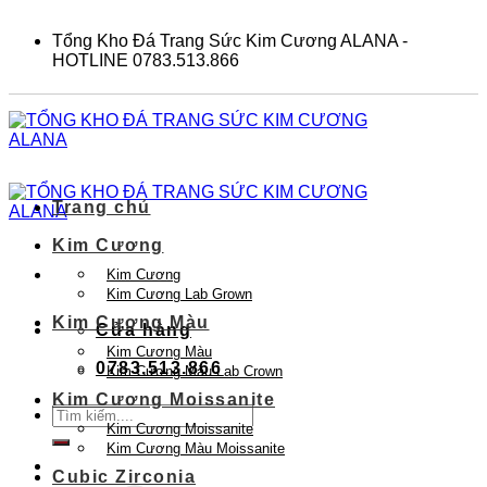
Skip
to
Tổng Kho Đá Trang Sức Kim Cương ALANA -
content
HOTLINE 0783.513.866
Trang chủ
Kim Cương
Kim Cương
Kim Cương Lab Grown
Kim Cương Màu
Cửa hàng
Kim Cương Màu
0783.513.866
Kim Cương Màu Lab Crown
Kim Cương Moissanite
Tìm
Kim Cương Moissanite
kiếm:
Kim Cương Màu Moissanite
Cubic Zirconia