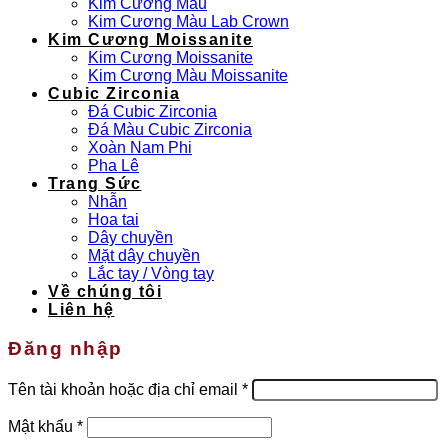
Kim Cương Màu
Kim Cương Màu Lab Crown
Kim Cương Moissanite
Kim Cương Moissanite
Kim Cương Màu Moissanite
Cubic Zirconia
Đá Cubic Zirconia
Đá Màu Cubic Zirconia
Xoàn Nam Phi
Pha Lê
Trang Sức
Nhẫn
Hoa tai
Dây chuyền
Mặt dây chuyền
Lắc tay / Vòng tay
Về chúng tôi
Liên hệ
Đăng nhập
Bắt
Tên tài khoản hoặc địa chỉ email
*
buộc
Bắt
Mật khẩu
*
buộc