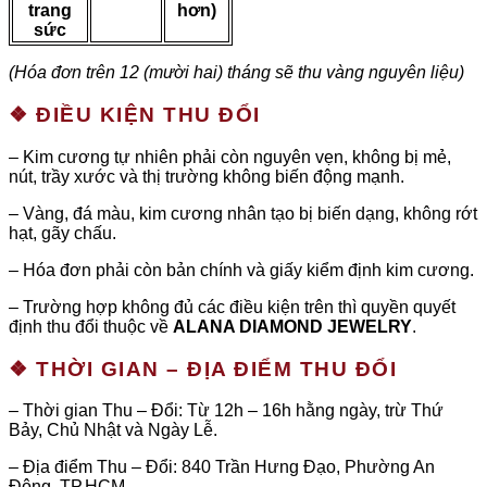
trang
hơn)
sức
(Hóa đơn trên 12 (mười hai) tháng sẽ thu vàng nguyên liệu)
❖ ĐIỀU KIỆN THU ĐỔI
– Kim cương tự nhiên phải còn nguyên vẹn, không bị mẻ,
nút, trầy xước và thị trường không biến động mạnh.
– Vàng, đá màu, kim cương nhân tạo bị biến dạng, không rớt
hạt, gãy chấu.
– Hóa đơn phải còn bản chính và giấy kiểm định kim cương.
– Trường hợp không đủ các điều kiện trên thì quyền quyết
định thu đổi thuộc về
ALANA DIAMOND JEWELRY
.
❖ THỜI GIAN – ĐỊA ĐIỂM THU ĐỔI
– Thời gian Thu – Đổi: Từ 12h – 16h hằng ngày, trừ Thứ
Bảy, Chủ Nhật và Ngày Lễ.
– Địa điểm Thu – Đổi: 840 Trần Hưng Đạo, Phường An
Đông, TP.HCM.