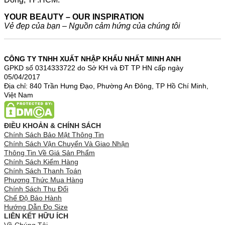
YOUR BEAUTY – OUR INSPIRATION
Vẻ đẹp của bạn – Nguồn cảm hứng của chúng tôi
CÔNG TY TNHH XUẤT NHẬP KHẨU NHẤT MINH ANH
GPKD số 0314333722 do Sở KH và ĐT TP HN cấp ngày
05/04/2017
Địa chỉ: 840 Trần Hưng Đạo, Phường An Đông, TP Hồ Chí Minh,
Việt Nam
ĐIỀU KHOẢN & CHÍNH SÁCH
Chính Sách Bảo Mật Thông Tin
Chính Sách Vận Chuyển Và Giao Nhận
Thông Tin Về Giá Sản Phẩm
Chính Sách Kiểm Hàng
Chính Sách Thanh Toán
Phương Thức Mua Hàng
Chính Sách Thu Đổi
Chế Độ Bảo Hành
Hướng Dẫn Đo Size
LIÊN KẾT HỮU ÍCH