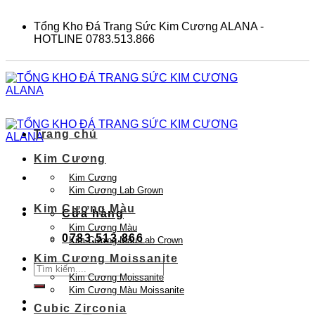
Skip
to
Tổng Kho Đá Trang Sức Kim Cương ALANA -
content
HOTLINE 0783.513.866
Trang chủ
Kim Cương
Kim Cương
Kim Cương Lab Grown
Kim Cương Màu
Cửa hàng
Kim Cương Màu
0783.513.866
Kim Cương Màu Lab Crown
Kim Cương Moissanite
Tìm
Kim Cương Moissanite
kiếm:
Kim Cương Màu Moissanite
Cubic Zirconia