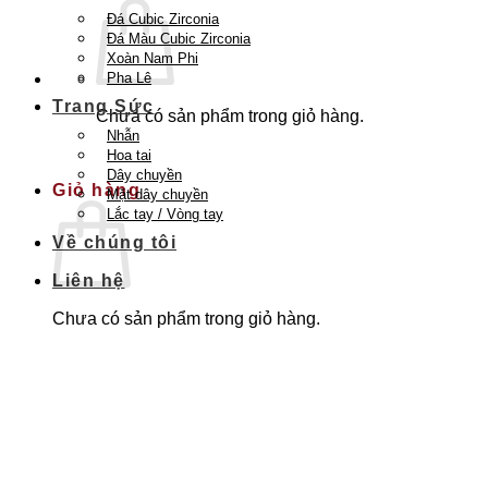
Đá Cubic Zirconia
Đá Màu Cubic Zirconia
Xoàn Nam Phi
Pha Lê
Trang Sức
Chưa có sản phẩm trong giỏ hàng.
Nhẫn
Quay trở lại cửa hàng
Hoa tai
Dây chuyền
Giỏ hàng
Mặt dây chuyền
Lắc tay / Vòng tay
Về chúng tôi
Liên hệ
Chưa có sản phẩm trong giỏ hàng.
Quay trở lại cửa hàng