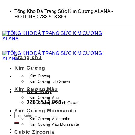
Skip
to
Tổng Kho Đá Trang Sức Kim Cương ALANA -
content
HOTLINE 0783.513.866
Trang chủ
Kim Cương
Kim Cương
Kim Cương Lab Grown
Kim Cương Màu
Cửa hàng
Kim Cương Màu
0783.513.866
Kim Cương Màu Lab Crown
Kim Cương Moissanite
Tìm
Kim Cương Moissanite
kiếm:
Kim Cương Màu Moissanite
Cubic Zirconia