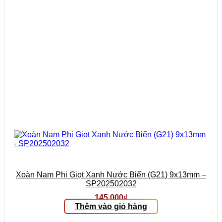
Xoàn Nam Phi Giọt Xanh Nước Biển (G21) 9x13mm –
SP202502032
145.000
₫
Thêm vào giỏ hàng