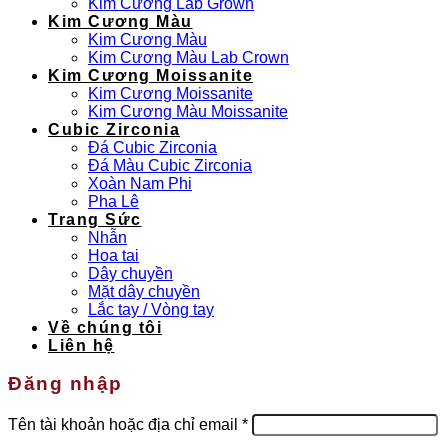
Kim Cương Lab Grown
Kim Cương Màu
Kim Cương Màu
Kim Cương Màu Lab Crown
Kim Cương Moissanite
Kim Cương Moissanite
Kim Cương Màu Moissanite
Cubic Zirconia
Đá Cubic Zirconia
Đá Màu Cubic Zirconia
Xoàn Nam Phi
Pha Lê
Trang Sức
Nhẫn
Hoa tai
Dây chuyền
Mặt dây chuyền
Lắc tay / Vòng tay
Về chúng tôi
Liên hệ
Đăng nhập
Bắt
Tên tài khoản hoặc địa chỉ email
*
buộc