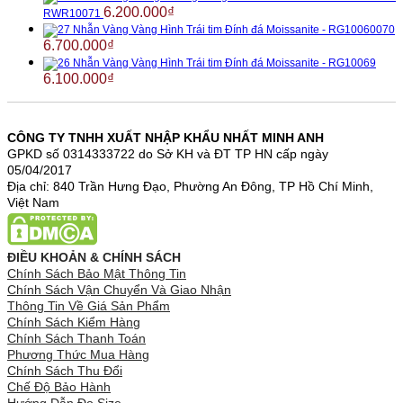
6.200.000
₫
RWR10071
Nhẫn Vàng Vàng Hình Trái tim Đính đá Moissanite - RG10060070
6.700.000
₫
Nhẫn Vàng Vàng Hình Trái tim Đính đá Moissanite - RG10069
6.100.000
₫
CÔNG TY TNHH XUẤT NHẬP KHẨU NHẤT MINH ANH
GPKD số 0314333722 do Sở KH và ĐT TP HN cấp ngày
05/04/2017
Địa chỉ: 840 Trần Hưng Đạo, Phường An Đông, TP Hồ Chí Minh,
Việt Nam
ĐIỀU KHOẢN & CHÍNH SÁCH
Chính Sách Bảo Mật Thông Tin
Chính Sách Vận Chuyển Và Giao Nhận
Thông Tin Về Giá Sản Phẩm
Chính Sách Kiểm Hàng
Chính Sách Thanh Toán
Phương Thức Mua Hàng
Chính Sách Thu Đổi
Chế Độ Bảo Hành