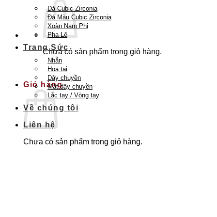
Đá Cubic Zirconia
Đá Màu Cubic Zirconia
Xoàn Nam Phi
Pha Lê
Trang Sức
Chưa có sản phẩm trong giỏ hàng.
Nhẫn
Quay trở lại cửa hàng
Hoa tai
Dây chuyền
Giỏ hàng
Mặt dây chuyền
Lắc tay / Vòng tay
Về chúng tôi
Liên hệ
Chưa có sản phẩm trong giỏ hàng.
Quay trở lại cửa hàng