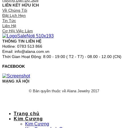
Hướng Dẫn Đo Size
LIÊN KẾT HỮU ÍCH
Về Chúng Tôi
Đặt Lịch Hẹn
Tin Tức
Liên Hệ
Cơ Hội Việc Làm
THÔNG TIN LIÊN HỆ
Hotline: 0783 513 866
Email: info@alana.com.vn
Thời Gian Hoạt Động: 8:00 - 19:00 ( T2 - T7) - 08.00 - 12.00 (CN)
FACEBOOK
MẠNG XÃ HỘI
© Bản quyền thuộc về Alana Jewelry 2017
Trang chủ
Kim Cương
Kim Cương