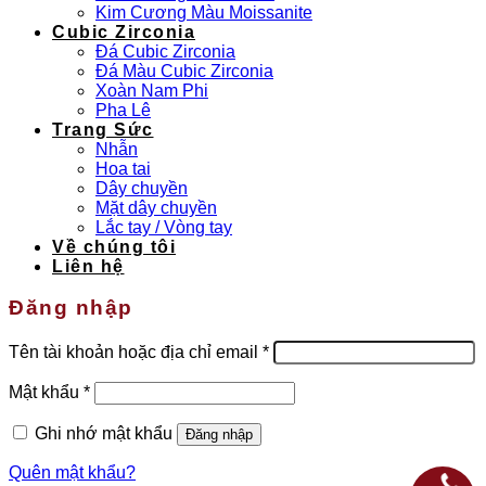
Kim Cương Màu Moissanite
Cubic Zirconia
Đá Cubic Zirconia
Đá Màu Cubic Zirconia
Xoàn Nam Phi
Pha Lê
Trang Sức
Nhẫn
Hoa tai
Dây chuyền
Mặt dây chuyền
Lắc tay / Vòng tay
Về chúng tôi
Liên hệ
Đăng nhập
Bắt
Tên tài khoản hoặc địa chỉ email
*
buộc
Bắt
Mật khẩu
*
buộc
Ghi nhớ mật khẩu
Đăng nhập
Quên mật khẩu?