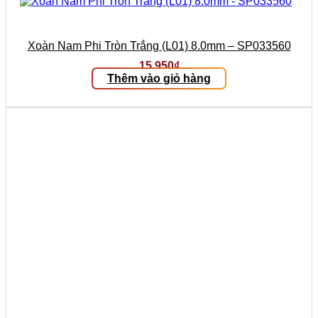
Xoàn Nam Phi Tròn Trắng (L01) 8.0mm – SP033560
15.950
₫
Thêm vào giỏ hàng