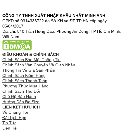
CÔNG TY TNHH XUẤT NHẬP KHẨU NHẤT MINH ANH
GPKD số 0314333722 do Sở KH và ĐT TP HN cấp ngày
05/04/2017
Địa chỉ: 840 Trần Hưng Đạo, Phường An Đông, TP Hồ Chí Minh,
Việt Nam
ĐIỀU KHOẢN & CHÍNH SÁCH
Chính Sách Bảo Mật Thông Tin
Chính Sách Vận Chuyển Và Giao Nhận
Thông Tin Về Giá Sản Phẩm
Chính Sách Kiểm Hàng
Chính Sách Thanh Toán
Phương Thức Mua Hàng
Chính Sách Thu Đổi
Chế Độ Bảo Hành
Hướng Dẫn Đo Size
LIÊN KẾT HỮU ÍCH
Về Chúng Tôi
Đặt Lịch Hẹn
Tin Tức
Liên Hệ