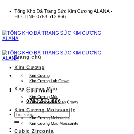
Skip
to
Tổng Kho Đá Trang Sức Kim Cương ALANA -
content
HOTLINE 0783.513.866
Trang chủ
Kim Cương
Kim Cương
Kim Cương Lab Grown
Kim Cương Màu
Cửa hàng
Kim Cương Màu
0783.513.866
Kim Cương Màu Lab Crown
Kim Cương Moissanite
Tìm
Kim Cương Moissanite
kiếm:
Kim Cương Màu Moissanite
Cubic Zirconia