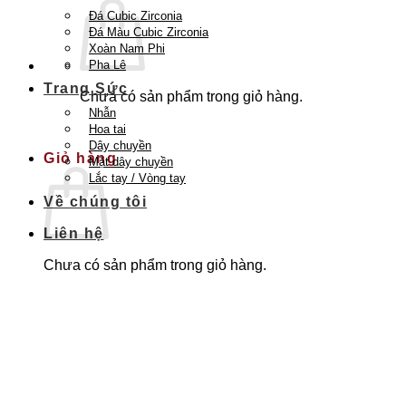
Đá Cubic Zirconia
Đá Màu Cubic Zirconia
Xoàn Nam Phi
Pha Lê
Trang Sức
Chưa có sản phẩm trong giỏ hàng.
Nhẫn
Quay trở lại cửa hàng
Hoa tai
Dây chuyền
Giỏ hàng
Mặt dây chuyền
Lắc tay / Vòng tay
Về chúng tôi
Liên hệ
Chưa có sản phẩm trong giỏ hàng.
Quay trở lại cửa hàng