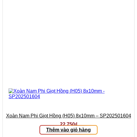
Xoàn Nam Phi Giọt Hồng (H05) 8x10mm – SP202501604
22.750
₫
Thêm vào giỏ hàng