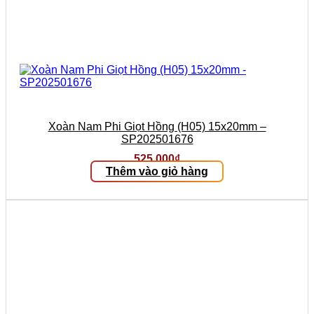
Xoàn Nam Phi Giọt Hồng (H05) 15x20mm –
SP202501676
525.000
₫
Thêm vào giỏ hàng