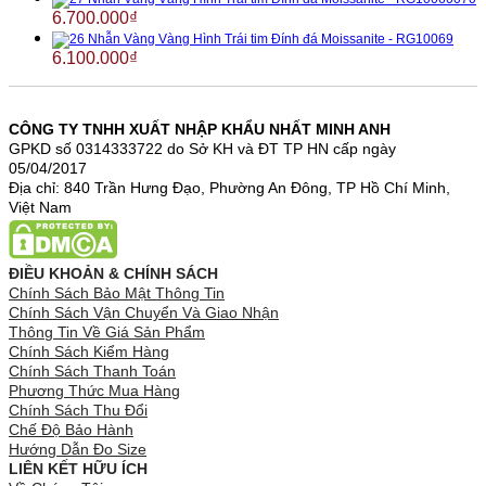
6.700.000
₫
Nhẫn Vàng Vàng Hình Trái tim Đính đá Moissanite - RG10069
6.100.000
₫
CÔNG TY TNHH XUẤT NHẬP KHẨU NHẤT MINH ANH
GPKD số 0314333722 do Sở KH và ĐT TP HN cấp ngày
05/04/2017
Địa chỉ: 840 Trần Hưng Đạo, Phường An Đông, TP Hồ Chí Minh,
Việt Nam
ĐIỀU KHOẢN & CHÍNH SÁCH
Chính Sách Bảo Mật Thông Tin
Chính Sách Vận Chuyển Và Giao Nhận
Thông Tin Về Giá Sản Phẩm
Chính Sách Kiểm Hàng
Chính Sách Thanh Toán
Phương Thức Mua Hàng
Chính Sách Thu Đổi
Chế Độ Bảo Hành
Hướng Dẫn Đo Size
LIÊN KẾT HỮU ÍCH