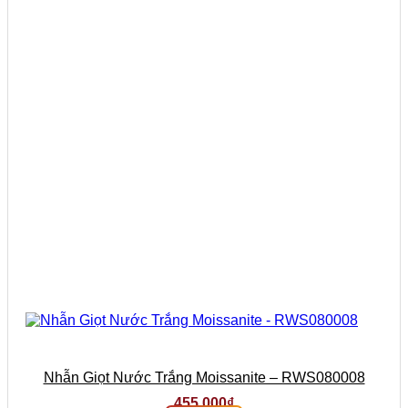
tùy
chọn
có
thể
được
chọn
trên
trang
sản
phẩm
Nhẫn Giọt Nước Trắng Moissanite – RWS080008
455.000
₫