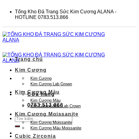
Skip
to
Tổng Kho Đá Trang Sức Kim Cương ALANA -
content
HOTLINE 0783.513.866
Trang chủ
Kim Cương
Kim Cương
Kim Cương Lab Grown
Kim Cương Màu
Cửa hàng
Kim Cương Màu
0783.513.866
Kim Cương Màu Lab Crown
Kim Cương Moissanite
Tìm
Kim Cương Moissanite
kiếm:
Kim Cương Màu Moissanite
Cubic Zirconia