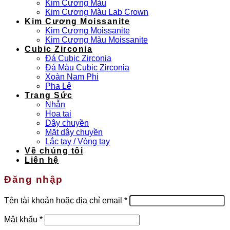
Kim Cương Màu
Kim Cương Màu Lab Crown
Kim Cương Moissanite
Kim Cương Moissanite
Kim Cương Màu Moissanite
Cubic Zirconia
Đá Cubic Zirconia
Đá Màu Cubic Zirconia
Xoàn Nam Phi
Pha Lê
Trang Sức
Nhẫn
Hoa tai
Dây chuyền
Mặt dây chuyền
Lắc tay / Vòng tay
Về chúng tôi
Liên hệ
Đăng nhập
Bắt
Tên tài khoản hoặc địa chỉ email
*
buộc
Bắt
Mật khẩu
*
buộc