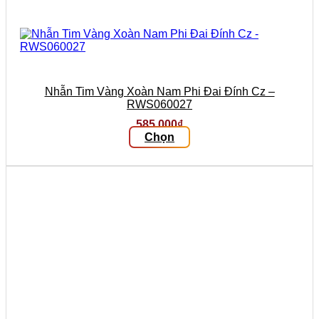
Nhẫn Tim Vàng Xoàn Nam Phi Đai Đính Cz –
RWS060027
585.000
₫
Chọn
Sản
phẩm
này
có
nhiều
biến
thể.
Các
tùy
chọn
có
thể
được
chọn