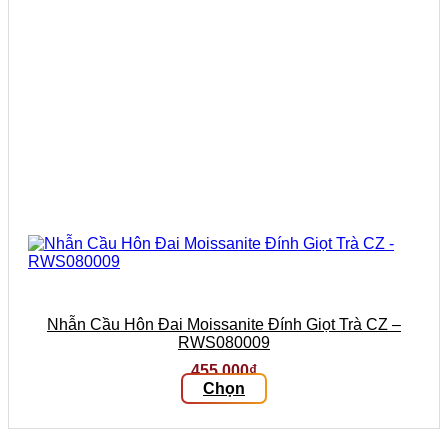
trên
trang
sản
phẩm
Nhẫn Cầu Hôn Đai Moissanite Đính Giọt Trà CZ –
RWS080009
455.000
₫
Chọn
Sản
phẩm
này