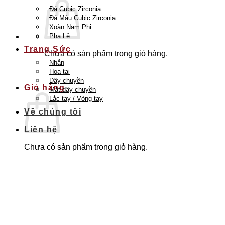
Đá Cubic Zirconia
Đá Màu Cubic Zirconia
Xoàn Nam Phi
Pha Lê
Trang Sức
Chưa có sản phẩm trong giỏ hàng.
Nhẫn
Quay trở lại cửa hàng
Hoa tai
Dây chuyền
Giỏ hàng
Mặt dây chuyền
Lắc tay / Vòng tay
Về chúng tôi
Liên hệ
Chưa có sản phẩm trong giỏ hàng.
Quay trở lại cửa hàng