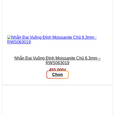
Nhẫn Đai Vuông Đính Moissanite Chủ 6.3mm –
RWS063019
455.000
₫
Chọn
Sản
phẩm
này
có
nhiều
biến
thể.
Các