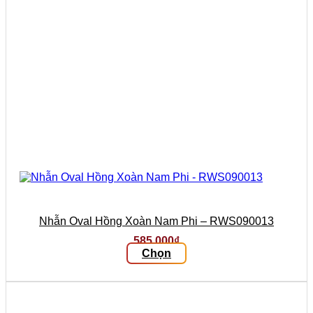
trên
trang
sản
phẩm
Nhẫn Oval Hồng Xoàn Nam Phi – RWS090013
585.000
₫
Chọn
Sản
phẩm
này
có