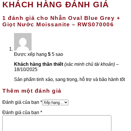
KHÁCH HÀNG ĐÁNH GIÁ
có
nhiều
biến
1 đánh giá cho
Nhẫn Oval Blue Grey +
thể.
Giọt Nước Moissanite – RWS070006
Các
tùy
chọn
có
thể
được
Được xếp hạng
5
5 sao
chọn
trên
Khách hàng thân thiết
(xác minh chủ tài khoản)
–
trang
18/10/2025
sản
phẩm
Sản phẩm tinh xảo, sang trọng, hỗ trợ và bảo hành tốt
Thêm một đánh giá
Đánh giá của bạn
*
Đánh giá của bạn
*