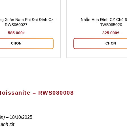
ng Xoàn Nam Phi Đai Đính Cz –
Nhẫn Hoa Đính CZ Chủ 
RWS060027
RWS065020
585.000
₫
325.000
₫
CHỌN
CHỌN
Sản
Sản
phẩm
phẩm
này
này
có
có
nhiều
nhiều
biến
biến
thể.
thể.
Moissanite – RWS080008
Các
Các
tùy
tùy
chọn
chọn
có
có
ản)
–
18/10/2025
thể
thể
ành tốt