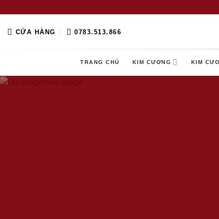
Skip
to
content
CỬA HÀNG
0783.513.866
TRANG CHỦ
KIM CƯƠNG
KIM CƯ