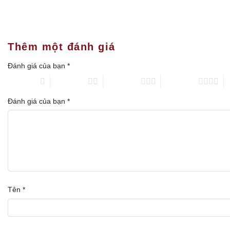
được
chọn
trên
trang
Thêm một đánh giá
sản
phẩm
Đánh giá của bạn
*
1 trên 5 sao
2 trên 5 sao
3 trên 5 sao
4 trên 5 sao
5
Đánh giá của bạn
*
Tên
*