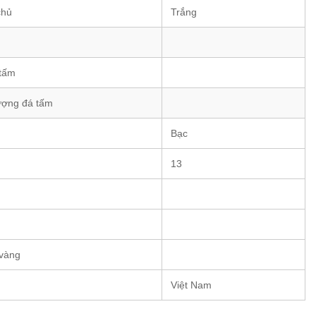
chủ
Trắng
 tấm
ượng đá tấm
Bạc
13
 vàng
Việt Nam