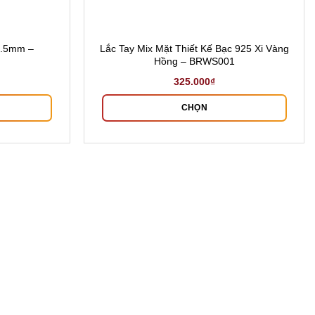
6.5mm –
Lắc Tay Mix Mặt Thiết Kế Bạc 925 Xi Vàng
Hồng – BRWS001
325.000
₫
CHỌN
Sản
phẩm
này
có
nhiều
biến
thể.
Các
tùy
chọn
có
thể