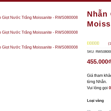
Nhẫn 
Moiss
(
5.00
1
trên 5
SKU:
RWS0800
dựa trên
đánh giá
455.000
₫
Giá tham khảo
từng Nhẫn.
Vui lòng gọi
0
Loại vàng