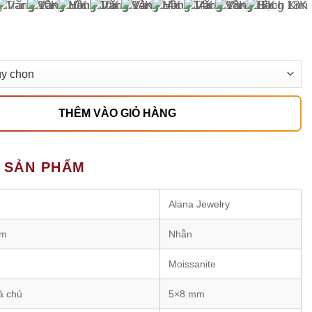
THÊM VÀO GIỎ HÀNG
T SẢN PHẨM
Alana Jewelry
ẩm
Nhẫn
Moissanite
á chủ
5×8 mm