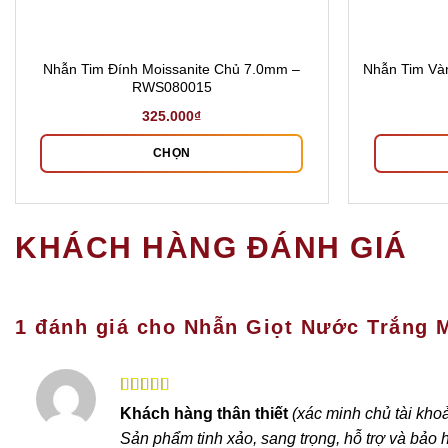
Nhẫn Tim Đính Moissanite Chủ 7.0mm –
Nhẫn Tim Và
RWS080015
325.000
₫
CHỌN
Sản
phẩm
này
KHÁCH HÀNG ĐÁNH GIÁ
có
nhiều
biến
thể.
1 đánh giá cho
Nhẫn Giọt Nước Trắng 
Các
tùy
chọn
Được xếp
có
Khách hàng thân thiết
(xác minh chủ tài kho
hạng
5
5 sao
thể
Sản phẩm tinh xảo, sang trọng, hỗ trợ và bảo h