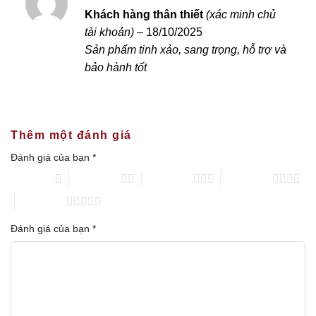
Được xếp
Khách hàng thân thiết
(xác minh chủ
hạng
5
5 sao
tài khoản)
–
18/10/2025
Sản phẩm tinh xảo, sang trọng, hỗ trợ và
bảo hành tốt
Thêm một đánh giá
Đánh giá của bạn
*
1 trên 5 sao
2 trên 5 sao
3 trên 5 sao
4 trên 5 sao
5 trên 5 sao
Đánh giá của bạn
*