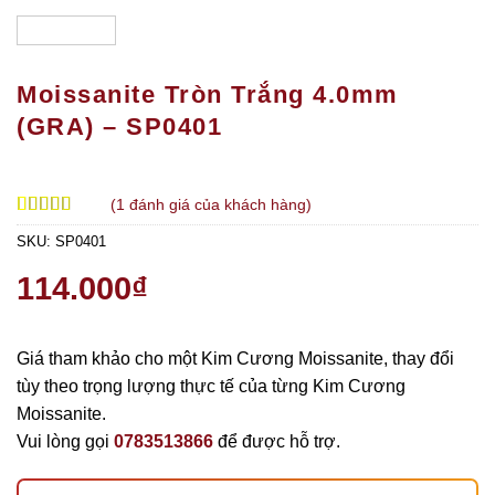
Moissanite Tròn Trắng 4.0mm
(GRA) – SP0401
(
1
đánh giá của khách hàng)
5.00
1
trên 5
SKU:
SP0401
dựa trên
đánh giá
114.000
₫
Giá tham khảo cho một Kim Cương Moissanite, thay đổi
tùy theo trọng lượng thực tế của từng Kim Cương
Moissanite.
Vui lòng gọi
0783513866
để được hỗ trợ.