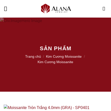
Skip
to
content
SẢN PHẨM
Trang chủ
/
Kim Cương Moissanite
/
Kim Cương Moissanite