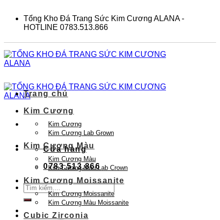
Skip
to
Tổng Kho Đá Trang Sức Kim Cương ALANA -
content
HOTLINE 0783.513.866
Trang chủ
Kim Cương
Kim Cương
Kim Cương Lab Grown
Kim Cương Màu
Cửa hàng
Kim Cương Màu
0783.513.866
Kim Cương Màu Lab Crown
Kim Cương Moissanite
Tìm
Kim Cương Moissanite
kiếm:
Kim Cương Màu Moissanite
Cubic Zirconia