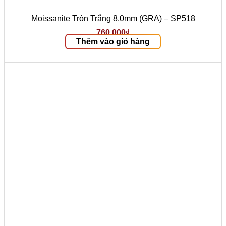
Moissanite Tròn Trắng 8.0mm (GRA) – SP518
760.000
₫
Thêm vào giỏ hàng