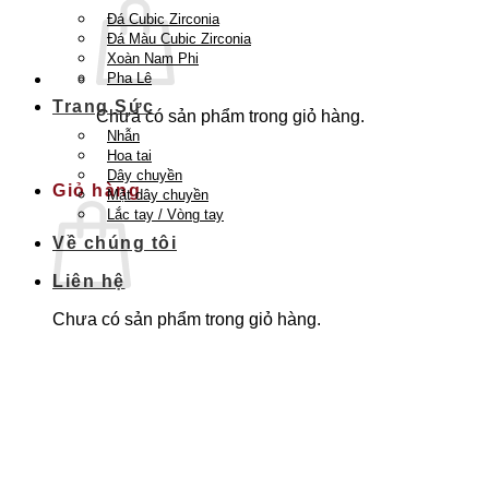
Đá Cubic Zirconia
Đá Màu Cubic Zirconia
Xoàn Nam Phi
Pha Lê
Trang Sức
Chưa có sản phẩm trong giỏ hàng.
Nhẫn
Quay trở lại cửa hàng
Hoa tai
Dây chuyền
Giỏ hàng
Mặt dây chuyền
Lắc tay / Vòng tay
Về chúng tôi
Liên hệ
Chưa có sản phẩm trong giỏ hàng.
Quay trở lại cửa hàng