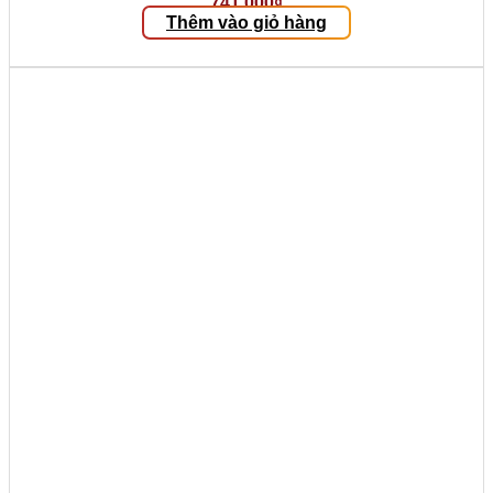
741.000
₫
Thêm vào giỏ hàng