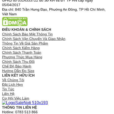
GPKD số 0314333722 do Sở KH và ĐT TP HN cấp ngày
05/04/2017
Địa chỉ: 840 Trần Hưng Đạo, Phường An Đông, TP Hồ Chí Minh,
Việt Nam
ĐIỀU KHOẢN & CHÍNH SÁCH
Chính Sách Bảo Mật Thông Tin
Chính Sách Vận Chuyển Và Giao Nhận
Thông Tin Về Giá Sản Phẩm
Chính Sách Kiểm Hàng
Chính Sách Thanh Toán
Phương Thức Mua Hàng
Chính Sách Thu Đổi
Chế Độ Bảo Hành
Hướng Dẫn Đo Size
LIÊN KẾT HỮU ÍCH
Về Chúng Tôi
Đặt Lịch Hẹn
Tin Tức
Liên Hệ
Cơ Hội Việc Làm
THÔNG TIN LIÊN HỆ
Hotline: 0783 513 866