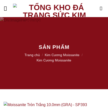
Skip
to
content
SẢN PHẨM
Trang chủ
/
Kim Cương Moissanite
/
Kim Cương Moissanite