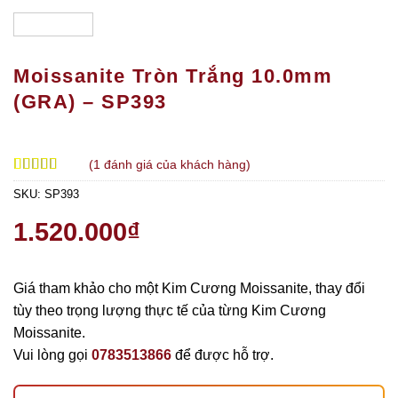
Moissanite Tròn Trắng 10.0mm
(GRA) – SP393
(
1
đánh giá của khách hàng)
5.00
1
trên 5
SKU:
SP393
dựa trên
đánh giá
1.520.000
₫
Giá tham khảo cho một Kim Cương Moissanite, thay đổi
tùy theo trọng lượng thực tế của từng Kim Cương
Moissanite.
Vui lòng gọi
0783513866
để được hỗ trợ.