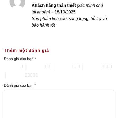
Được xếp
Khách hàng thân thiết
(xác minh chủ
hạng
5
5 sao
tài khoản)
–
18/10/2025
Sản phẩm tinh xảo, sang trọng, hỗ trợ và
bảo hành tốt
Thêm một đánh giá
Đánh giá của bạn
*
1 trên 5 sao
2 trên 5 sao
3 trên 5 sao
4 trên 5 sao
5 trên 5 sao
Đánh giá của bạn
*