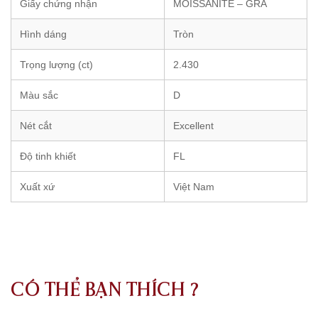
Giấy chứng nhận
MOISSANITE – GRA
Hình dáng
Tròn
Trọng lượng (ct)
2.430
Màu sắc
D
Nét cắt
Excellent
Độ tinh khiết
FL
Xuất xứ
Việt Nam
CÓ THỂ BẠN THÍCH ?