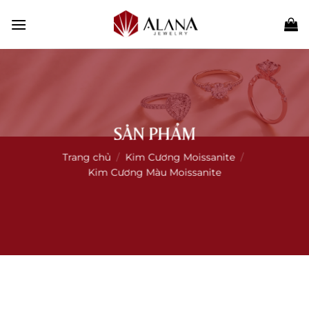
Skip
to
content
SẢN PHẨM
Trang chủ
/
Kim Cương Moissanite
/
Kim Cương Màu Moissanite