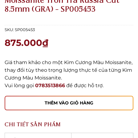
Moissanite Tròn Trà Russia Cut
8.5mm (GRA) – SP005453
SKU:
SP005453
875.000
₫
Giá tham khảo cho một Kim Cương Màu Moissanite,
thay đổi tùy theo trọng lượng thực tế của từng Kim
Cương Màu Moissanite.
Vui lòng gọi
0783513866
để được hỗ trợ.
THÊM VÀO GIỎ HÀNG
CHI TIẾT SẢN PHẨM