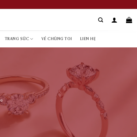
TRANG SỨC
VỀ CHÚNG TÔI
LIÊN HỆ
te