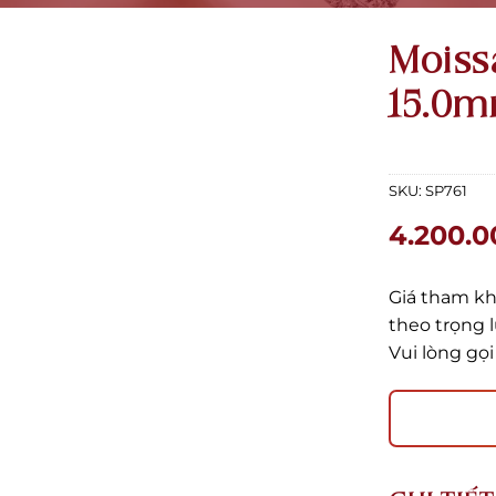
Moiss
15.0m
SKU:
SP761
4.200.0
Giá tham kh
theo trọng 
Vui lòng gọ