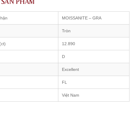
T SẢN PHẨM
nhận
MOISSANITE – GRA
Tròn
ct)
12.890
D
Excellent
FL
Việt Nam