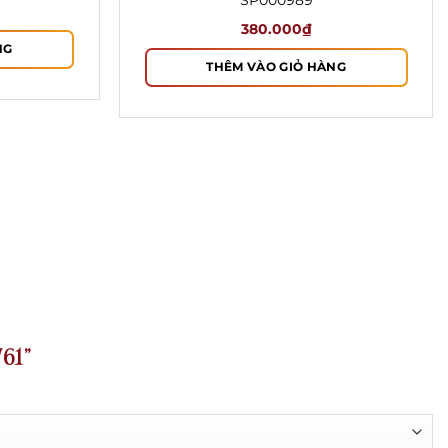
SP000989
380.000
₫
NG
THÊM VÀO GIỎ HÀNG
761”