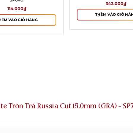
SP0401
342.000
₫
114.000
₫
THÊM VÀO GIỎ HÀ
HÊM VÀO GIỎ HÀNG
ite Tròn Trà Russia Cut 15.0mm (GRA) – SP