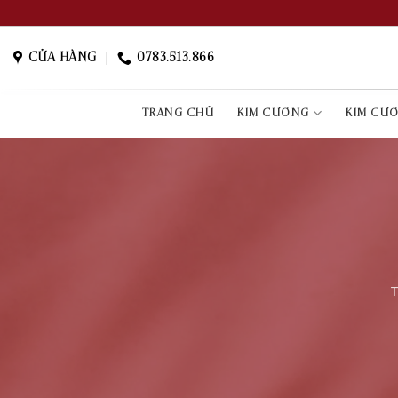
Skip
to
content
CỬA HÀNG
0783.513.866
TRANG CHỦ
KIM CƯƠNG
KIM CƯ
T