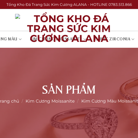
Tổng Kho Đá Trang Sức Kim Cương ALANA - HOTLINE 0783.513.866
ƠNG MÀU
KIM CƯƠNG MOISSANITE
CUBIC ZIRCONIA
SẢN PHẨM
rang chủ
/
Kim Cương Moissanite
/
Kim Cương Màu Moissani