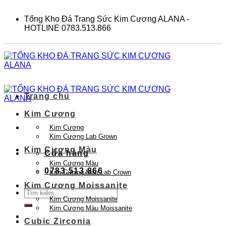
Skip
to
Tổng Kho Đá Trang Sức Kim Cương ALANA -
content
HOTLINE 0783.513.866
Trang chủ
Kim Cương
Kim Cương
Kim Cương Lab Grown
Kim Cương Màu
Cửa hàng
Kim Cương Màu
0783.513.866
Kim Cương Màu Lab Crown
Kim Cương Moissanite
Tìm
Kim Cương Moissanite
kiếm:
Kim Cương Màu Moissanite
Cubic Zirconia