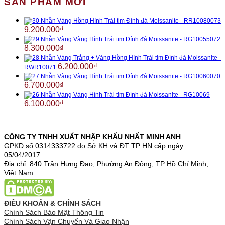
SẢN PHẨM MỚI
Nhẫn Vàng Hồng Hình Trái tim Đính đá Moissanite - RR10080073
9.200.000
₫
Nhẫn Vàng Vàng Hình Trái tim Đính đá Moissanite - RG10055072
8.300.000
₫
Nhẫn Vàng Trắng + Vàng Hồng Hình Trái tim Đính đá Moissanite -
6.200.000
₫
RWR10071
Nhẫn Vàng Vàng Hình Trái tim Đính đá Moissanite - RG10060070
6.700.000
₫
Nhẫn Vàng Vàng Hình Trái tim Đính đá Moissanite - RG10069
6.100.000
₫
CÔNG TY TNHH XUẤT NHẬP KHẨU NHẤT MINH ANH
GPKD số 0314333722 do Sở KH và ĐT TP HN cấp ngày
05/04/2017
Địa chỉ: 840 Trần Hưng Đạo, Phường An Đông, TP Hồ Chí Minh,
Việt Nam
ĐIỀU KHOẢN & CHÍNH SÁCH
Chính Sách Bảo Mật Thông Tin
Chính Sách Vận Chuyển Và Giao Nhận