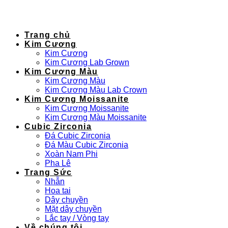
Trang chủ
Kim Cương
Kim Cương
Kim Cương Lab Grown
Kim Cương Màu
Kim Cương Màu
Kim Cương Màu Lab Crown
Kim Cương Moissanite
Kim Cương Moissanite
Kim Cương Màu Moissanite
Cubic Zirconia
Đá Cubic Zirconia
Đá Màu Cubic Zirconia
Xoàn Nam Phi
Pha Lê
Trang Sức
Nhẫn
Hoa tai
Dây chuyền
Mặt dây chuyền
Lắc tay / Vòng tay
Về chúng tôi