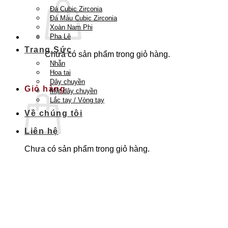
Đá Cubic Zirconia
Đá Màu Cubic Zirconia
Xoàn Nam Phi
Pha Lê
Trang Sức
Chưa có sản phẩm trong giỏ hàng.
Nhẫn
Quay trở lại cửa hàng
Hoa tai
Dây chuyền
Giỏ hàng
Mặt dây chuyền
Lắc tay / Vòng tay
Về chúng tôi
Liên hệ
Chưa có sản phẩm trong giỏ hàng.
Quay trở lại cửa hàng