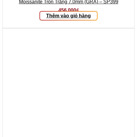
Moissanite Tròn Trắng 7.0mm (GRA) – SP399
456.000
₫
Thêm vào giỏ hàng