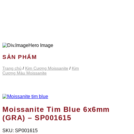
SẢN PHẨM
Trang chủ
/
Kim Cương Moissanite
/
Kim
Cương Màu Moissanite
Moissanite Tim Blue 6x6mm
(GRA) – SP001615
SKU:
SP001615