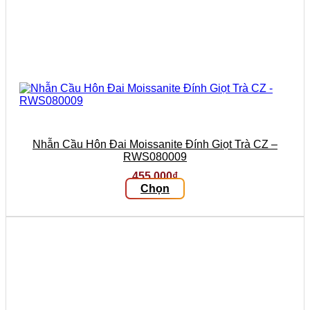
Nhẫn Cầu Hôn Đai Moissanite Đính Giọt Trà CZ –
RWS080009
455.000
₫
Chọn
Sản
phẩm
này
có
nhiều
biến
thể.
Các
tùy