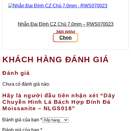
Nhẫn Đai Đính CZ Chủ 7.0mm – RWS070023
260.000
₫
Chọn
Sản
phẩm
này
KHÁCH HÀNG ĐÁNH GIÁ
có
nhiều
biến
Đánh giá
thể.
Các
Chưa có đánh giá nào.
tùy
chọn
Hãy là người đầu tiên nhận xét “Dây
có
thể
Chuyền Hình Lá Bách Hợp Đính Đá
được
Moissanite – NLGS018”
chọn
trên
Đánh giá của bạn
*
trang
sản
Đánh giá của bạn
*