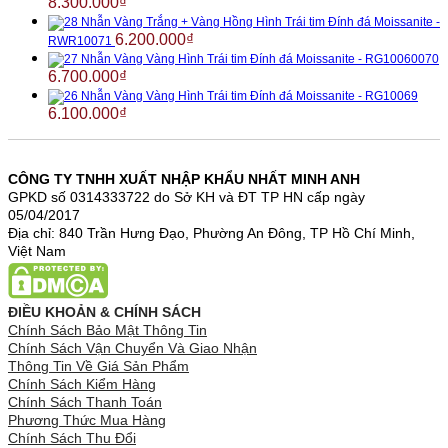
8.300.000
₫
Nhẫn Vàng Trắng + Vàng Hồng Hình Trái tim Đính đá Moissanite -
6.200.000
₫
RWR10071
Nhẫn Vàng Vàng Hình Trái tim Đính đá Moissanite - RG10060070
6.700.000
₫
Nhẫn Vàng Vàng Hình Trái tim Đính đá Moissanite - RG10069
6.100.000
₫
CÔNG TY TNHH XUẤT NHẬP KHẨU NHẤT MINH ANH
GPKD số 0314333722 do Sở KH và ĐT TP HN cấp ngày
05/04/2017
Địa chỉ: 840 Trần Hưng Đạo, Phường An Đông, TP Hồ Chí Minh,
Việt Nam
ĐIỀU KHOẢN & CHÍNH SÁCH
Chính Sách Bảo Mật Thông Tin
Chính Sách Vận Chuyển Và Giao Nhận
Thông Tin Về Giá Sản Phẩm
Chính Sách Kiểm Hàng
Chính Sách Thanh Toán
Phương Thức Mua Hàng
Chính Sách Thu Đổi