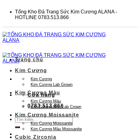
Skip
to
Tổng Kho Đá Trang Sức Kim Cương ALANA -
content
HOTLINE 0783.513.866
Trang chủ
Kim Cương
Kim Cương
Kim Cương Lab Grown
Kim Cương Màu
Cửa hàng
Kim Cương Màu
0783.513.866
Kim Cương Màu Lab Crown
Kim Cương Moissanite
Tìm
Kim Cương Moissanite
kiếm:
Kim Cương Màu Moissanite
Cubic Zirconia