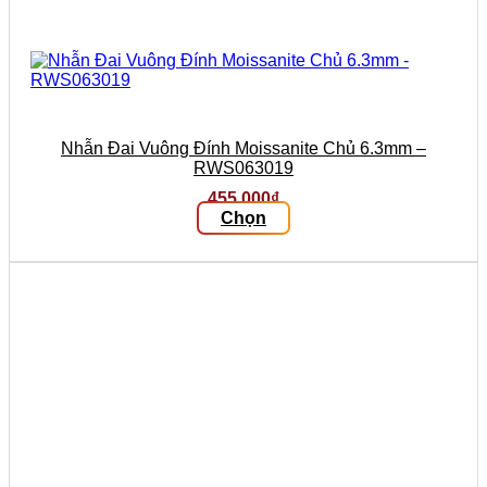
Nhẫn Đai Vuông Đính Moissanite Chủ 6.3mm –
RWS063019
455.000
₫
Chọn
Sản
phẩm
này
có
nhiều
biến
thể.
Các
tùy
chọn
có
thể
được