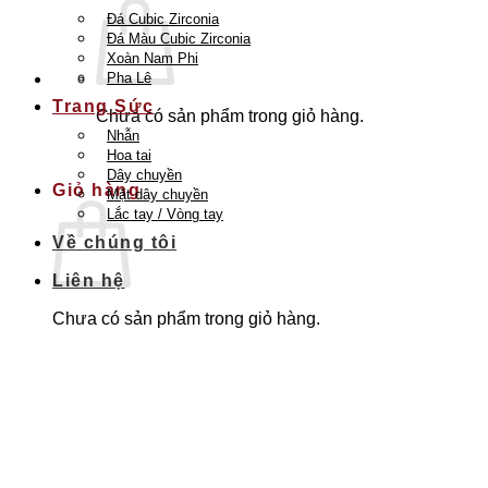
Đá Cubic Zirconia
Đá Màu Cubic Zirconia
Xoàn Nam Phi
Pha Lê
Trang Sức
Chưa có sản phẩm trong giỏ hàng.
Nhẫn
Quay trở lại cửa hàng
Hoa tai
Dây chuyền
Giỏ hàng
Mặt dây chuyền
Lắc tay / Vòng tay
Về chúng tôi
Liên hệ
Chưa có sản phẩm trong giỏ hàng.
Quay trở lại cửa hàng