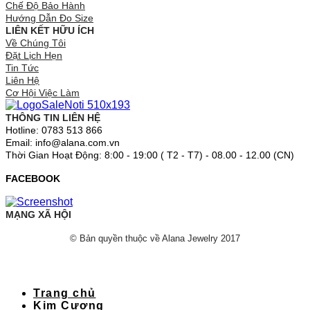
Chế Độ Bảo Hành
Hướng Dẫn Đo Size
LIÊN KẾT HỮU ÍCH
Về Chúng Tôi
Đặt Lịch Hẹn
Tin Tức
Liên Hệ
Cơ Hội Việc Làm
THÔNG TIN LIÊN HỆ
Hotline: 0783 513 866
Email: info@alana.com.vn
Thời Gian Hoạt Động: 8:00 - 19:00 ( T2 - T7) - 08.00 - 12.00 (CN)
FACEBOOK
MẠNG XÃ HỘI
© Bản quyền thuộc về Alana Jewelry 2017
Trang chủ
Kim Cương