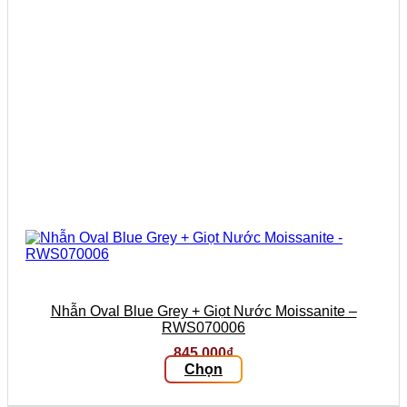
chọn
trên
trang
sản
phẩm
Nhẫn Oval Blue Grey + Giọt Nước Moissanite –
RWS070006
845.000
₫
Chọn
Sản
phẩm