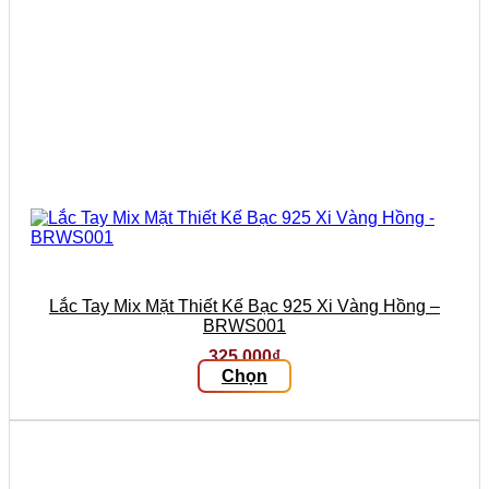
phẩm
Lắc Tay Mix Mặt Thiết Kế Bạc 925 Xi Vàng Hồng –
BRWS001
325.000
₫
Chọn
Sản
phẩm
này
có
nhiều