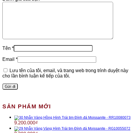
phẩm
Tên
*
Email
*
Lưu tên của tôi, email, và trang web trong trình duyệt này
cho lần bình luận kế tiếp của tôi.
SẢN PHẨM MỚI
Nhẫn Vàng Hồng Hình Trái tim Đính đá Moissanite - RR10080073
9.200.000
₫
Nhẫn Vàng Vàng Hình Trái tim Đính đá Moissanite - RG10055072