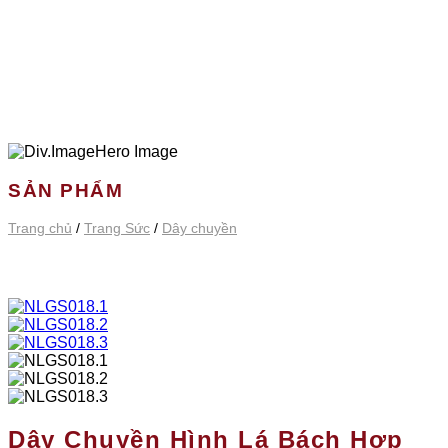
SẢN PHẨM
Trang chủ
/
Trang Sức
/
Dây chuyền
Dây Chuyền Hình Lá Bách Hợp