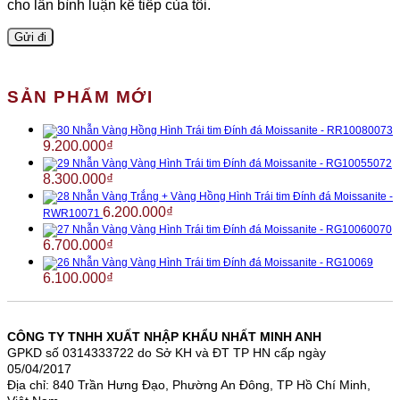
cho lần bình luận kế tiếp của tôi.
SẢN PHẨM MỚI
Nhẫn Vàng Hồng Hình Trái tim Đính đá Moissanite - RR10080073
9.200.000
₫
Nhẫn Vàng Vàng Hình Trái tim Đính đá Moissanite - RG10055072
8.300.000
₫
Nhẫn Vàng Trắng + Vàng Hồng Hình Trái tim Đính đá Moissanite -
6.200.000
₫
RWR10071
Nhẫn Vàng Vàng Hình Trái tim Đính đá Moissanite - RG10060070
6.700.000
₫
Nhẫn Vàng Vàng Hình Trái tim Đính đá Moissanite - RG10069
6.100.000
₫
CÔNG TY TNHH XUẤT NHẬP KHẨU NHẤT MINH ANH
GPKD số 0314333722 do Sở KH và ĐT TP HN cấp ngày
05/04/2017
Địa chỉ: 840 Trần Hưng Đạo, Phường An Đông, TP Hồ Chí Minh,