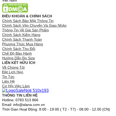
Việt Nam
ĐIỀU KHOẢN & CHÍNH SÁCH
Chính Sách Bảo Mật Thông Tin
Chính Sách Vận Chuyển Và Giao Nhận
Thông Tin Về Giá Sản Phẩm
Chính Sách Kiểm Hàng
Chính Sách Thanh Toán
Phương Thức Mua Hàng
Chính Sách Thu Đổi
Chế Độ Bảo Hành
Hướng Dẫn Đo Size
LIÊN KẾT HỮU ÍCH
Về Chúng Tôi
Đặt Lịch Hẹn
Tin Tức
Liên Hệ
Cơ Hội Việc Làm
THÔNG TIN LIÊN HỆ
Hotline: 0783 513 866
Email: info@alana.com.vn
Thời Gian Hoạt Động: 8:00 - 19:00 ( T2 - T7) - 08.00 - 12.00 (CN)