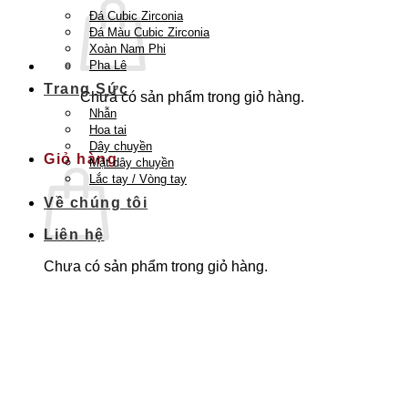
Đá Cubic Zirconia
Đá Màu Cubic Zirconia
Xoàn Nam Phi
Pha Lê
Trang Sức
Chưa có sản phẩm trong giỏ hàng.
Nhẫn
Quay trở lại cửa hàng
Hoa tai
Dây chuyền
Giỏ hàng
Mặt dây chuyền
Lắc tay / Vòng tay
Về chúng tôi
Liên hệ
Chưa có sản phẩm trong giỏ hàng.
Quay trở lại cửa hàng