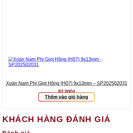
Xoàn Nam Phi Giọt Hồng (H07) 9x13mm – SP202502031
82.000
₫
Thêm vào giỏ hàng
KHÁCH HÀNG ĐÁNH GIÁ
Đánh giá