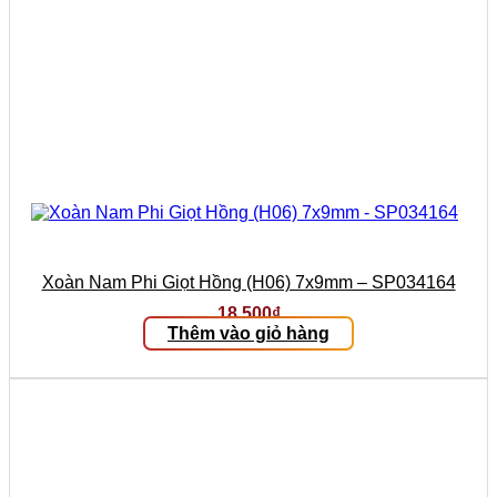
Xoàn Nam Phi Giọt Hồng (H06) 7x9mm – SP034164
18.500
₫
Thêm vào giỏ hàng