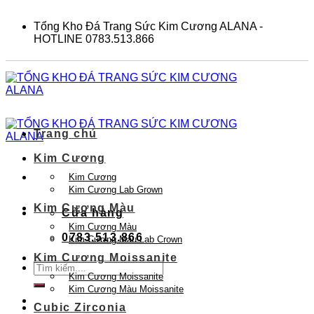
Skip
to
Tổng Kho Đá Trang Sức Kim Cương ALANA -
content
HOTLINE 0783.513.866
Trang chủ
Kim Cương
Kim Cương
Kim Cương Lab Grown
Kim Cương Màu
Cửa hàng
Kim Cương Màu
0783.513.866
Kim Cương Màu Lab Crown
Kim Cương Moissanite
Tìm
Kim Cương Moissanite
kiếm:
Kim Cương Màu Moissanite
Cubic Zirconia