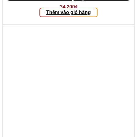
34.200
₫
Thêm vào giỏ hàng