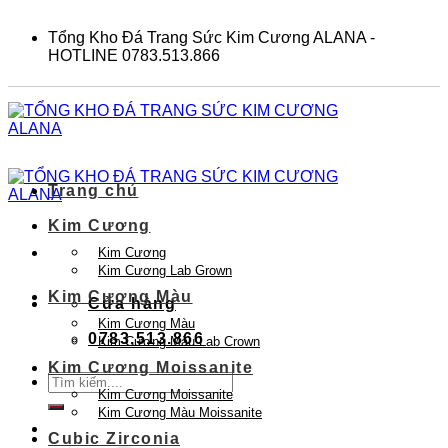
Skip
to
Tổng Kho Đá Trang Sức Kim Cương ALANA -
content
HOTLINE 0783.513.866
Trang chủ
Kim Cương
Kim Cương
Kim Cương Lab Grown
Kim Cương Màu
Cửa hàng
Kim Cương Màu
0783.513.866
Kim Cương Màu Lab Crown
Kim Cương Moissanite
Tìm
Kim Cương Moissanite
kiếm:
Kim Cương Màu Moissanite
Cubic Zirconia