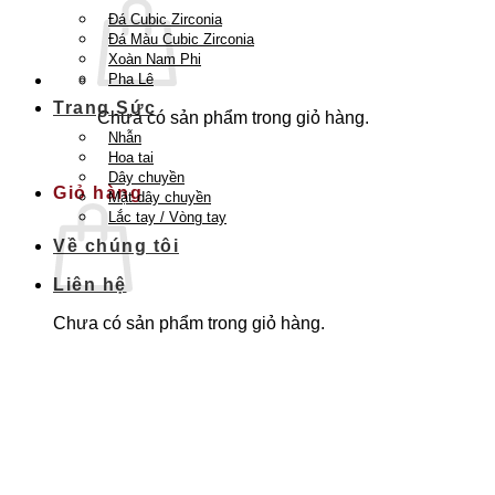
Đá Cubic Zirconia
Đá Màu Cubic Zirconia
Xoàn Nam Phi
Pha Lê
Trang Sức
Chưa có sản phẩm trong giỏ hàng.
Nhẫn
Quay trở lại cửa hàng
Hoa tai
Dây chuyền
Giỏ hàng
Mặt dây chuyền
Lắc tay / Vòng tay
Về chúng tôi
Liên hệ
Chưa có sản phẩm trong giỏ hàng.
Quay trở lại cửa hàng