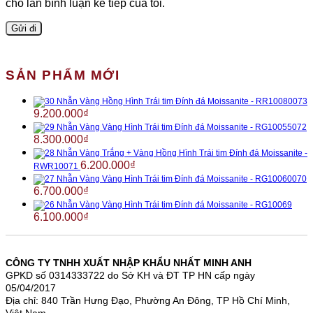
cho lần bình luận kế tiếp của tôi.
SẢN PHẨM MỚI
Nhẫn Vàng Hồng Hình Trái tim Đính đá Moissanite - RR10080073
9.200.000
₫
Nhẫn Vàng Vàng Hình Trái tim Đính đá Moissanite - RG10055072
8.300.000
₫
Nhẫn Vàng Trắng + Vàng Hồng Hình Trái tim Đính đá Moissanite -
6.200.000
₫
RWR10071
Nhẫn Vàng Vàng Hình Trái tim Đính đá Moissanite - RG10060070
6.700.000
₫
Nhẫn Vàng Vàng Hình Trái tim Đính đá Moissanite - RG10069
6.100.000
₫
CÔNG TY TNHH XUẤT NHẬP KHẨU NHẤT MINH ANH
GPKD số 0314333722 do Sở KH và ĐT TP HN cấp ngày
05/04/2017
Địa chỉ: 840 Trần Hưng Đạo, Phường An Đông, TP Hồ Chí Minh,