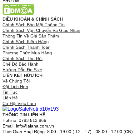
Việt Nam
ĐIỀU KHOẢN & CHÍNH SÁCH
Chính Sách Bảo Mật Thông Tin
Chính Sách Vận Chuyển Và Giao Nhận
Thông Tin Về Giá Sản Phẩm
Chính Sách Kiểm Hàng
Chính Sách Thanh Toán
Phương Thức Mua Hàng
Chính Sách Thu Đổi
Chế Độ Bảo Hành
Hướng Dẫn Đo Size
LIÊN KẾT HỮU ÍCH
Về Chúng Tôi
Đặt Lịch Hẹn
Tin Tức
Liên Hệ
Cơ Hội Việc Làm
THÔNG TIN LIÊN HỆ
Hotline: 0783 513 866
Email: info@alana.com.vn
Thời Gian Hoạt Động: 8:00 - 19:00 ( T2 - T7) - 08.00 - 12.00 (CN)