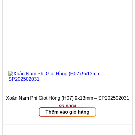
Xoàn Nam Phi Giọt Hồng (H07) 9x13mm – SP202502031
82.000
₫
Thêm vào giỏ hàng