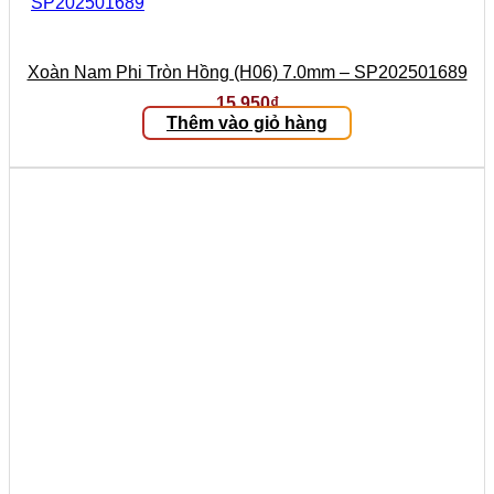
Xoàn Nam Phi Tròn Hồng (H06) 7.0mm – SP202501689
15.950
₫
Thêm vào giỏ hàng