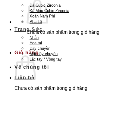
Đá Cubic Zirconia
Đá Màu Cubic Zirconia
Xoàn Nam Phi
Pha Lê
Trang Sức
Chưa có sản phẩm trong giỏ hàng.
Nhẫn
Quay trở lại cửa hàng
Hoa tai
Dây chuyền
Giỏ hàng
Mặt dây chuyền
Lắc tay / Vòng tay
Về chúng tôi
Liên hệ
Chưa có sản phẩm trong giỏ hàng.
Quay trở lại cửa hàng