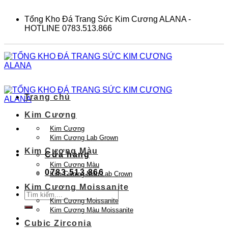
Skip
to
Tổng Kho Đá Trang Sức Kim Cương ALANA -
content
HOTLINE 0783.513.866
Trang chủ
Kim Cương
Kim Cương
Kim Cương Lab Grown
Kim Cương Màu
Cửa hàng
Kim Cương Màu
0783.513.866
Kim Cương Màu Lab Crown
Kim Cương Moissanite
Tìm
Kim Cương Moissanite
kiếm:
Kim Cương Màu Moissanite
Cubic Zirconia