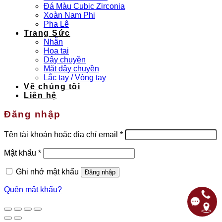
Đá Màu Cubic Zirconia
Xoàn Nam Phi
Pha Lê
Trang Sức
Nhẫn
Hoa tai
Dây chuyền
Mặt dây chuyền
Lắc tay / Vòng tay
Về chúng tôi
Liên hệ
Đăng nhập
Bắt
Tên tài khoản hoặc địa chỉ email
*
buộc
Bắt
Mật khẩu
*
buộc
Ghi nhớ mật khẩu
Đăng nhập
Quên mật khẩu?