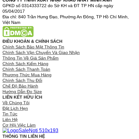
CÔNG TY TNHH XUẤT NHẬP KHẨU NHẤT MINH ANH
GPKD số 0314333722 do Sở KH và ĐT TP HN cấp ngày
05/04/2017
Địa chỉ: 840 Trần Hưng Đạo, Phường An Đông, TP Hồ Chí Minh,
Việt Nam
ĐIỀU KHOẢN & CHÍNH SÁCH
Chính Sách Bảo Mật Thông Tin
Chính Sách Vận Chuyển Và Giao Nhận
Thông Tin Về Giá Sản Phẩm
Chính Sách Kiểm Hàng
Chính Sách Thanh Toán
Phương Thức Mua Hàng
Chính Sách Thu Đổi
Chế Độ Bảo Hành
Hướng Dẫn Đo Size
LIÊN KẾT HỮU ÍCH
Về Chúng Tôi
Đặt Lịch Hẹn
Tin Tức
Liên Hệ
Cơ Hội Việc Làm
THÔNG TIN LIÊN HỆ