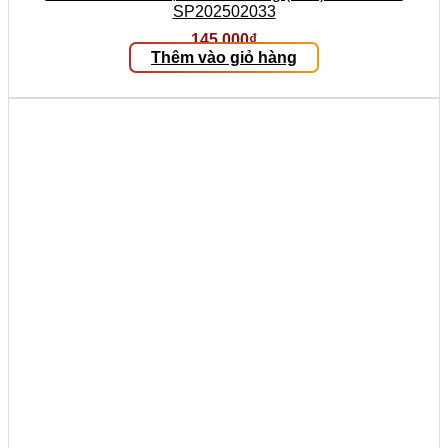
SP202502033
145.000
₫
Thêm vào giỏ hàng