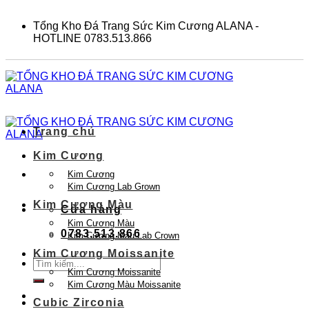
Skip
to
Tổng Kho Đá Trang Sức Kim Cương ALANA -
content
HOTLINE 0783.513.866
Trang chủ
Kim Cương
Kim Cương
Kim Cương Lab Grown
Kim Cương Màu
Cửa hàng
Kim Cương Màu
0783.513.866
Kim Cương Màu Lab Crown
Kim Cương Moissanite
Tìm
Kim Cương Moissanite
kiếm:
Kim Cương Màu Moissanite
Cubic Zirconia