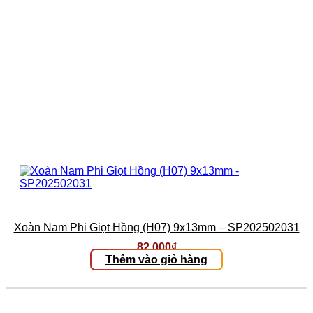
Xoàn Nam Phi Giọt Hồng (H07) 9x13mm – SP202502031
82.000
₫
Thêm vào giỏ hàng