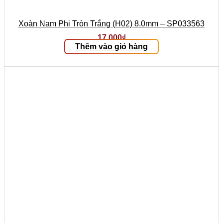
Xoàn Nam Phi Tròn Trắng (H02) 8.0mm – SP033563
17.000
₫
Thêm vào giỏ hàng