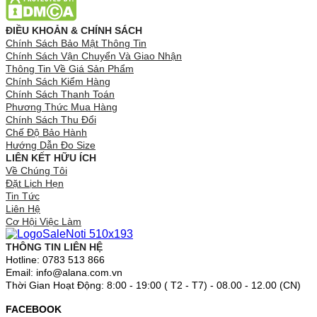
ĐIỀU KHOẢN & CHÍNH SÁCH
Chính Sách Bảo Mật Thông Tin
Chính Sách Vận Chuyển Và Giao Nhận
Thông Tin Về Giá Sản Phẩm
Chính Sách Kiểm Hàng
Chính Sách Thanh Toán
Phương Thức Mua Hàng
Chính Sách Thu Đổi
Chế Độ Bảo Hành
Hướng Dẫn Đo Size
LIÊN KẾT HỮU ÍCH
Về Chúng Tôi
Đặt Lịch Hẹn
Tin Tức
Liên Hệ
Cơ Hội Việc Làm
THÔNG TIN LIÊN HỆ
Hotline: 0783 513 866
Email: info@alana.com.vn
Thời Gian Hoạt Động: 8:00 - 19:00 ( T2 - T7) - 08.00 - 12.00 (CN)
FACEBOOK