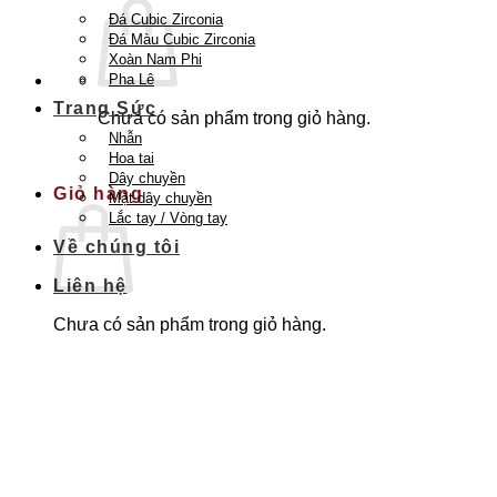
Đá Cubic Zirconia
Đá Màu Cubic Zirconia
Xoàn Nam Phi
Pha Lê
Trang Sức
Chưa có sản phẩm trong giỏ hàng.
Nhẫn
Quay trở lại cửa hàng
Hoa tai
Dây chuyền
Giỏ hàng
Mặt dây chuyền
Lắc tay / Vòng tay
Về chúng tôi
Liên hệ
Chưa có sản phẩm trong giỏ hàng.
Quay trở lại cửa hàng