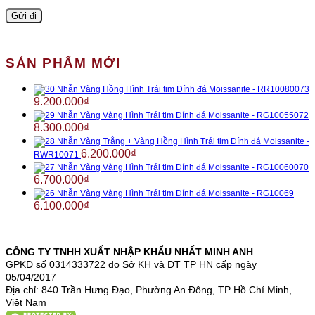
SẢN PHẨM MỚI
Nhẫn Vàng Hồng Hình Trái tim Đính đá Moissanite - RR10080073
9.200.000
₫
Nhẫn Vàng Vàng Hình Trái tim Đính đá Moissanite - RG10055072
8.300.000
₫
Nhẫn Vàng Trắng + Vàng Hồng Hình Trái tim Đính đá Moissanite -
6.200.000
₫
RWR10071
Nhẫn Vàng Vàng Hình Trái tim Đính đá Moissanite - RG10060070
6.700.000
₫
Nhẫn Vàng Vàng Hình Trái tim Đính đá Moissanite - RG10069
6.100.000
₫
CÔNG TY TNHH XUẤT NHẬP KHẨU NHẤT MINH ANH
GPKD số 0314333722 do Sở KH và ĐT TP HN cấp ngày
05/04/2017
Địa chỉ: 840 Trần Hưng Đạo, Phường An Đông, TP Hồ Chí Minh,
Việt Nam