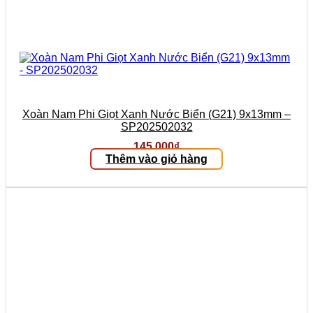
Xoàn Nam Phi Giọt Xanh Nước Biển (G21) 9x13mm –
SP202502032
145.000
₫
Thêm vào giỏ hàng