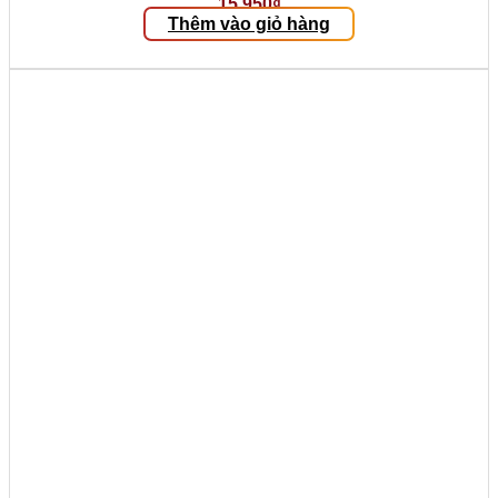
15.950
₫
Thêm vào giỏ hàng