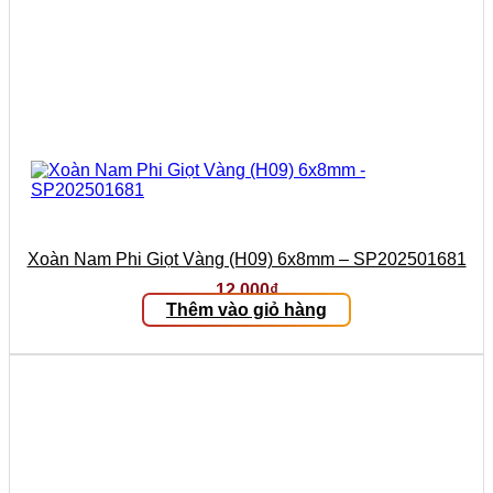
Xoàn Nam Phi Giọt Vàng (H09) 6x8mm – SP202501681
12.000
₫
Thêm vào giỏ hàng