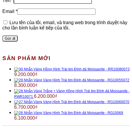
Tên
*
Email
*
Lưu tên của tôi, email, và trang web trong trình duyệt này
cho lần bình luận kế tiếp của tôi.
SẢN PHẨM MỚI
Nhẫn Vàng Hồng Hình Trái tim Đính đá Moissanite - RR10080073
9.200.000
₫
Nhẫn Vàng Vàng Hình Trái tim Đính đá Moissanite - RG10055072
8.300.000
₫
Nhẫn Vàng Trắng + Vàng Hồng Hình Trái tim Đính đá Moissanite -
6.200.000
₫
RWR10071
Nhẫn Vàng Vàng Hình Trái tim Đính đá Moissanite - RG10060070
6.700.000
₫
Nhẫn Vàng Vàng Hình Trái tim Đính đá Moissanite - RG10069
6.100.000
₫