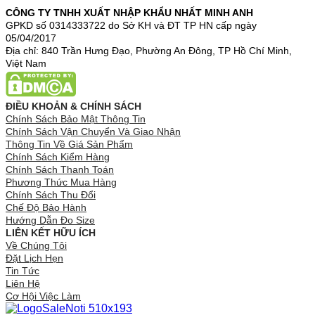
CÔNG TY TNHH XUẤT NHẬP KHẨU NHẤT MINH ANH
GPKD số 0314333722 do Sở KH và ĐT TP HN cấp ngày
05/04/2017
Địa chỉ: 840 Trần Hưng Đạo, Phường An Đông, TP Hồ Chí Minh,
Việt Nam
ĐIỀU KHOẢN & CHÍNH SÁCH
Chính Sách Bảo Mật Thông Tin
Chính Sách Vận Chuyển Và Giao Nhận
Thông Tin Về Giá Sản Phẩm
Chính Sách Kiểm Hàng
Chính Sách Thanh Toán
Phương Thức Mua Hàng
Chính Sách Thu Đổi
Chế Độ Bảo Hành
Hướng Dẫn Đo Size
LIÊN KẾT HỮU ÍCH
Về Chúng Tôi
Đặt Lịch Hẹn
Tin Tức
Liên Hệ
Cơ Hội Việc Làm