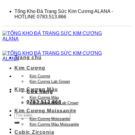
Skip
to
Tổng Kho Đá Trang Sức Kim Cương ALANA -
content
HOTLINE 0783.513.866
Trang chủ
Kim Cương
Kim Cương
Kim Cương Lab Grown
Kim Cương Màu
Cửa hàng
Kim Cương Màu
0783.513.866
Kim Cương Màu Lab Crown
Kim Cương Moissanite
Tìm
Kim Cương Moissanite
kiếm:
Kim Cương Màu Moissanite
Cubic Zirconia