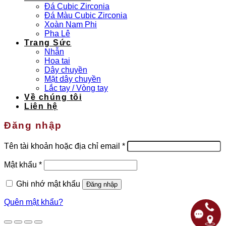
Đá Cubic Zirconia
Đá Màu Cubic Zirconia
Xoàn Nam Phi
Pha Lê
Trang Sức
Nhẫn
Hoa tai
Dây chuyền
Mặt dây chuyền
Lắc tay / Vòng tay
Về chúng tôi
Liên hệ
Đăng nhập
Bắt
Tên tài khoản hoặc địa chỉ email
*
buộc
Bắt
Mật khẩu
*
buộc
Ghi nhớ mật khẩu
Đăng nhập
Quên mật khẩu?