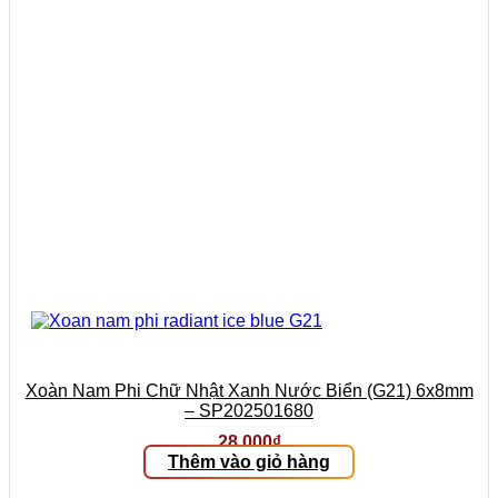
Xoàn Nam Phi Chữ Nhật Xanh Nước Biển (G21) 6x8mm
– SP202501680
28.000
₫
Thêm vào giỏ hàng