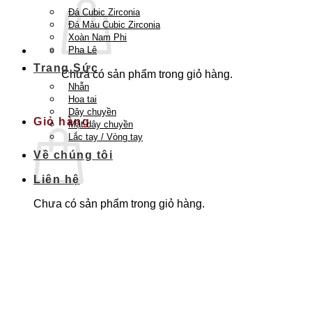
Đá Cubic Zirconia
Đá Màu Cubic Zirconia
Xoàn Nam Phi
Pha Lê
Trang Sức
Chưa có sản phẩm trong giỏ hàng.
Nhẫn
Quay trở lại cửa hàng
Hoa tai
Dây chuyền
Giỏ hàng
Mặt dây chuyền
Lắc tay / Vòng tay
Về chúng tôi
Liên hệ
Chưa có sản phẩm trong giỏ hàng.
Quay trở lại cửa hàng