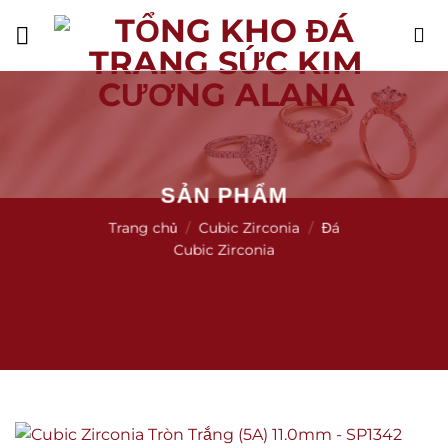
Skip
to
content
SẢN PHẨM
Trang chủ
/
Cubic Zirconia
/
Đá
Cubic Zirconia