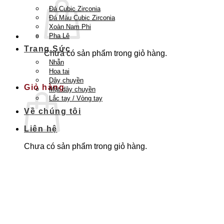
Đá Cubic Zirconia
Đá Màu Cubic Zirconia
Xoàn Nam Phi
Pha Lê
Trang Sức
Chưa có sản phẩm trong giỏ hàng.
Nhẫn
Quay trở lại cửa hàng
Hoa tai
Dây chuyền
Giỏ hàng
Mặt dây chuyền
Lắc tay / Vòng tay
Về chúng tôi
Liên hệ
Chưa có sản phẩm trong giỏ hàng.
Quay trở lại cửa hàng