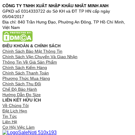
CÔNG TY TNHH XUẤT NHẬP KHẨU NHẤT MINH ANH
GPKD số 0314333722 do Sở KH và ĐT TP HN cấp ngày
05/04/2017
Địa chỉ: 840 Trần Hưng Đạo, Phường An Đông, TP Hồ Chí Minh,
Việt Nam
ĐIỀU KHOẢN & CHÍNH SÁCH
Chính Sách Bảo Mật Thông Tin
Chính Sách Vận Chuyển Và Giao Nhận
Thông Tin Về Giá Sản Phẩm
Chính Sách Kiểm Hàng
Chính Sách Thanh Toán
Phương Thức Mua Hàng
Chính Sách Thu Đổi
Chế Độ Bảo Hành
Hướng Dẫn Đo Size
LIÊN KẾT HỮU ÍCH
Về Chúng Tôi
Đặt Lịch Hẹn
Tin Tức
Liên Hệ
Cơ Hội Việc Làm