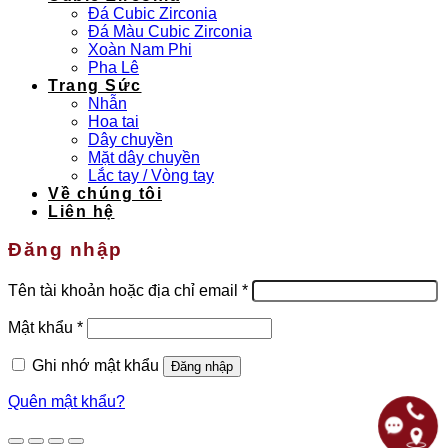
Đá Cubic Zirconia
Đá Màu Cubic Zirconia
Xoàn Nam Phi
Pha Lê
Trang Sức
Nhẫn
Hoa tai
Dây chuyền
Mặt dây chuyền
Lắc tay / Vòng tay
Về chúng tôi
Liên hệ
Đăng nhập
Bắt
Tên tài khoản hoặc địa chỉ email
*
buộc
Bắt
Mật khẩu
*
buộc
Ghi nhớ mật khẩu
Đăng nhập
Quên mật khẩu?