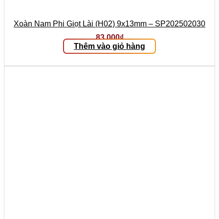
Xoàn Nam Phi Giọt Lài (H02) 9x13mm – SP202502030
83.000
₫
Thêm vào giỏ hàng