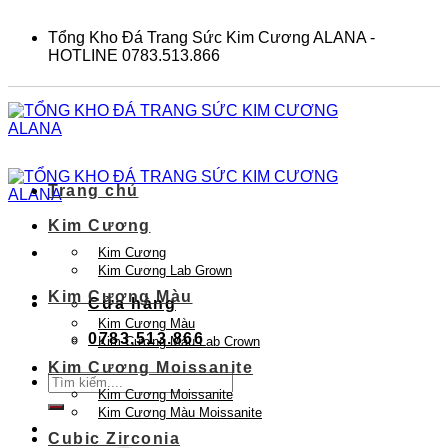
Skip
to
Tổng Kho Đá Trang Sức Kim Cương ALANA -
content
HOTLINE 0783.513.866
Trang chủ
Kim Cương
Kim Cương
Kim Cương Lab Grown
Kim Cương Màu
Cửa hàng
Kim Cương Màu
0783.513.866
Kim Cương Màu Lab Crown
Kim Cương Moissanite
Tìm
Kim Cương Moissanite
kiếm:
Kim Cương Màu Moissanite
Cubic Zirconia