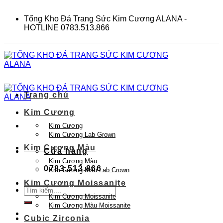
Skip
to
Tổng Kho Đá Trang Sức Kim Cương ALANA -
content
HOTLINE 0783.513.866
Trang chủ
Kim Cương
Kim Cương
Kim Cương Lab Grown
Kim Cương Màu
Cửa hàng
Kim Cương Màu
0783.513.866
Kim Cương Màu Lab Crown
Kim Cương Moissanite
Tìm
Kim Cương Moissanite
kiếm:
Kim Cương Màu Moissanite
Cubic Zirconia