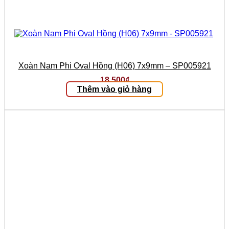
Xoàn Nam Phi Oval Hồng (H06) 7x9mm – SP005921
18.500
₫
Thêm vào giỏ hàng