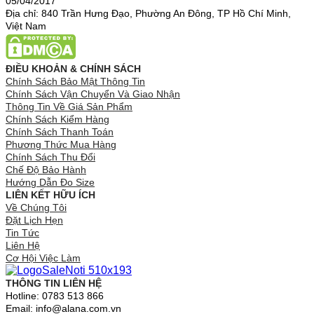
05/04/2017
Địa chỉ: 840 Trần Hưng Đạo, Phường An Đông, TP Hồ Chí Minh,
Việt Nam
ĐIỀU KHOẢN & CHÍNH SÁCH
Chính Sách Bảo Mật Thông Tin
Chính Sách Vận Chuyển Và Giao Nhận
Thông Tin Về Giá Sản Phẩm
Chính Sách Kiểm Hàng
Chính Sách Thanh Toán
Phương Thức Mua Hàng
Chính Sách Thu Đổi
Chế Độ Bảo Hành
Hướng Dẫn Đo Size
LIÊN KẾT HỮU ÍCH
Về Chúng Tôi
Đặt Lịch Hẹn
Tin Tức
Liên Hệ
Cơ Hội Việc Làm
THÔNG TIN LIÊN HỆ
Hotline: 0783 513 866
Email: info@alana.com.vn