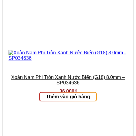
Xoàn Nam Phi Tròn Xanh Nước Biển (G18) 8.0mm –
SP034636
36.000
₫
Thêm vào giỏ hàng