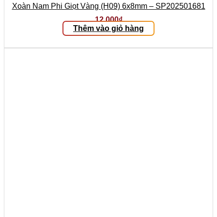
Xoàn Nam Phi Giọt Vàng (H09) 6x8mm – SP202501681
12.000
₫
Thêm vào giỏ hàng