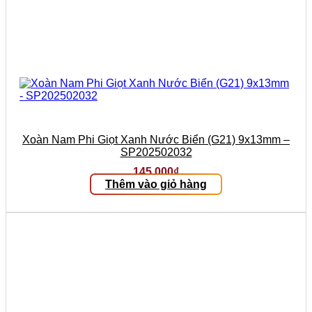
Xoàn Nam Phi Giọt Xanh Nước Biển (G21) 9x13mm –
SP202502032
145.000
₫
Thêm vào giỏ hàng