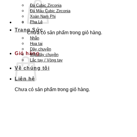
Đá Cubic Zirconia
Đá Màu Cubic Zirconia
Xoàn Nam Phi
Pha Lê
Trang Sức
Chưa có sản phẩm trong giỏ hàng.
Nhẫn
Quay trở lại cửa hàng
Hoa tai
Dây chuyền
Giỏ hàng
Mặt dây chuyền
Lắc tay / Vòng tay
Về chúng tôi
Liên hệ
Chưa có sản phẩm trong giỏ hàng.
Quay trở lại cửa hàng