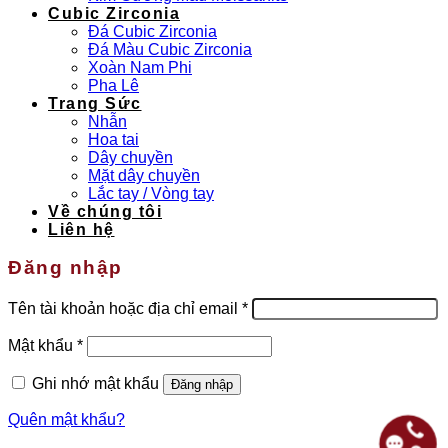
Cubic Zirconia
Đá Cubic Zirconia
Đá Màu Cubic Zirconia
Xoàn Nam Phi
Pha Lê
Trang Sức
Nhẫn
Hoa tai
Dây chuyền
Mặt dây chuyền
Lắc tay / Vòng tay
Về chúng tôi
Liên hệ
Đăng nhập
Bắt
Tên tài khoản hoặc địa chỉ email
*
buộc
Bắt
Mật khẩu
*
buộc
Ghi nhớ mật khẩu
Đăng nhập
Quên mật khẩu?