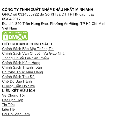
CÔNG TY TNHH XUẤT NHẬP KHẨU NHẤT MINH ANH
GPKD số 0314333722 do Sở KH và ĐT TP HN cấp ngày
05/04/2017
Địa chỉ: 840 Trần Hưng Đạo, Phường An Đông, TP Hồ Chí Minh,
Việt Nam
ĐIỀU KHOẢN & CHÍNH SÁCH
Chính Sách Bảo Mật Thông Tin
Chính Sách Vận Chuyển Và Giao Nhận
Thông Tin Về Giá Sản Phẩm
Chính Sách Kiểm Hàng
Chính Sách Thanh Toán
Phương Thức Mua Hàng
Chính Sách Thu Đổi
Chế Độ Bảo Hành
Hướng Dẫn Đo Size
LIÊN KẾT HỮU ÍCH
Về Chúng Tôi
Đặt Lịch Hẹn
Tin Tức
Liên Hệ
Cơ Hội Việc Làm