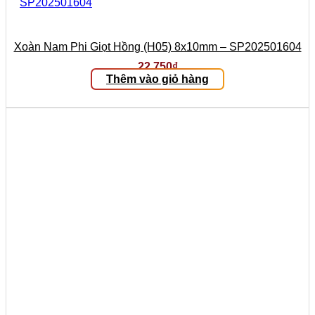
Xoàn Nam Phi Giọt Hồng (H05) 8x10mm – SP202501604
22.750
₫
Thêm vào giỏ hàng