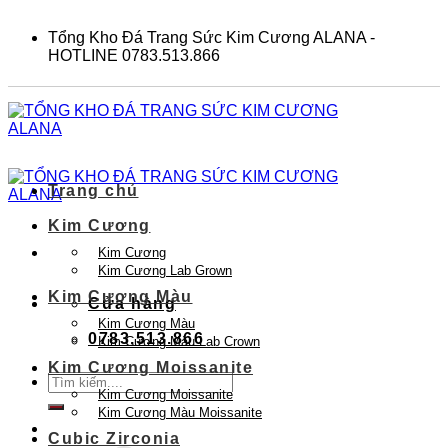
Skip
to
Tổng Kho Đá Trang Sức Kim Cương ALANA -
content
HOTLINE 0783.513.866
Trang chủ
Kim Cương
Kim Cương
Kim Cương Lab Grown
Kim Cương Màu
Cửa hàng
Kim Cương Màu
0783.513.866
Kim Cương Màu Lab Crown
Kim Cương Moissanite
Tìm
Kim Cương Moissanite
kiếm:
Kim Cương Màu Moissanite
Cubic Zirconia