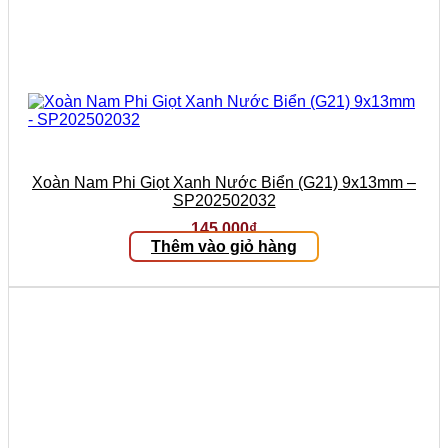
Xoàn Nam Phi Giọt Xanh Nước Biển (G21) 9x13mm –
SP202502032
145.000
₫
Thêm vào giỏ hàng