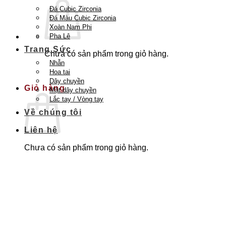
Đá Cubic Zirconia
Đá Màu Cubic Zirconia
Xoàn Nam Phi
Pha Lê
Trang Sức
Chưa có sản phẩm trong giỏ hàng.
Nhẫn
Quay trở lại cửa hàng
Hoa tai
Dây chuyền
Giỏ hàng
Mặt dây chuyền
Lắc tay / Vòng tay
Về chúng tôi
Liên hệ
Chưa có sản phẩm trong giỏ hàng.
Quay trở lại cửa hàng