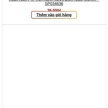
SP034636
36.000
₫
Thêm vào giỏ hàng