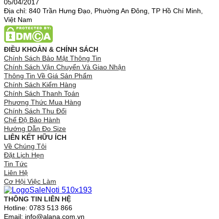
05/04/2017
Địa chỉ: 840 Trần Hưng Đạo, Phường An Đông, TP Hồ Chí Minh,
Việt Nam
ĐIỀU KHOẢN & CHÍNH SÁCH
Chính Sách Bảo Mật Thông Tin
Chính Sách Vận Chuyển Và Giao Nhận
Thông Tin Về Giá Sản Phẩm
Chính Sách Kiểm Hàng
Chính Sách Thanh Toán
Phương Thức Mua Hàng
Chính Sách Thu Đổi
Chế Độ Bảo Hành
Hướng Dẫn Đo Size
LIÊN KẾT HỮU ÍCH
Về Chúng Tôi
Đặt Lịch Hẹn
Tin Tức
Liên Hệ
Cơ Hội Việc Làm
THÔNG TIN LIÊN HỆ
Hotline: 0783 513 866
Email: info@alana.com.vn