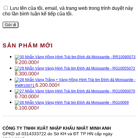
Lưu tên của tôi, email, và trang web trong trình duyệt này
cho lần bình luận kế tiếp của tôi.
SẢN PHẨM MỚI
Nhẫn Vàng Hồng Hình Trái tim Đính đá Moissanite - RR10080073
9.200.000
₫
Nhẫn Vàng Vàng Hình Trái tim Đính đá Moissanite - RG10055072
8.300.000
₫
Nhẫn Vàng Trắng + Vàng Hồng Hình Trái tim Đính đá Moissanite -
6.200.000
₫
RWR10071
Nhẫn Vàng Vàng Hình Trái tim Đính đá Moissanite - RG10060070
6.700.000
₫
Nhẫn Vàng Vàng Hình Trái tim Đính đá Moissanite - RG10069
6.100.000
₫
CÔNG TY TNHH XUẤT NHẬP KHẨU NHẤT MINH ANH
GPKD số 0314333722 do Sở KH và ĐT TP HN cấp ngày