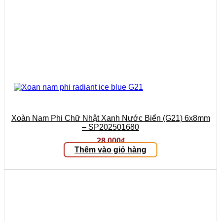
Xoàn Nam Phi Chữ Nhật Xanh Nước Biển (G21) 6x8mm
– SP202501680
28.000
₫
Thêm vào giỏ hàng