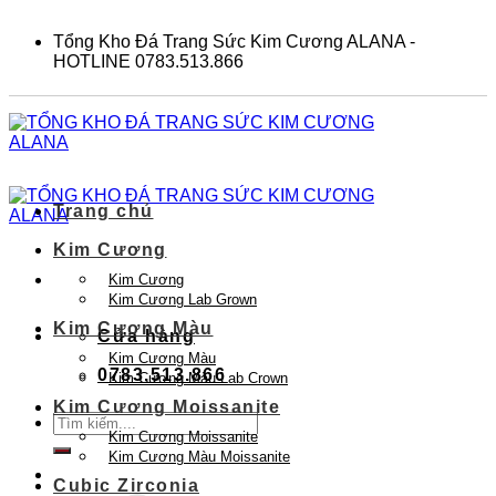
Skip
to
Tổng Kho Đá Trang Sức Kim Cương ALANA -
content
HOTLINE 0783.513.866
Trang chủ
Kim Cương
Kim Cương
Kim Cương Lab Grown
Kim Cương Màu
Cửa hàng
Kim Cương Màu
0783.513.866
Kim Cương Màu Lab Crown
Kim Cương Moissanite
Tìm
Kim Cương Moissanite
kiếm:
Kim Cương Màu Moissanite
Cubic Zirconia