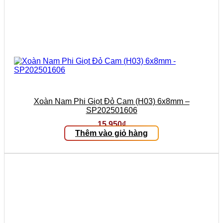
Xoàn Nam Phi Giọt Đỏ Cam (H03) 6x8mm –
SP202501606
15.950
₫
Thêm vào giỏ hàng