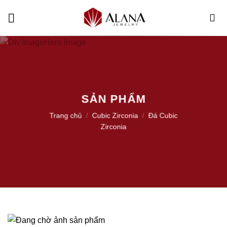
Skip
to
content
SẢN PHẨM
Trang chủ
/
Cubic Zirconia
/
Đá Cubic
Zirconia