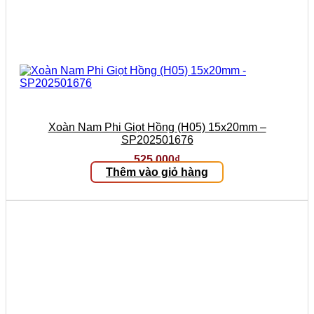
Xoàn Nam Phi Giọt Hồng (H05) 15x20mm –
SP202501676
525.000
₫
Thêm vào giỏ hàng