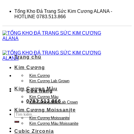
Skip
to
Tổng Kho Đá Trang Sức Kim Cương ALANA -
content
HOTLINE 0783.513.866
Trang chủ
Kim Cương
Kim Cương
Kim Cương Lab Grown
Kim Cương Màu
Cửa hàng
Kim Cương Màu
0783.513.866
Kim Cương Màu Lab Crown
Kim Cương Moissanite
Tìm
Kim Cương Moissanite
kiếm:
Kim Cương Màu Moissanite
Cubic Zirconia