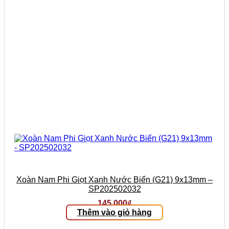
Xoàn Nam Phi Giọt Xanh Nước Biển (G21) 9x13mm –
SP202502032
145.000
₫
Thêm vào giỏ hàng