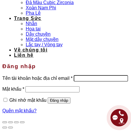
Đá Màu Cubic Zirconia
Xoàn Nam Phi
Pha Lê
Trang Sức
Nhẫn
Hoa tai
Dây chuyền
Mặt dây chuyền
Lắc tay / Vòng tay
Về chúng tôi
Liên hệ
Đăng nhập
Bắt
Tên tài khoản hoặc địa chỉ email
*
buộc
Bắt
Mật khẩu
*
buộc
Ghi nhớ mật khẩu
Đăng nhập
Quên mật khẩu?