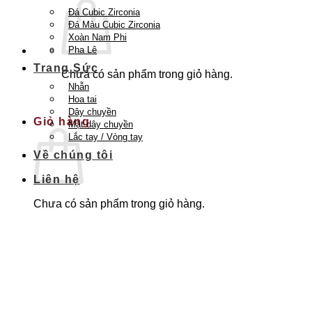
Đá Cubic Zirconia
Đá Màu Cubic Zirconia
Xoàn Nam Phi
Pha Lê
Trang Sức
Chưa có sản phẩm trong giỏ hàng.
Nhẫn
Quay trở lại cửa hàng
Hoa tai
Dây chuyền
Giỏ hàng
Mặt dây chuyền
Lắc tay / Vòng tay
Về chúng tôi
Liên hệ
Chưa có sản phẩm trong giỏ hàng.
Quay trở lại cửa hàng