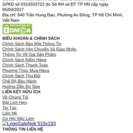
GPKD số 0314333722 do Sở KH và ĐT TP HN cấp ngày
05/04/2017
Địa chỉ: 840 Trần Hưng Đạo, Phường An Đông, TP Hồ Chí Minh,
Việt Nam
ĐIỀU KHOẢN & CHÍNH SÁCH
Chính Sách Bảo Mật Thông Tin
Chính Sách Vận Chuyển Và Giao Nhận
Thông Tin Về Giá Sản Phẩm
Chính Sách Kiểm Hàng
Chính Sách Thanh Toán
Phương Thức Mua Hàng
Chính Sách Thu Đổi
Chế Độ Bảo Hành
Hướng Dẫn Đo Size
LIÊN KẾT HỮU ÍCH
Về Chúng Tôi
Đặt Lịch Hẹn
Tin Tức
Liên Hệ
Cơ Hội Việc Làm
THÔNG TIN LIÊN HỆ