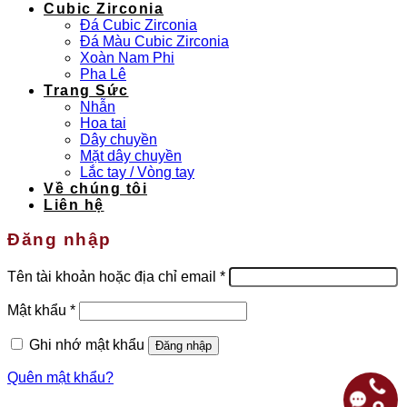
Cubic Zirconia
Đá Cubic Zirconia
Đá Màu Cubic Zirconia
Xoàn Nam Phi
Pha Lê
Trang Sức
Nhẫn
Hoa tai
Dây chuyền
Mặt dây chuyền
Lắc tay / Vòng tay
Về chúng tôi
Liên hệ
Đăng nhập
Bắt
Tên tài khoản hoặc địa chỉ email
*
buộc
Bắt
Mật khẩu
*
buộc
Ghi nhớ mật khẩu
Đăng nhập
Quên mật khẩu?