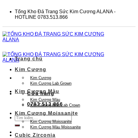
Skip
to
Tổng Kho Đá Trang Sức Kim Cương ALANA -
content
HOTLINE 0783.513.866
Trang chủ
Kim Cương
Kim Cương
Kim Cương Lab Grown
Kim Cương Màu
Cửa hàng
Kim Cương Màu
0783.513.866
Kim Cương Màu Lab Crown
Kim Cương Moissanite
Tìm
Kim Cương Moissanite
kiếm:
Kim Cương Màu Moissanite
Cubic Zirconia