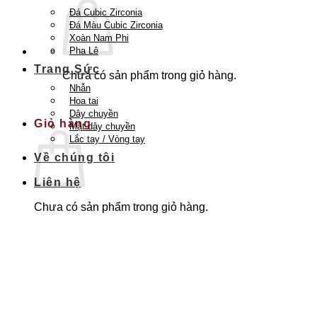
Đá Cubic Zirconia
Đá Màu Cubic Zirconia
Xoàn Nam Phi
Pha Lê
Trang Sức
Chưa có sản phẩm trong giỏ hàng.
Nhẫn
Quay trở lại cửa hàng
Hoa tai
Dây chuyền
Giỏ hàng
Mặt dây chuyền
Lắc tay / Vòng tay
Về chúng tôi
Liên hệ
Chưa có sản phẩm trong giỏ hàng.
Quay trở lại cửa hàng