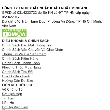
CÔNG TY TNHH XUẤT NHẬP KHẨU NHẤT MINH ANH
GPKD số 0314333722 do Sở KH và ĐT TP HN cấp ngày
05/04/2017
Địa chỉ: 840 Trần Hưng Đạo, Phường An Đông, TP Hồ Chí Minh,
Việt Nam
ĐIỀU KHOẢN & CHÍNH SÁCH
Chính Sách Bảo Mật Thông Tin
Chính Sách Vận Chuyển Và Giao Nhận
Thông Tin Về Giá Sản Phẩm
Chính Sách Kiểm Hàng
Chính Sách Thanh Toán
Phương Thức Mua Hàng
Chính Sách Thu Đổi
Chế Độ Bảo Hành
Hướng Dẫn Đo Size
LIÊN KẾT HỮU ÍCH
Về Chúng Tôi
Đặt Lịch Hẹn
Tin Tức
Liên Hệ
Cơ Hội Việc Làm