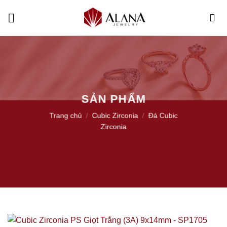
Skip
to
content
SẢN PHẨM
Trang chủ
/
Cubic Zirconia
/
Đá Cubic
Zirconia