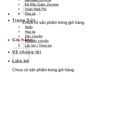
Đá Màu Cubic Zirconia
Xoàn Nam Phi
Pha Lê
Trang Sức
Chưa có sản phẩm trong giỏ hàng.
Nhẫn
Quay trở lại cửa hàng
Hoa tai
Dây chuyền
Giỏ hàng
Mặt dây chuyền
Lắc tay / Vòng tay
Về chúng tôi
Liên hệ
Chưa có sản phẩm trong giỏ hàng.
Quay trở lại cửa hàng