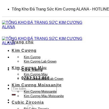
Skip
to
Tổng Kho Đá Trang Sức Kim Cương ALANA - HOTLINE
content
Trang chủ
Kim Cương
Kim Cương
Kim Cương Lab Grown
Kim Cương Màu
Cửa hàng
Kim Cương Màu
0783.513.866
Kim Cương Màu Lab Crown
Kim Cương Moissanite
Tìm
Kim Cương Moissanite
kiếm:
Kim Cương Màu Moissanite
Cubic Zirconia
Đá Cubic Zirconia