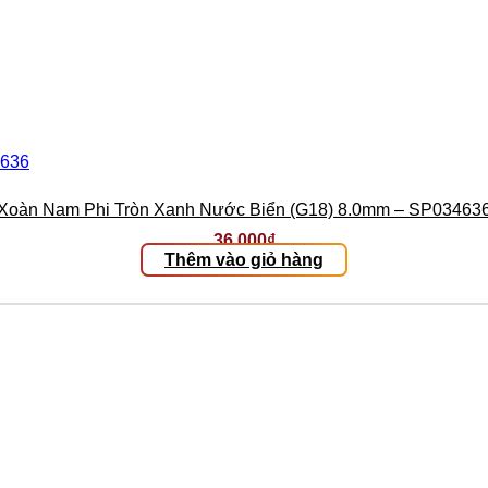
Xoàn Nam Phi Tròn Xanh Nước Biển (G18) 8.0mm – SP03463
36.000
₫
Thêm vào giỏ hàng