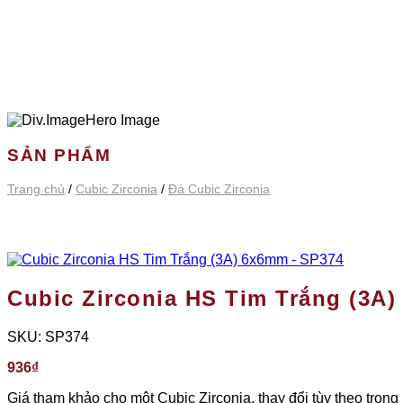
SẢN PHẨM
Trang chủ
/
Cubic Zirconia
/
Đá Cubic Zirconia
Cubic Zirconia HS Tim Trắng (3A
SKU:
SP374
936
₫
Giá tham khảo cho một Cubic Zirconia, thay đổi tùy theo trọng