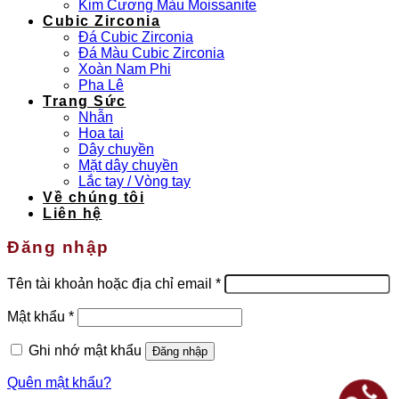
Kim Cương Màu Moissanite
Cubic Zirconia
Đá Cubic Zirconia
Đá Màu Cubic Zirconia
Xoàn Nam Phi
Pha Lê
Trang Sức
Nhẫn
Hoa tai
Dây chuyền
Mặt dây chuyền
Lắc tay / Vòng tay
Về chúng tôi
Liên hệ
Đăng nhập
Bắt
Tên tài khoản hoặc địa chỉ email
*
buộc
Bắt
Mật khẩu
*
buộc
Ghi nhớ mật khẩu
Đăng nhập
Quên mật khẩu?