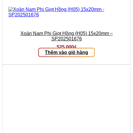
Xoàn Nam Phi Giọt Hồng (H05) 15x20mm –
SP202501676
525.000
₫
Thêm vào giỏ hàng