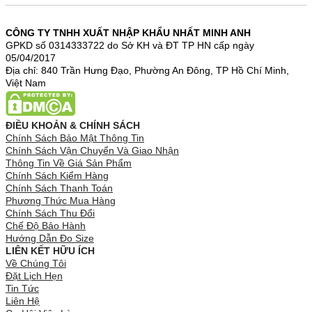
CÔNG TY TNHH XUẤT NHẬP KHẨU NHẤT MINH ANH
GPKD số 0314333722 do Sở KH và ĐT TP HN cấp ngày
05/04/2017
Địa chỉ: 840 Trần Hưng Đạo, Phường An Đông, TP Hồ Chí Minh,
Việt Nam
ĐIỀU KHOẢN & CHÍNH SÁCH
Chính Sách Bảo Mật Thông Tin
Chính Sách Vận Chuyển Và Giao Nhận
Thông Tin Về Giá Sản Phẩm
Chính Sách Kiểm Hàng
Chính Sách Thanh Toán
Phương Thức Mua Hàng
Chính Sách Thu Đổi
Chế Độ Bảo Hành
Hướng Dẫn Đo Size
LIÊN KẾT HỮU ÍCH
Về Chúng Tôi
Đặt Lịch Hẹn
Tin Tức
Liên Hệ