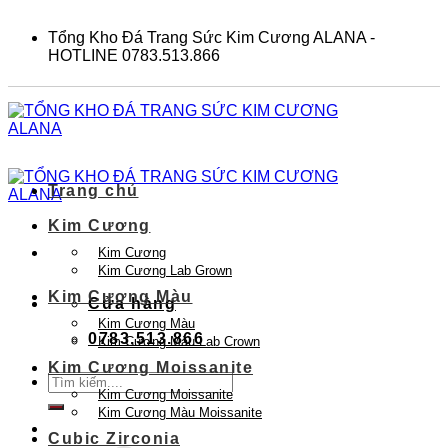
Skip
to
Tổng Kho Đá Trang Sức Kim Cương ALANA -
content
HOTLINE 0783.513.866
Trang chủ
Kim Cương
Kim Cương
Kim Cương Lab Grown
Kim Cương Màu
Cửa hàng
Kim Cương Màu
0783.513.866
Kim Cương Màu Lab Crown
Kim Cương Moissanite
Tìm
Kim Cương Moissanite
kiếm:
Kim Cương Màu Moissanite
Cubic Zirconia