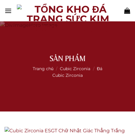
Skip
to
content
SẢN PHẨM
Trang chủ
/
Cubic Zirconia
/
Đá
Cubic Zirconia