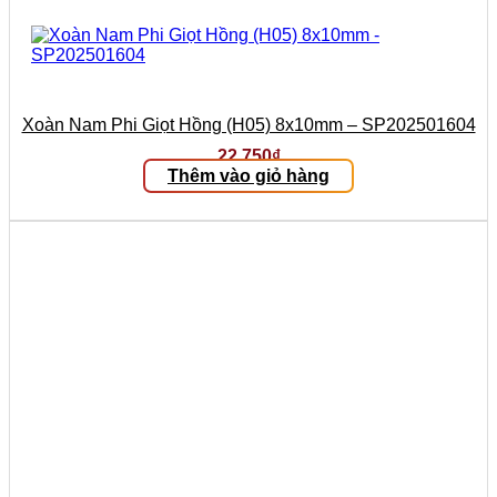
Xoàn Nam Phi Giọt Hồng (H05) 8x10mm – SP202501604
22.750
₫
Thêm vào giỏ hàng