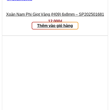
Xoàn Nam Phi Giọt Vàng (H09) 6x8mm – SP202501681
12.000
₫
Thêm vào giỏ hàng