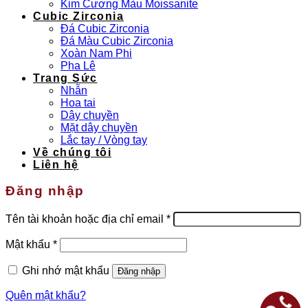
Kim Cương Màu Moissanite
Cubic Zirconia
Đá Cubic Zirconia
Đá Màu Cubic Zirconia
Xoàn Nam Phi
Pha Lê
Trang Sức
Nhẫn
Hoa tai
Dây chuyền
Mặt dây chuyền
Lắc tay / Vòng tay
Về chúng tôi
Liên hệ
Đăng nhập
Bắt
Tên tài khoản hoặc địa chỉ email
*
buộc
Bắt
Mật khẩu
*
buộc
Ghi nhớ mật khẩu
Đăng nhập
Quên mật khẩu?