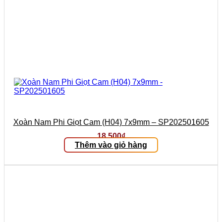
Xoàn Nam Phi Giọt Cam (H04) 7x9mm – SP202501605
18.500
₫
Thêm vào giỏ hàng