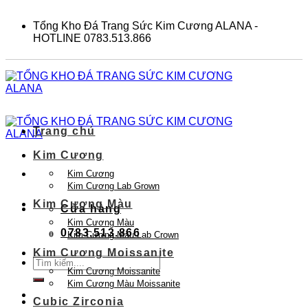
Skip
to
Tổng Kho Đá Trang Sức Kim Cương ALANA -
content
HOTLINE 0783.513.866
Trang chủ
Kim Cương
Kim Cương
Kim Cương Lab Grown
Kim Cương Màu
Cửa hàng
Kim Cương Màu
0783.513.866
Kim Cương Màu Lab Crown
Kim Cương Moissanite
Tìm
Kim Cương Moissanite
kiếm:
Kim Cương Màu Moissanite
Cubic Zirconia