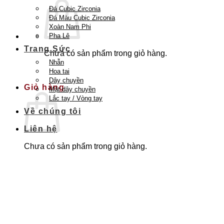
Đá Cubic Zirconia
Đá Màu Cubic Zirconia
Xoàn Nam Phi
Pha Lê
Trang Sức
Chưa có sản phẩm trong giỏ hàng.
Nhẫn
Quay trở lại cửa hàng
Hoa tai
Dây chuyền
Giỏ hàng
Mặt dây chuyền
Lắc tay / Vòng tay
Về chúng tôi
Liên hệ
Chưa có sản phẩm trong giỏ hàng.
Quay trở lại cửa hàng