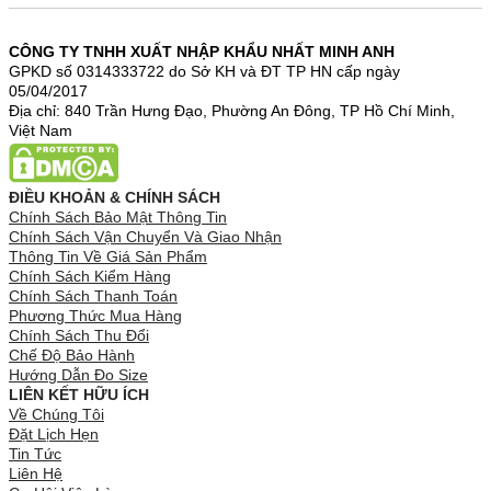
CÔNG TY TNHH XUẤT NHẬP KHẨU NHẤT MINH ANH
GPKD số 0314333722 do Sở KH và ĐT TP HN cấp ngày
05/04/2017
Địa chỉ: 840 Trần Hưng Đạo, Phường An Đông, TP Hồ Chí Minh,
Việt Nam
ĐIỀU KHOẢN & CHÍNH SÁCH
Chính Sách Bảo Mật Thông Tin
Chính Sách Vận Chuyển Và Giao Nhận
Thông Tin Về Giá Sản Phẩm
Chính Sách Kiểm Hàng
Chính Sách Thanh Toán
Phương Thức Mua Hàng
Chính Sách Thu Đổi
Chế Độ Bảo Hành
Hướng Dẫn Đo Size
LIÊN KẾT HỮU ÍCH
Về Chúng Tôi
Đặt Lịch Hẹn
Tin Tức
Liên Hệ