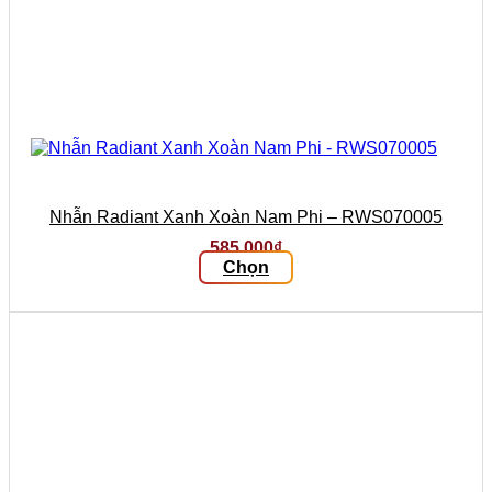
Nhẫn Radiant Xanh Xoàn Nam Phi – RWS070005
585.000
₫
Chọn
Sản
phẩm
này
có
nhiều
biến
thể.
Các
tùy
chọn
có