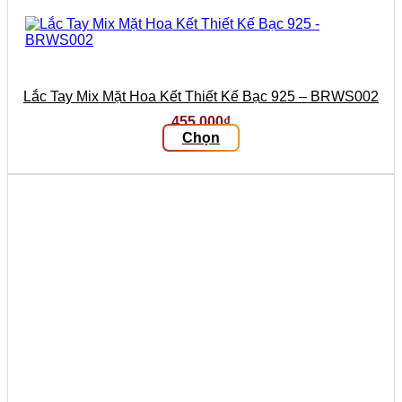
Lắc Tay Mix Mặt Hoa Kết Thiết Kế Bạc 925 – BRWS002
455.000
₫
Chọn
Sản
phẩm
này
có
nhiều
biến
thể.
Các
tùy
chọn
có
thể
được
chọn
trên
trang