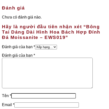
nhiều
biến
Đánh giá
thể.
Các
Chưa có đánh giá nào.
tùy
chọn
Hãy là người đầu tiên nhận xét “Bông
có
thể
Tai Dáng Dài Hình Hoa Bách Hợp Đính
được
Đá Moissanite – EWS019”
chọn
trên
Đánh giá của bạn
*
trang
sản
Đánh giá của bạn
*
phẩm
Tên
*
Email
*