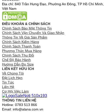
Địa chỉ: 840 Trần Hưng Đạo, Phường An Đông, TP Hồ Chí Minh,
Việt Nam
ĐIỀU KHOẢN & CHÍNH SÁCH
Chính Sách Bảo Mật Thông Tin
Chính Sách Vận Chuyển Và Giao Nhận
Thông Tin Về Giá Sản Phẩm
Chính Sách Kiểm Hàng
Chính Sách Thanh Toán
Phương Thức Mua Hàng
Chính Sách Thu Đổi
Chế Độ Bảo Hành
Hướng Dẫn Đo Size
LIÊN KẾT HỮU ÍCH
Về Chúng Tôi
Đặt Lịch Hẹn
Tin Tức
Liên Hệ
Cơ Hội Việc Làm
THÔNG TIN LIÊN HỆ
Hotline: 0783 513 866
Email: info@alana.com.vn