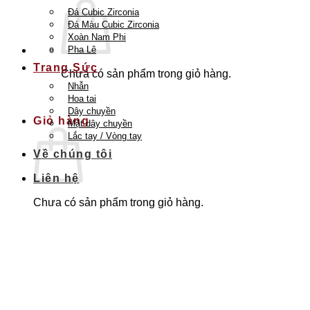
Đá Cubic Zirconia
Đá Màu Cubic Zirconia
Xoàn Nam Phi
Pha Lê
Trang Sức
Chưa có sản phẩm trong giỏ hàng.
Nhẫn
Quay trở lại cửa hàng
Hoa tai
Dây chuyền
Giỏ hàng
Mặt dây chuyền
Lắc tay / Vòng tay
Về chúng tôi
Liên hệ
Chưa có sản phẩm trong giỏ hàng.
Quay trở lại cửa hàng