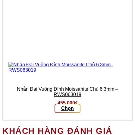
sản
phẩm
Nhẫn Đai Vuông Đính Moissanite Chủ 6.3mm –
RWS063019
455.000
₫
Chọn
Sản
phẩm
này
KHÁCH HÀNG ĐÁNH GIÁ
có