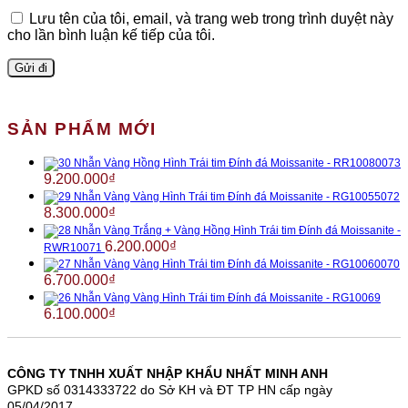
Lưu tên của tôi, email, và trang web trong trình duyệt này
cho lần bình luận kế tiếp của tôi.
SẢN PHẨM MỚI
Nhẫn Vàng Hồng Hình Trái tim Đính đá Moissanite - RR10080073
9.200.000
₫
Nhẫn Vàng Vàng Hình Trái tim Đính đá Moissanite - RG10055072
8.300.000
₫
Nhẫn Vàng Trắng + Vàng Hồng Hình Trái tim Đính đá Moissanite -
6.200.000
₫
RWR10071
Nhẫn Vàng Vàng Hình Trái tim Đính đá Moissanite - RG10060070
6.700.000
₫
Nhẫn Vàng Vàng Hình Trái tim Đính đá Moissanite - RG10069
6.100.000
₫
CÔNG TY TNHH XUẤT NHẬP KHẨU NHẤT MINH ANH
GPKD số 0314333722 do Sở KH và ĐT TP HN cấp ngày
05/04/2017