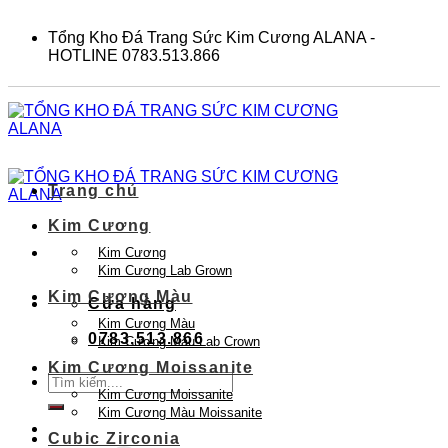
Skip
to
Tổng Kho Đá Trang Sức Kim Cương ALANA -
content
HOTLINE 0783.513.866
Trang chủ
Kim Cương
Kim Cương
Kim Cương Lab Grown
Kim Cương Màu
Cửa hàng
Kim Cương Màu
0783.513.866
Kim Cương Màu Lab Crown
Kim Cương Moissanite
Tìm
Kim Cương Moissanite
kiếm:
Kim Cương Màu Moissanite
Cubic Zirconia