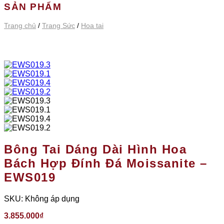
SẢN PHẨM
Trang chủ
/
Trang Sức
/
Hoa tai
Bông Tai Dáng Dài Hình Hoa
Bách Hợp Đính Đá Moissanite –
EWS019
SKU:
Không áp dụng
3.855.000
₫