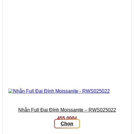
thể
được
chọn
trên
trang
sản
phẩm
Nhẫn Full Đai Đính Moissanite – RWS025022
455.000
₫
Chọn
Sản