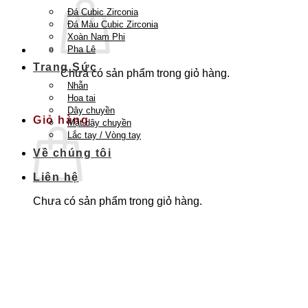
Đá Cubic Zirconia
Đá Màu Cubic Zirconia
Xoàn Nam Phi
Pha Lê
Trang Sức
Chưa có sản phẩm trong giỏ hàng.
Nhẫn
Quay trở lại cửa hàng
Hoa tai
Dây chuyền
Giỏ hàng
Mặt dây chuyền
Lắc tay / Vòng tay
Về chúng tôi
Liên hệ
Chưa có sản phẩm trong giỏ hàng.
Quay trở lại cửa hàng