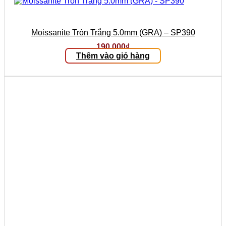
Moissanite Tròn Trắng 5.0mm (GRA) – SP390
190.000
₫
Thêm vào giỏ hàng