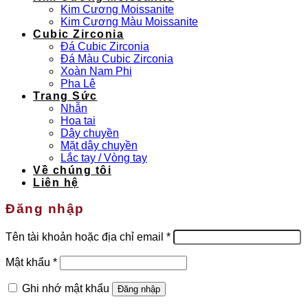
Kim Cương Moissanite
Kim Cương Màu Moissanite
Cubic Zirconia
Đá Cubic Zirconia
Đá Màu Cubic Zirconia
Xoàn Nam Phi
Pha Lê
Trang Sức
Nhẫn
Hoa tai
Dây chuyền
Mặt dây chuyền
Lắc tay / Vòng tay
Về chúng tôi
Liên hệ
Đăng nhập
Bắt
Tên tài khoản hoặc địa chỉ email
*
buộc
Bắt
Mật khẩu
*
buộc
Ghi nhớ mật khẩu
Đăng nhập