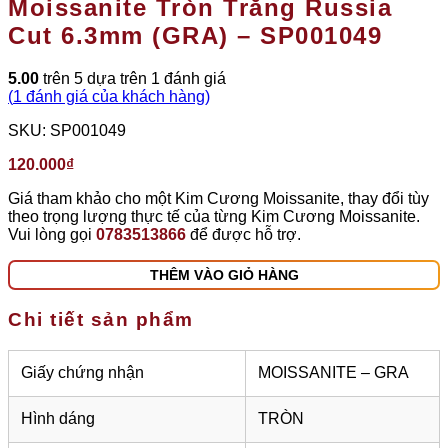
Moissanite Tròn Trắng Russia
Cut 6.3mm (GRA) – SP001049
5.00
trên 5 dựa trên
1
đánh giá
(
1
đánh giá của khách hàng)
SKU:
SP001049
120.000
₫
Giá tham khảo cho một Kim Cương Moissanite, thay đổi tùy
theo trọng lượng thực tế của từng Kim Cương Moissanite.
Vui lòng gọi
0783513866
để được hỗ trợ.
THÊM VÀO GIỎ HÀNG
Chi tiết sản phẩm
Giấy chứng nhận
MOISSANITE – GRA
Hình dáng
TRÒN