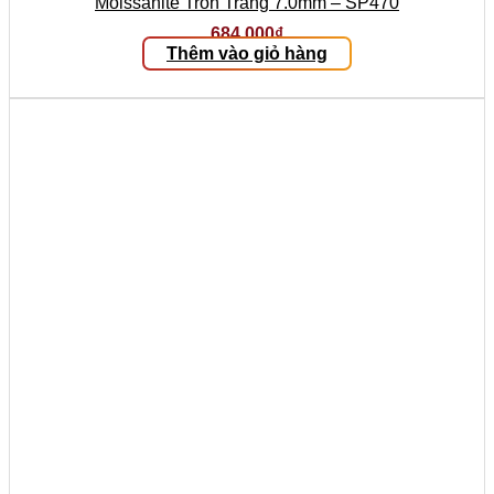
Moissanite Tròn Trắng 7.0mm – SP470
684.000
₫
Thêm vào giỏ hàng