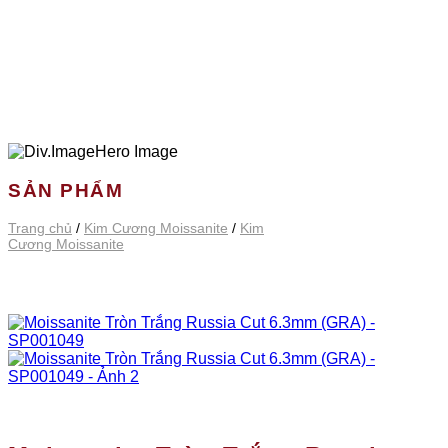
SẢN PHẨM
Trang chủ
/
Kim Cương Moissanite
/
Kim
Cương Moissanite