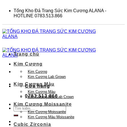
Skip
to
Tổng Kho Đá Trang Sức Kim Cương ALANA -
content
HOTLINE 0783.513.866
Trang chủ
Kim Cương
Kim Cương
Kim Cương Lab Grown
Kim Cương Màu
Cửa hàng
Kim Cương Màu
0783.513.866
Kim Cương Màu Lab Crown
Kim Cương Moissanite
Tìm
Kim Cương Moissanite
kiếm:
Kim Cương Màu Moissanite
Cubic Zirconia