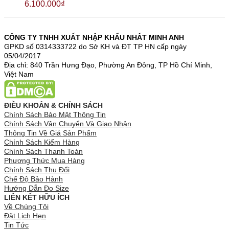
6.100.000
₫
CÔNG TY TNHH XUẤT NHẬP KHẨU NHẤT MINH ANH
GPKD số 0314333722 do Sở KH và ĐT TP HN cấp ngày
05/04/2017
Địa chỉ: 840 Trần Hưng Đạo, Phường An Đông, TP Hồ Chí Minh,
Việt Nam
ĐIỀU KHOẢN & CHÍNH SÁCH
Chính Sách Bảo Mật Thông Tin
Chính Sách Vận Chuyển Và Giao Nhận
Thông Tin Về Giá Sản Phẩm
Chính Sách Kiểm Hàng
Chính Sách Thanh Toán
Phương Thức Mua Hàng
Chính Sách Thu Đổi
Chế Độ Bảo Hành
Hướng Dẫn Đo Size
LIÊN KẾT HỮU ÍCH
Về Chúng Tôi
Đặt Lịch Hẹn
Tin Tức