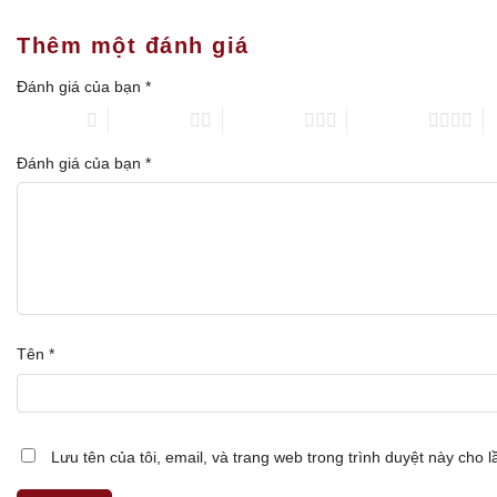
Thêm một đánh giá
Đánh giá của bạn
*
1 trên 5 sao
2 trên 5 sao
3 trên 5 sao
4 trên 5 sao
5
Đánh giá của bạn
*
Tên
*
Lưu tên của tôi, email, và trang web trong trình duyệt này cho lầ