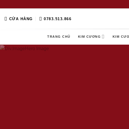
Skip
to
content
CỬA HÀNG
0783.513.866
TRANG CHỦ
KIM CƯƠNG
KIM CƯ