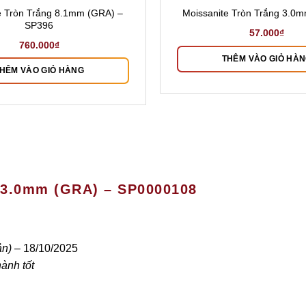
e Tròn Trắng 8.1mm (GRA) –
Moissanite Tròn Trắng 3.0
SP396
57.000
₫
760.000
₫
THÊM VÀO GIỎ HÀ
HÊM VÀO GIỎ HÀNG
13.0mm (GRA) – SP0000108
ản)
–
18/10/2025
ành tốt