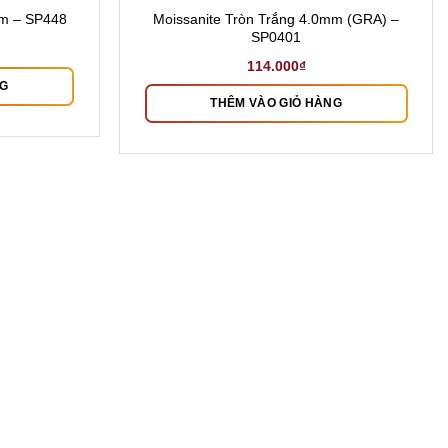
Moissanite Tròn Trắng 4.0mm (GRA) –
mm – SP448
SP0401
114.000
₫
NG
THÊM VÀO GIỎ HÀNG