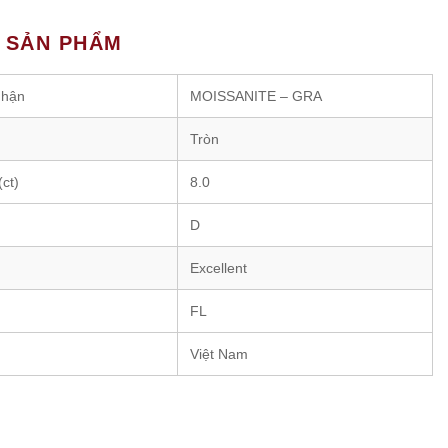
T SẢN PHẨM
nhận
MOISSANITE – GRA
Tròn
ct)
8.0
D
Excellent
FL
Việt Nam