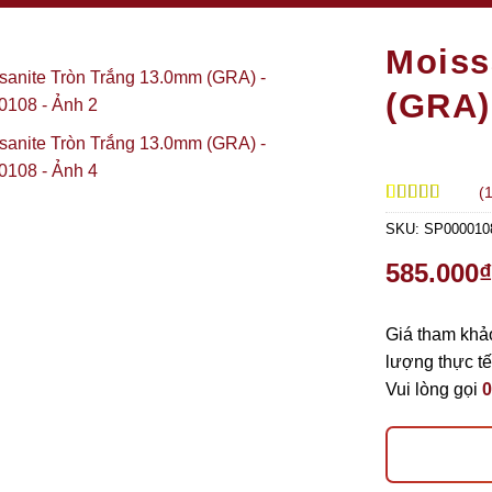
Moiss
(GRA)
(
5.00
1
trên 5
SKU:
SP000010
dựa trên
đánh giá
585.000
₫
Giá tham khảo
lượng thực t
Vui lòng gọi
0