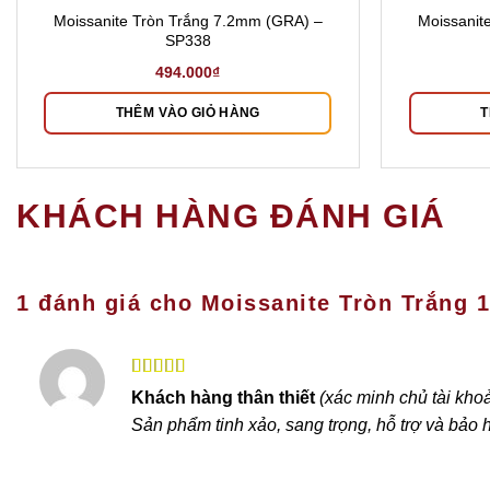
Moissanite Tròn Trắng 7.2mm (GRA) –
Moissanit
SP338
494.000
₫
THÊM VÀO GIỎ HÀNG
T
KHÁCH HÀNG ĐÁNH GIÁ
1 đánh giá cho
Moissanite Tròn Trắng 
Được xếp
Khách hàng thân thiết
(xác minh chủ tài kho
hạng
5
5 sao
Sản phẩm tinh xảo, sang trọng, hỗ trợ và bảo h