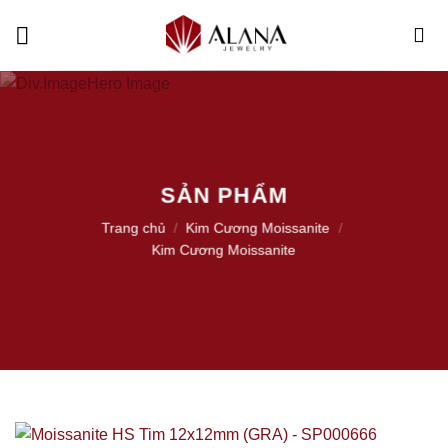
Skip
to
content
SẢN PHẨM
Trang chủ
/
Kim Cương Moissanite
/
Kim Cương Moissanite