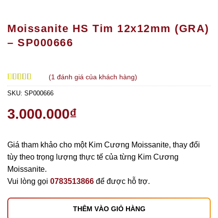
Moissanite HS Tim 12x12mm (GRA)
– SP000666
(
1
đánh giá của khách hàng)
5.00
1
trên 5
SKU:
SP000666
dựa trên
đánh giá
3.000.000
₫
Giá tham khảo cho một Kim Cương Moissanite, thay đổi
tùy theo trọng lượng thực tế của từng Kim Cương
Moissanite.
Vui lòng gọi
0783513866
để được hỗ trợ.
THÊM VÀO GIỎ HÀNG