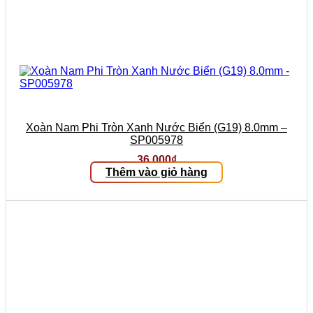
Xoàn Nam Phi Tròn Xanh Nước Biển (G19) 8.0mm –
SP005978
36.000
₫
Thêm vào giỏ hàng