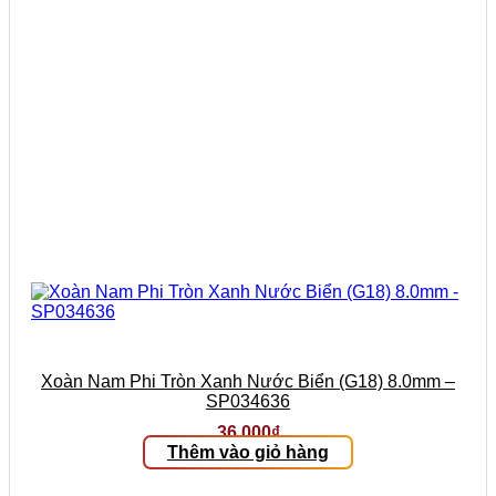
Xoàn Nam Phi Tròn Xanh Nước Biển (G18) 8.0mm –
SP034636
36.000
₫
Thêm vào giỏ hàng