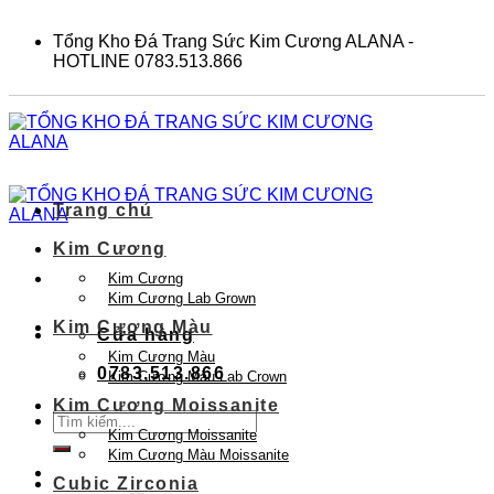
Skip
to
Tổng Kho Đá Trang Sức Kim Cương ALANA -
content
HOTLINE 0783.513.866
Trang chủ
Kim Cương
Kim Cương
Kim Cương Lab Grown
Kim Cương Màu
Cửa hàng
Kim Cương Màu
0783.513.866
Kim Cương Màu Lab Crown
Kim Cương Moissanite
Tìm
Kim Cương Moissanite
kiếm:
Kim Cương Màu Moissanite
Cubic Zirconia