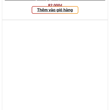
82.000
₫
Thêm vào giỏ hàng