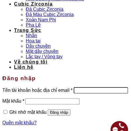
Cubic Zirconia
Đá Cubic Zirconia
Đá Màu Cubic Zirconia
Xoàn Nam Phi
Pha Lê
Trang Sức
Nhẫn
Hoa tai
Dây chuyền
Mặt dây chuyền
Lắc tay / Vòng tay
Về chúng tôi
Liên hệ
Đăng nhập
Bắt
Tên tài khoản hoặc địa chỉ email
*
buộc
Bắt
Mật khẩu
*
buộc
Ghi nhớ mật khẩu
Đăng nhập
Quên mật khẩu?