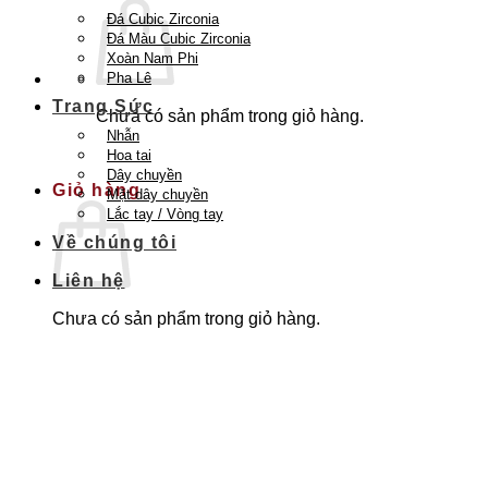
Đá Cubic Zirconia
Đá Màu Cubic Zirconia
Xoàn Nam Phi
Pha Lê
Trang Sức
Chưa có sản phẩm trong giỏ hàng.
Nhẫn
Quay trở lại cửa hàng
Hoa tai
Dây chuyền
Giỏ hàng
Mặt dây chuyền
Lắc tay / Vòng tay
Về chúng tôi
Liên hệ
Chưa có sản phẩm trong giỏ hàng.
Quay trở lại cửa hàng