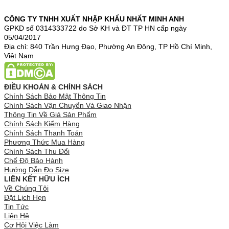
CÔNG TY TNHH XUẤT NHẬP KHẨU NHẤT MINH ANH
GPKD số 0314333722 do Sở KH và ĐT TP HN cấp ngày
05/04/2017
Địa chỉ: 840 Trần Hưng Đạo, Phường An Đông, TP Hồ Chí Minh,
Việt Nam
ĐIỀU KHOẢN & CHÍNH SÁCH
Chính Sách Bảo Mật Thông Tin
Chính Sách Vận Chuyển Và Giao Nhận
Thông Tin Về Giá Sản Phẩm
Chính Sách Kiểm Hàng
Chính Sách Thanh Toán
Phương Thức Mua Hàng
Chính Sách Thu Đổi
Chế Độ Bảo Hành
Hướng Dẫn Đo Size
LIÊN KẾT HỮU ÍCH
Về Chúng Tôi
Đặt Lịch Hẹn
Tin Tức
Liên Hệ
Cơ Hội Việc Làm