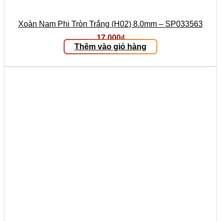
Xoàn Nam Phi Tròn Trắng (H02) 8.0mm – SP033563
17.000
₫
Thêm vào giỏ hàng