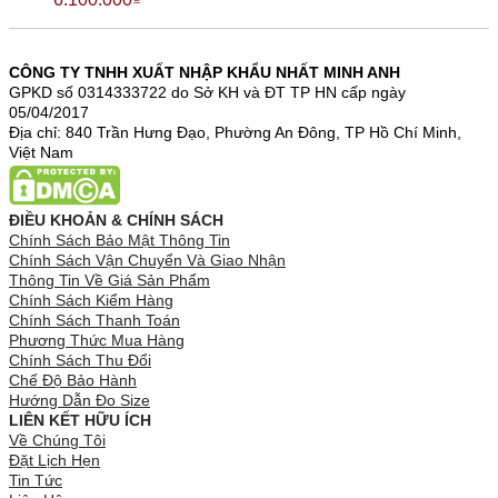
CÔNG TY TNHH XUẤT NHẬP KHẨU NHẤT MINH ANH
GPKD số 0314333722 do Sở KH và ĐT TP HN cấp ngày
05/04/2017
Địa chỉ: 840 Trần Hưng Đạo, Phường An Đông, TP Hồ Chí Minh,
Việt Nam
ĐIỀU KHOẢN & CHÍNH SÁCH
Chính Sách Bảo Mật Thông Tin
Chính Sách Vận Chuyển Và Giao Nhận
Thông Tin Về Giá Sản Phẩm
Chính Sách Kiểm Hàng
Chính Sách Thanh Toán
Phương Thức Mua Hàng
Chính Sách Thu Đổi
Chế Độ Bảo Hành
Hướng Dẫn Đo Size
LIÊN KẾT HỮU ÍCH
Về Chúng Tôi
Đặt Lịch Hẹn
Tin Tức