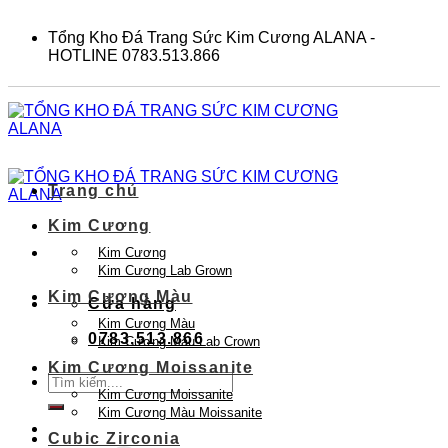
Skip
to
Tổng Kho Đá Trang Sức Kim Cương ALANA -
content
HOTLINE 0783.513.866
Trang chủ
Kim Cương
Kim Cương
Kim Cương Lab Grown
Kim Cương Màu
Cửa hàng
Kim Cương Màu
0783.513.866
Kim Cương Màu Lab Crown
Kim Cương Moissanite
Tìm
Kim Cương Moissanite
kiếm:
Kim Cương Màu Moissanite
Cubic Zirconia