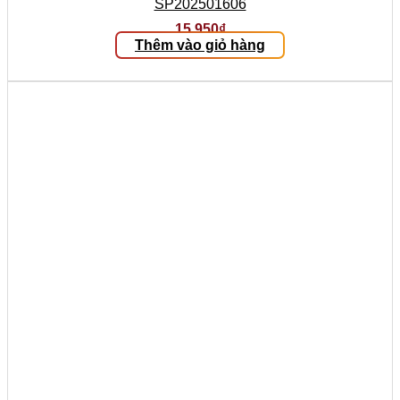
SP202501606
15.950
₫
Thêm vào giỏ hàng