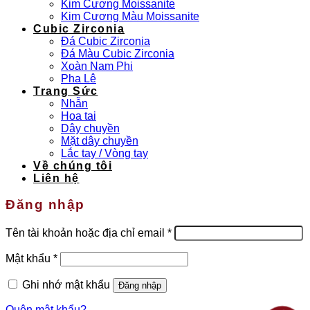
Kim Cương Moissanite
Kim Cương Màu Moissanite
Cubic Zirconia
Đá Cubic Zirconia
Đá Màu Cubic Zirconia
Xoàn Nam Phi
Pha Lê
Trang Sức
Nhẫn
Hoa tai
Dây chuyền
Mặt dây chuyền
Lắc tay / Vòng tay
Về chúng tôi
Liên hệ
Đăng nhập
Bắt
Tên tài khoản hoặc địa chỉ email
*
buộc
Bắt
Mật khẩu
*
buộc
Ghi nhớ mật khẩu
Đăng nhập
Quên mật khẩu?