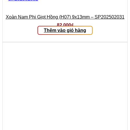
Xoàn Nam Phi Giọt Hồng (H07) 9x13mm – SP202502031
82.000
₫
Thêm vào giỏ hàng