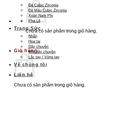
Đá Cubic Zirconia
Đá Màu Cubic Zirconia
Xoàn Nam Phi
Pha Lê
Trang Sức
Chưa có sản phẩm trong giỏ hàng.
Nhẫn
Quay trở lại cửa hàng
Hoa tai
Dây chuyền
Giỏ hàng
Mặt dây chuyền
Lắc tay / Vòng tay
Về chúng tôi
Liên hệ
Chưa có sản phẩm trong giỏ hàng.
Quay trở lại cửa hàng