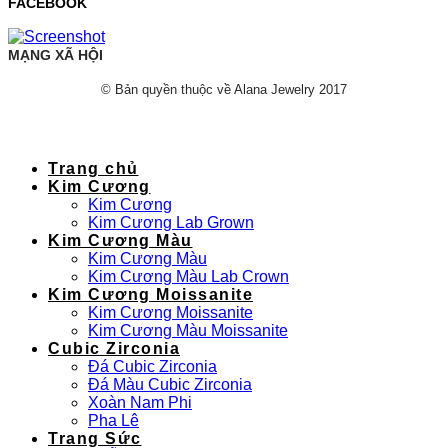
FACEBOOK
MẠNG XÃ HỘI
© Bản quyền thuộc về Alana Jewelry 2017
Trang chủ
Kim Cương
Kim Cương
Kim Cương Lab Grown
Kim Cương Màu
Kim Cương Màu
Kim Cương Màu Lab Crown
Kim Cương Moissanite
Kim Cương Moissanite
Kim Cương Màu Moissanite
Cubic Zirconia
Đá Cubic Zirconia
Đá Màu Cubic Zirconia
Xoàn Nam Phi
Pha Lê
Trang Sức