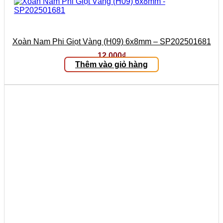
Xoàn Nam Phi Giọt Vàng (H09) 6x8mm – SP202501681
12.000
₫
Thêm vào giỏ hàng