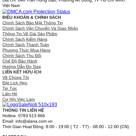
Địa chỉ: 840 Trần Hưng Đạo, Phường An Đông, TP Hồ Chí Minh,
Việt Nam
ĐIỀU KHOẢN & CHÍNH SÁCH
Chính Sách Bảo Mật Thông Tin
Chính Sách Vận Chuyển Và Giao Nhận
Thông Tin Về Giá Sản Phẩm
Chính Sách Kiểm Hàng
Chính Sách Thanh Toán
Phương Thức Mua Hàng
Chính Sách Thu Đổi
Chế Độ Bảo Hành
Hướng Dẫn Đo Size
LIÊN KẾT HỮU ÍCH
Về Chúng Tôi
Đặt Lịch Hẹn
Tin Tức
Liên Hệ
Cơ Hội Việc Làm
THÔNG TIN LIÊN HỆ
Hotline: 0783 513 866
Email: info@alana.com.vn
Thời Gian Hoạt Động: 8:00 - 19:00 ( T2 - T7) - 08.00 - 12.00 (CN)