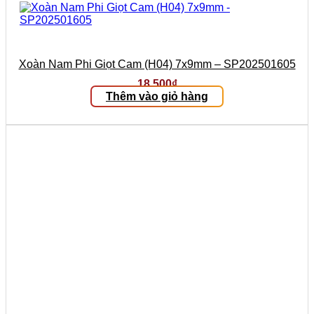
Xoàn Nam Phi Giọt Cam (H04) 7x9mm – SP202501605
18.500
₫
Thêm vào giỏ hàng