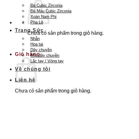
Đá Cubic Zirconia
Đá Màu Cubic Zirconia
Xoàn Nam Phi
Pha Lê
Trang Sức
Chưa có sản phẩm trong giỏ hàng.
Nhẫn
Quay trở lại cửa hàng
Hoa tai
Dây chuyền
Giỏ hàng
Mặt dây chuyền
Lắc tay / Vòng tay
Về chúng tôi
Liên hệ
Chưa có sản phẩm trong giỏ hàng.
Quay trở lại cửa hàng