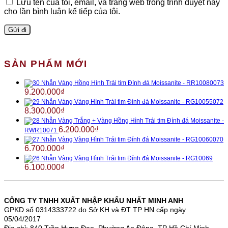
Lưu tên của tôi, email, và trang web trong trình duyệt này
cho lần bình luận kế tiếp của tôi.
SẢN PHẨM MỚI
Nhẫn Vàng Hồng Hình Trái tim Đính đá Moissanite - RR10080073
9.200.000
₫
Nhẫn Vàng Vàng Hình Trái tim Đính đá Moissanite - RG10055072
8.300.000
₫
Nhẫn Vàng Trắng + Vàng Hồng Hình Trái tim Đính đá Moissanite -
6.200.000
₫
RWR10071
Nhẫn Vàng Vàng Hình Trái tim Đính đá Moissanite - RG10060070
6.700.000
₫
Nhẫn Vàng Vàng Hình Trái tim Đính đá Moissanite - RG10069
6.100.000
₫
CÔNG TY TNHH XUẤT NHẬP KHẨU NHẤT MINH ANH
GPKD số 0314333722 do Sở KH và ĐT TP HN cấp ngày
05/04/2017