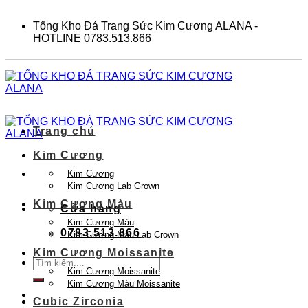
Skip
to
Tổng Kho Đá Trang Sức Kim Cương ALANA -
content
HOTLINE 0783.513.866
Trang chủ
Kim Cương
Kim Cương
Kim Cương Lab Grown
Kim Cương Màu
Cửa hàng
Kim Cương Màu
0783.513.866
Kim Cương Màu Lab Crown
Kim Cương Moissanite
Tìm
Kim Cương Moissanite
kiếm:
Kim Cương Màu Moissanite
Cubic Zirconia