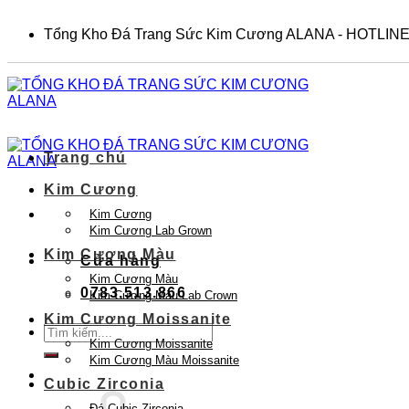
Skip
to
Tổng Kho Đá Trang Sức Kim Cương ALANA - HOTLINE
content
Trang chủ
Kim Cương
Kim Cương
Kim Cương Lab Grown
Kim Cương Màu
Cửa hàng
Kim Cương Màu
0783.513.866
Kim Cương Màu Lab Crown
Kim Cương Moissanite
Tìm
Kim Cương Moissanite
kiếm:
Kim Cương Màu Moissanite
Cubic Zirconia
Đá Cubic Zirconia