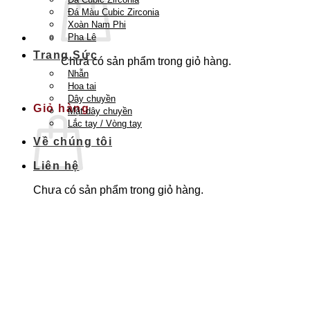
Đá Màu Cubic Zirconia
Xoàn Nam Phi
Pha Lê
Trang Sức
Chưa có sản phẩm trong giỏ hàng.
Nhẫn
Quay trở lại cửa hàng
Hoa tai
Dây chuyền
Giỏ hàng
Mặt dây chuyền
Lắc tay / Vòng tay
Về chúng tôi
Liên hệ
Chưa có sản phẩm trong giỏ hàng.
Quay trở lại cửa hàng