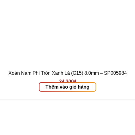
Xoàn Nam Phi Tròn Xanh Lá (G15) 8.0mm – SP005984
34.200
₫
Thêm vào giỏ hàng