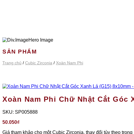
SẢN PHẨM
Trang chủ
/
Cubic Zirconia
/
Xoàn Nam Phi
Xoàn Nam Phi Chữ Nhật Cắt Góc 
SKU:
SP005888
50.050
₫
Giá tham khảo cho một Cubic Zirconia, thay đổi tùy theo trọng