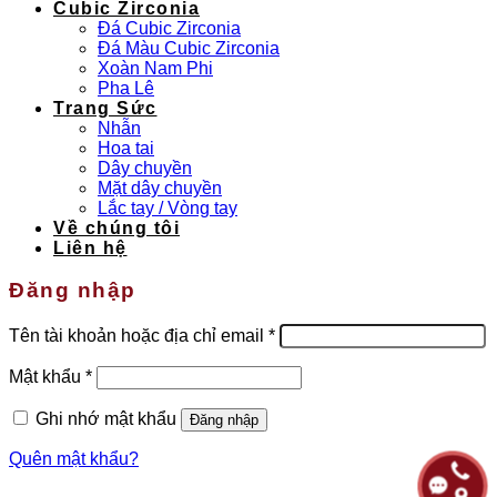
Cubic Zirconia
Đá Cubic Zirconia
Đá Màu Cubic Zirconia
Xoàn Nam Phi
Pha Lê
Trang Sức
Nhẫn
Hoa tai
Dây chuyền
Mặt dây chuyền
Lắc tay / Vòng tay
Về chúng tôi
Liên hệ
Đăng nhập
Bắt
Tên tài khoản hoặc địa chỉ email
*
buộc
Bắt
Mật khẩu
*
buộc
Ghi nhớ mật khẩu
Đăng nhập
Quên mật khẩu?