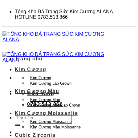
Skip
to
Tổng Kho Đá Trang Sức Kim Cương ALANA -
content
HOTLINE 0783.513.866
Trang chủ
Kim Cương
Kim Cương
Kim Cương Lab Grown
Kim Cương Màu
Cửa hàng
Kim Cương Màu
0783.513.866
Kim Cương Màu Lab Crown
Kim Cương Moissanite
Tìm
Kim Cương Moissanite
kiếm:
Kim Cương Màu Moissanite
Cubic Zirconia