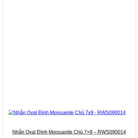
tùy
chọn
có
thể
được
chọn
trên
trang
sản
phẩm
Nhẫn Oval Đính Moissanite Chủ 7×9 – RWS090014