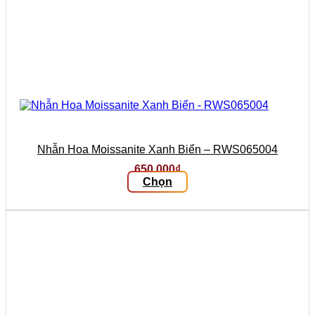
Nhẫn Hoa Moissanite Xanh Biển – RWS065004
650.000
₫
Chọn
Sản
phẩm
này
có
nhiều
biến
thể.
Các
tùy
chọn