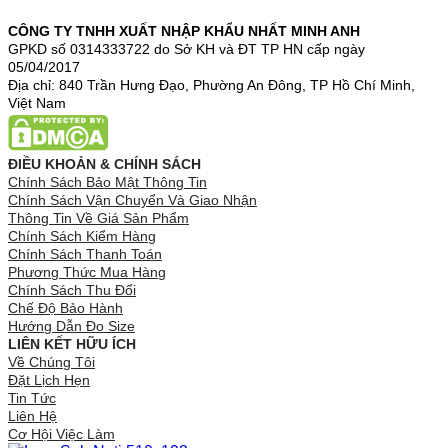
CÔNG TY TNHH XUẤT NHẬP KHẨU NHẤT MINH ANH
GPKD số 0314333722 do Sở KH và ĐT TP HN cấp ngày
05/04/2017
Địa chỉ: 840 Trần Hưng Đạo, Phường An Đông, TP Hồ Chí Minh,
Việt Nam
ĐIỀU KHOẢN & CHÍNH SÁCH
Chính Sách Bảo Mật Thông Tin
Chính Sách Vận Chuyển Và Giao Nhận
Thông Tin Về Giá Sản Phẩm
Chính Sách Kiểm Hàng
Chính Sách Thanh Toán
Phương Thức Mua Hàng
Chính Sách Thu Đổi
Chế Độ Bảo Hành
Hướng Dẫn Đo Size
LIÊN KẾT HỮU ÍCH
Về Chúng Tôi
Đặt Lịch Hẹn
Tin Tức
Liên Hệ
Cơ Hội Việc Làm