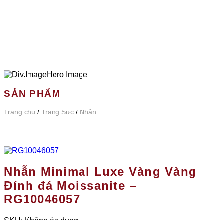
SẢN PHẨM
Trang chủ
/
Trang Sức
/
Nhẫn
Nhẫn Minimal Luxe Vàng Vàng
Đính đá Moissanite –
RG10046057