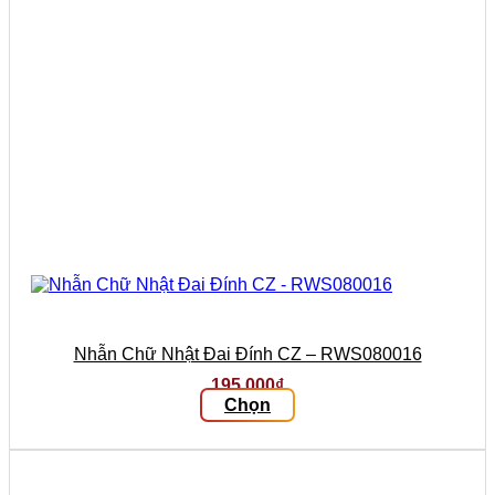
trên
trang
sản
phẩm
Nhẫn Chữ Nhật Đai Đính CZ – RWS080016
195.000
₫
Chọn
Sản
phẩm
này
có