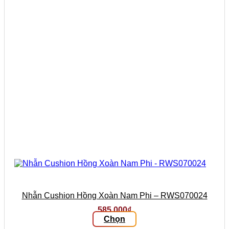
có
thể
được
chọn
trên
trang
sản
phẩm
Nhẫn Cushion Hồng Xoàn Nam Phi – RWS070024
585.000
₫
Chọn
Sản