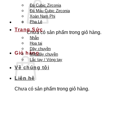
Đá Cubic Zirconia
Đá Màu Cubic Zirconia
Xoàn Nam Phi
Pha Lê
Trang Sức
Chưa có sản phẩm trong giỏ hàng.
Nhẫn
Quay trở lại cửa hàng
Hoa tai
Dây chuyền
Giỏ hàng
Mặt dây chuyền
Lắc tay / Vòng tay
Về chúng tôi
Liên hệ
Chưa có sản phẩm trong giỏ hàng.
Quay trở lại cửa hàng