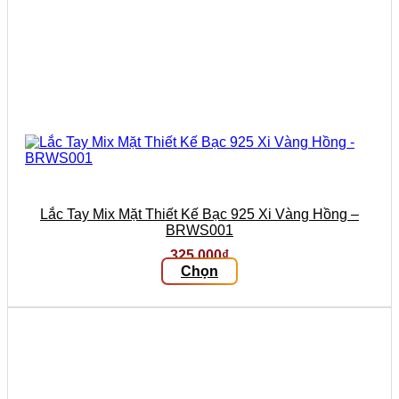
Lắc Tay Mix Mặt Thiết Kế Bạc 925 Xi Vàng Hồng –
BRWS001
325.000
₫
Chọn
Sản
phẩm
này
có
nhiều
biến
thể.
Các