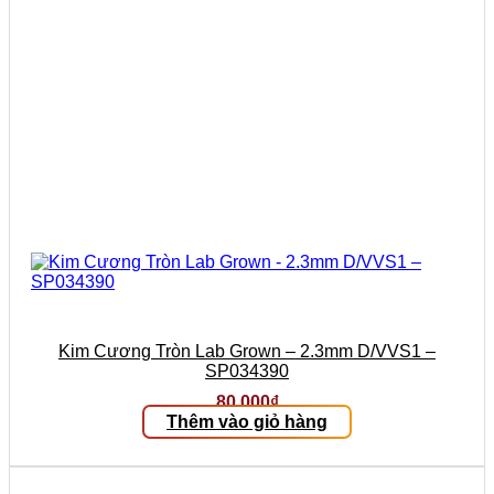
Kim Cương Tròn Lab Grown – 2.3mm D/VVS1 –
SP034390
80.000
₫
Thêm vào giỏ hàng