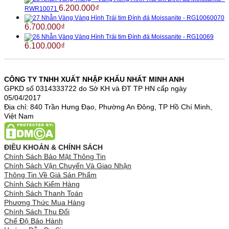
6.200.000
₫
RWR10071
Nhẫn Vàng Vàng Hình Trái tim Đính đá Moissanite - RG10060070
6.700.000
₫
Nhẫn Vàng Vàng Hình Trái tim Đính đá Moissanite - RG10069
6.100.000
₫
CÔNG TY TNHH XUẤT NHẬP KHẨU NHẤT MINH ANH
GPKD số 0314333722 do Sở KH và ĐT TP HN cấp ngày
05/04/2017
Địa chỉ: 840 Trần Hưng Đạo, Phường An Đông, TP Hồ Chí Minh,
Việt Nam
ĐIỀU KHOẢN & CHÍNH SÁCH
Chính Sách Bảo Mật Thông Tin
Chính Sách Vận Chuyển Và Giao Nhận
Thông Tin Về Giá Sản Phẩm
Chính Sách Kiểm Hàng
Chính Sách Thanh Toán
Phương Thức Mua Hàng
Chính Sách Thu Đổi
Chế Độ Bảo Hành