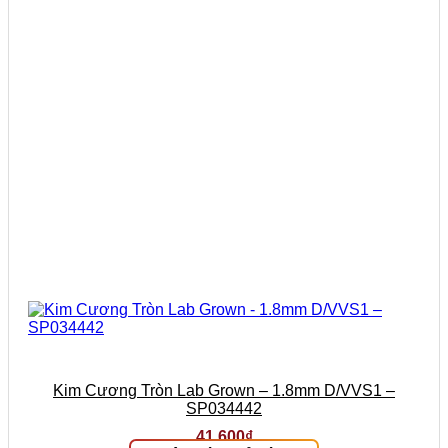
Kim Cương Tròn Lab Grown – 1.8mm D/VVS1 –
SP034442
41.600
₫