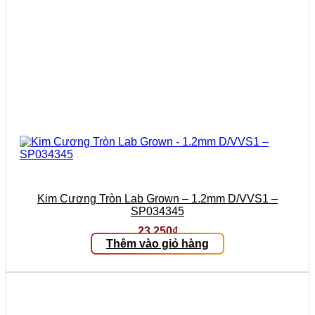
Kim Cương Tròn Lab Grown – 1.2mm D/VVS1 –
SP034345
23.250
₫
Thêm vào giỏ hàng