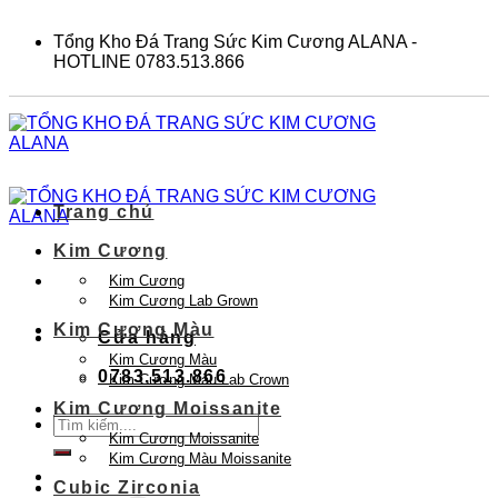
Skip
to
Tổng Kho Đá Trang Sức Kim Cương ALANA -
content
HOTLINE 0783.513.866
Trang chủ
Kim Cương
Kim Cương
Kim Cương Lab Grown
Kim Cương Màu
Cửa hàng
Kim Cương Màu
0783.513.866
Kim Cương Màu Lab Crown
Kim Cương Moissanite
Tìm
Kim Cương Moissanite
kiếm:
Kim Cương Màu Moissanite
Cubic Zirconia