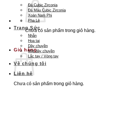
Đá Cubic Zirconia
Đá Màu Cubic Zirconia
Xoàn Nam Phi
Pha Lê
Trang Sức
Chưa có sản phẩm trong giỏ hàng.
Nhẫn
Quay trở lại cửa hàng
Hoa tai
Dây chuyền
Giỏ hàng
Mặt dây chuyền
Lắc tay / Vòng tay
Về chúng tôi
Liên hệ
Chưa có sản phẩm trong giỏ hàng.
Quay trở lại cửa hàng