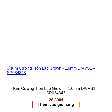
Kim Cương Tròn Lab Grown – 1.6mm D/VVS1 –
SP034343
28.800
₫
Thêm vào giỏ hàng