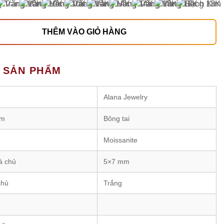
THÊM VÀO GIỎ HÀNG
T SẢN PHẨM
Alana Jewelry
ẩm
Bông tai
Moissanite
á chủ
5×7 mm
chủ
Trắng