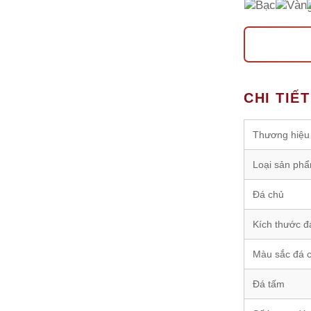
CHI TIẾ
Thương hiệu
Loại sản ph
Đá chủ
Kích thước đ
Màu sắc đá 
Đá tấm