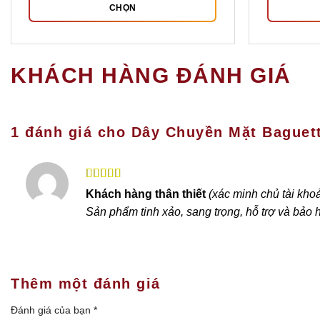
CHỌN
Sản
phẩm
này
KHÁCH HÀNG ĐÁNH GIÁ
có
nhiều
biến
thể.
1 đánh giá cho
Dây Chuyền Mặt Baguet
Các
tùy
chọn
Được xếp
có
Khách hàng thân thiết
(xác minh chủ tài kho
hạng
5
5 sao
thể
Sản phẩm tinh xảo, sang trọng, hỗ trợ và bảo h
được
chọn
trên
trang
Thêm một đánh giá
sản
phẩm
Đánh giá của bạn
*