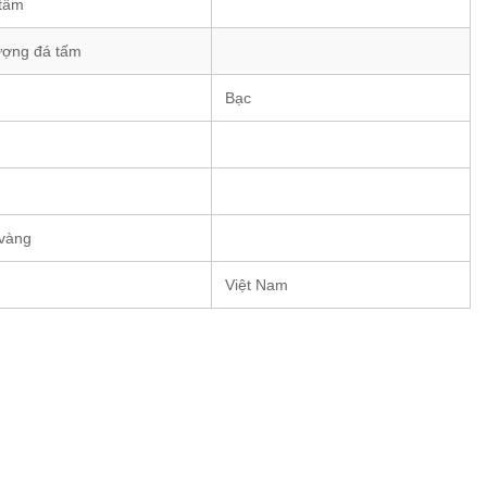
 tấm
ượng đá tấm
Bạc
 vàng
Việt Nam