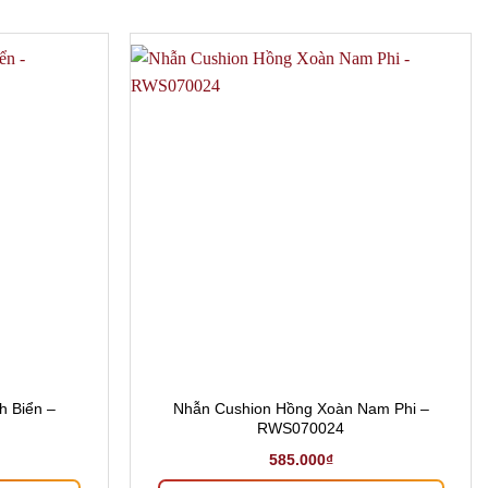
h Biển –
Nhẫn Cushion Hồng Xoàn Nam Phi –
RWS070024
585.000
₫