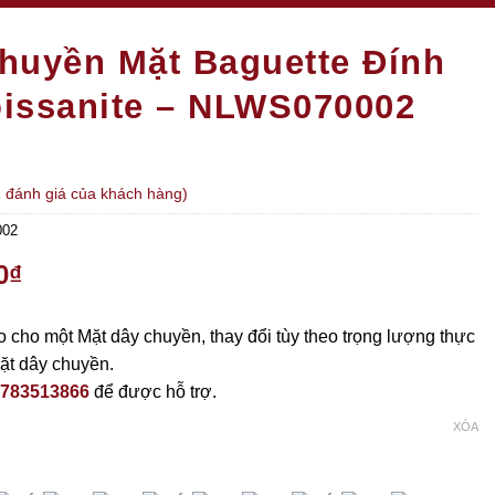
huyền Mặt Baguette Đính
issanite – NLWS070002
1
đánh giá của khách hàng)
002
0
₫
 cho một Mặt dây chuyền, thay đổi tùy theo trọng lượng thực
ặt dây chuyền.
783513866
để được hỗ trợ.
XÓA