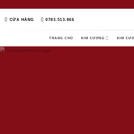
Skip
to
content
CỬA HÀNG
0783.513.866
TRANG CHỦ
KIM CƯƠNG
KIM CƯ