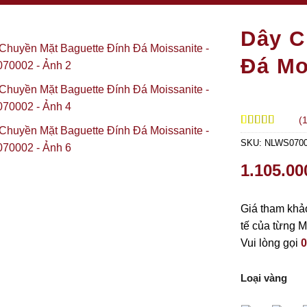
Dây C
Đá Mo
(
5.00
1
trên 5
SKU:
NLWS070
dựa trên
đánh giá
1.105.00
Giá tham khảo
tế của từng M
Vui lòng gọi
0
Loại vàng