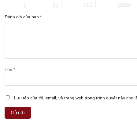
1 trên 5 sao
2 trên 5 sao
3 trên 5 sao
4 trên 5 sao
5
Đánh giá của bạn
*
Tên
*
Lưu tên của tôi, email, và trang web trong trình duyệt này cho lầ