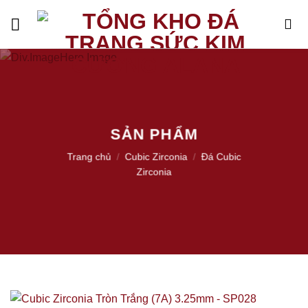
Skip
to
content
SẢN PHẨM
Trang chủ
/
Cubic Zirconia
/
Đá Cubic
Zirconia