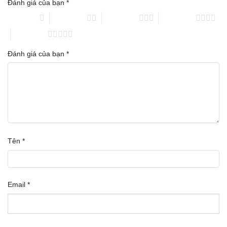
Đánh giá của bạn
*
1 trên 5 sao
2 trên 5 sao
3 trên 5 sao
4 trên 5 sao
5 trên 5 sao
Đánh giá của bạn
*
Tên
*
Email
*