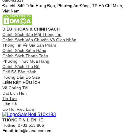
05/04/2017
Địa chỉ: 840 Trần Hưng Đạo, Phường An Đông, TP Hồ Chí Minh,
Việt Nam
ĐIỀU KHOẢN & CHÍNH SÁCH
Chính Sách Bảo Mật Thông Tin
Chính Sách Vận Chuyển Và Giao Nhận
Thông Tin Về Giá Sản Phẩm
Chính Sách Kiểm Hàng
Chính Sách Thanh Toán
Phương Thức Mua Hàng
Chính Sách Thu Đổi
Chế Độ Bảo Hành
Hướng Dẫn Đo Size
LIÊN KẾT HỮU ÍCH
Về Chúng Tôi
Đặt Lịch Hẹn
Tin Tức
Liên Hệ
Cơ Hội Việc Làm
THÔNG TIN LIÊN HỆ
Hotline: 0783 513 866
Email: info@alana.com.vn