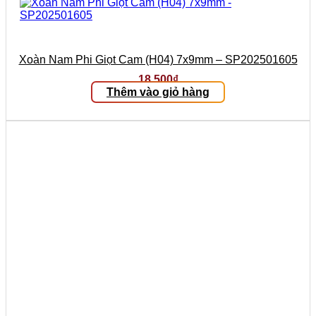
Xoàn Nam Phi Giọt Cam (H04) 7x9mm – SP202501605
18.500
₫
Thêm vào giỏ hàng