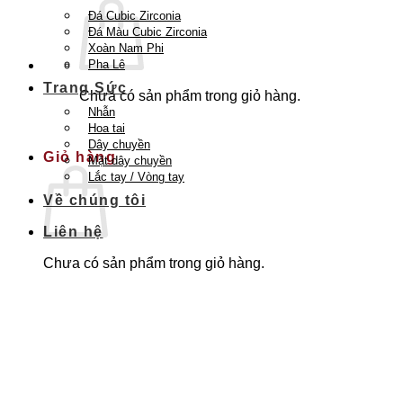
Đá Cubic Zirconia
Đá Màu Cubic Zirconia
Xoàn Nam Phi
Pha Lê
Trang Sức
Chưa có sản phẩm trong giỏ hàng.
Nhẫn
Quay trở lại cửa hàng
Hoa tai
Dây chuyền
Giỏ hàng
Mặt dây chuyền
Lắc tay / Vòng tay
Về chúng tôi
Liên hệ
Chưa có sản phẩm trong giỏ hàng.
Quay trở lại cửa hàng