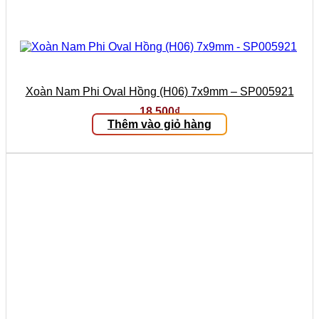
Xoàn Nam Phi Oval Hồng (H06) 7x9mm – SP005921
18.500
₫
Thêm vào giỏ hàng