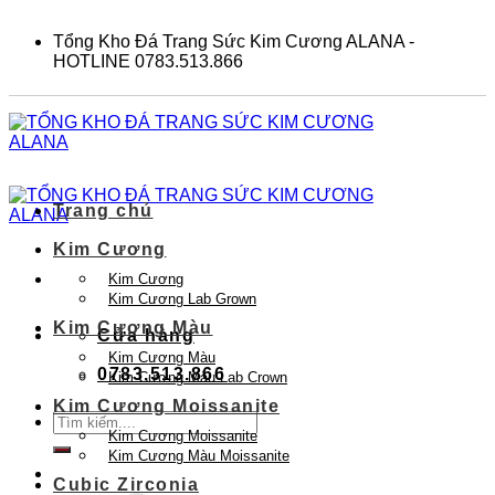
Skip
to
Tổng Kho Đá Trang Sức Kim Cương ALANA -
content
HOTLINE 0783.513.866
Trang chủ
Kim Cương
Kim Cương
Kim Cương Lab Grown
Kim Cương Màu
Cửa hàng
Kim Cương Màu
0783.513.866
Kim Cương Màu Lab Crown
Kim Cương Moissanite
Tìm
Kim Cương Moissanite
kiếm:
Kim Cương Màu Moissanite
Cubic Zirconia