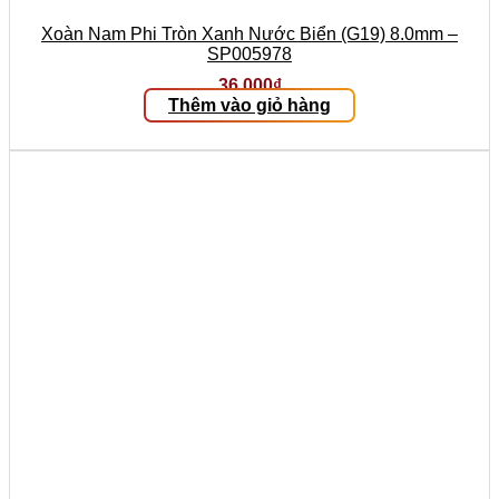
Xoàn Nam Phi Tròn Xanh Nước Biển (G19) 8.0mm –
SP005978
36.000
₫
Thêm vào giỏ hàng