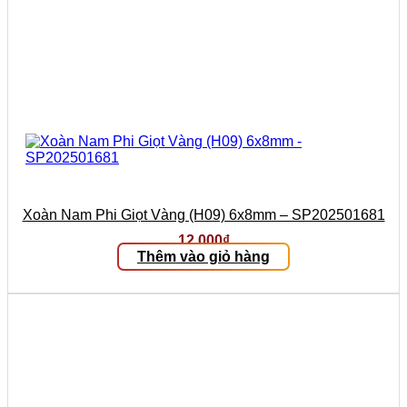
Xoàn Nam Phi Giọt Vàng (H09) 6x8mm – SP202501681
12.000
₫
Thêm vào giỏ hàng