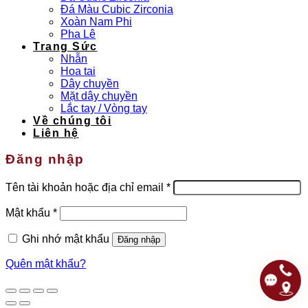
Đá Màu Cubic Zirconia
Xoàn Nam Phi
Pha Lê
Trang Sức
Nhẫn
Hoa tai
Dây chuyền
Mặt dây chuyền
Lắc tay / Vòng tay
Về chúng tôi
Liên hệ
Đăng nhập
Bắt
Tên tài khoản hoặc địa chỉ email
*
buộc
Bắt
Mật khẩu
*
buộc
Ghi nhớ mật khẩu
Đăng nhập
Quên mật khẩu?