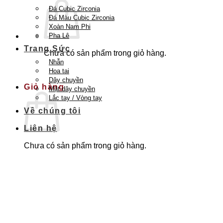
Đá Cubic Zirconia
Đá Màu Cubic Zirconia
Xoàn Nam Phi
Pha Lê
Trang Sức
Chưa có sản phẩm trong giỏ hàng.
Nhẫn
Quay trở lại cửa hàng
Hoa tai
Dây chuyền
Giỏ hàng
Mặt dây chuyền
Lắc tay / Vòng tay
Về chúng tôi
Liên hệ
Chưa có sản phẩm trong giỏ hàng.
Quay trở lại cửa hàng