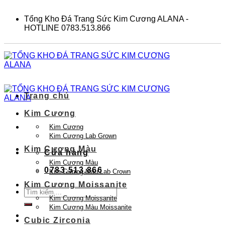
Skip
to
Tổng Kho Đá Trang Sức Kim Cương ALANA -
content
HOTLINE 0783.513.866
Trang chủ
Kim Cương
Kim Cương
Kim Cương Lab Grown
Kim Cương Màu
Cửa hàng
Kim Cương Màu
0783.513.866
Kim Cương Màu Lab Crown
Kim Cương Moissanite
Tìm
Kim Cương Moissanite
kiếm:
Kim Cương Màu Moissanite
Cubic Zirconia