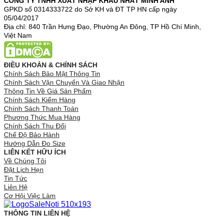
CÔNG TY TNHH XUẤT NHẬP KHẨU NHẤT MINH ANH
GPKD số 0314333722 do Sở KH và ĐT TP HN cấp ngày
05/04/2017
Địa chỉ: 840 Trần Hưng Đạo, Phường An Đông, TP Hồ Chí Minh,
Việt Nam
ĐIỀU KHOẢN & CHÍNH SÁCH
Chính Sách Bảo Mật Thông Tin
Chính Sách Vận Chuyển Và Giao Nhận
Thông Tin Về Giá Sản Phẩm
Chính Sách Kiểm Hàng
Chính Sách Thanh Toán
Phương Thức Mua Hàng
Chính Sách Thu Đổi
Chế Độ Bảo Hành
Hướng Dẫn Đo Size
LIÊN KẾT HỮU ÍCH
Về Chúng Tôi
Đặt Lịch Hẹn
Tin Tức
Liên Hệ
Cơ Hội Việc Làm
THÔNG TIN LIÊN HỆ