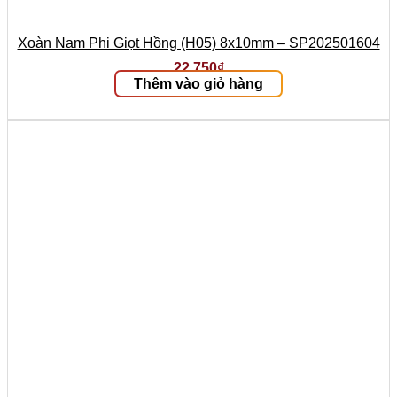
Xoàn Nam Phi Giọt Hồng (H05) 8x10mm – SP202501604
22.750
₫
Thêm vào giỏ hàng