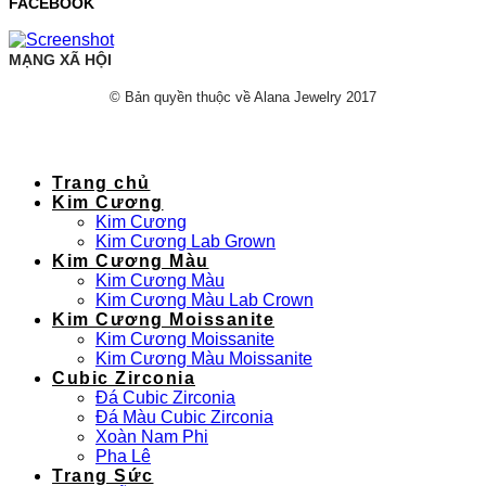
FACEBOOK
MẠNG XÃ HỘI
© Bản quyền thuộc về Alana Jewelry 2017
Trang chủ
Kim Cương
Kim Cương
Kim Cương Lab Grown
Kim Cương Màu
Kim Cương Màu
Kim Cương Màu Lab Crown
Kim Cương Moissanite
Kim Cương Moissanite
Kim Cương Màu Moissanite
Cubic Zirconia
Đá Cubic Zirconia
Đá Màu Cubic Zirconia
Xoàn Nam Phi
Pha Lê
Trang Sức