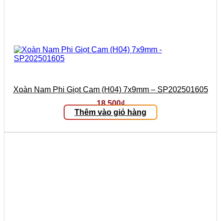
Xoàn Nam Phi Giọt Cam (H04) 7x9mm – SP202501605
18.500
₫
Thêm vào giỏ hàng