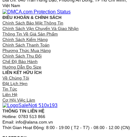
Địa chỉ: 840 Trần Hưng Đạo, Phường An Đông, TP Hồ Chí Minh,
Việt Nam
ĐIỀU KHOẢN & CHÍNH SÁCH
Chính Sách Bảo Mật Thông Tin
Chính Sách Vận Chuyển Và Giao Nhận
Thông Tin Về Giá Sản Phẩm
Chính Sách Kiểm Hàng
Chính Sách Thanh Toán
Phương Thức Mua Hàng
Chính Sách Thu Đổi
Chế Độ Bảo Hành
Hướng Dẫn Đo Size
LIÊN KẾT HỮU ÍCH
Về Chúng Tôi
Đặt Lịch Hẹn
Tin Tức
Liên Hệ
Cơ Hội Việc Làm
THÔNG TIN LIÊN HỆ
Hotline: 0783 513 866
Email: info@alana.com.vn
Thời Gian Hoạt Động: 8:00 - 19:00 ( T2 - T7) - 08.00 - 12.00 (CN)