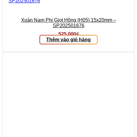
Xoàn Nam Phi Giọt Hồng (H05) 15x20mm –
SP202501676
525.000
₫
Thêm vào giỏ hàng