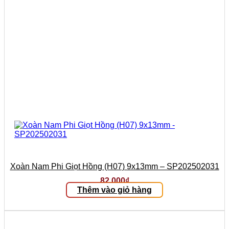
Xoàn Nam Phi Giọt Hồng (H07) 9x13mm – SP202502031
82.000
₫
Thêm vào giỏ hàng