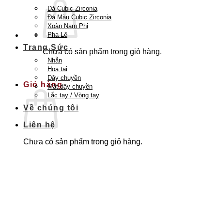
Đá Cubic Zirconia
Đá Màu Cubic Zirconia
Xoàn Nam Phi
Pha Lê
Trang Sức
Chưa có sản phẩm trong giỏ hàng.
Nhẫn
Quay trở lại cửa hàng
Hoa tai
Dây chuyền
Giỏ hàng
Mặt dây chuyền
Lắc tay / Vòng tay
Về chúng tôi
Liên hệ
Chưa có sản phẩm trong giỏ hàng.
Quay trở lại cửa hàng