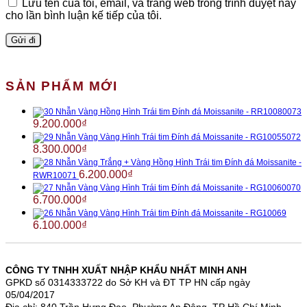
Lưu tên của tôi, email, và trang web trong trình duyệt này
cho lần bình luận kế tiếp của tôi.
SẢN PHẨM MỚI
Nhẫn Vàng Hồng Hình Trái tim Đính đá Moissanite - RR10080073
9.200.000
₫
Nhẫn Vàng Vàng Hình Trái tim Đính đá Moissanite - RG10055072
8.300.000
₫
Nhẫn Vàng Trắng + Vàng Hồng Hình Trái tim Đính đá Moissanite -
6.200.000
₫
RWR10071
Nhẫn Vàng Vàng Hình Trái tim Đính đá Moissanite - RG10060070
6.700.000
₫
Nhẫn Vàng Vàng Hình Trái tim Đính đá Moissanite - RG10069
6.100.000
₫
CÔNG TY TNHH XUẤT NHẬP KHẨU NHẤT MINH ANH
GPKD số 0314333722 do Sở KH và ĐT TP HN cấp ngày
05/04/2017