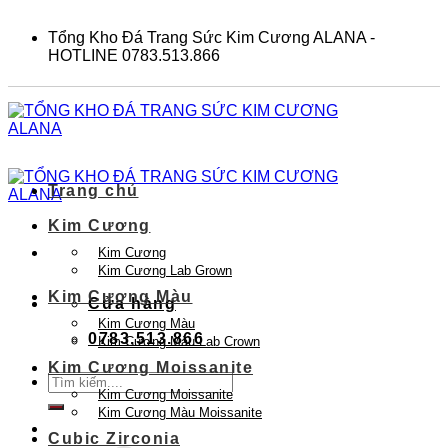
Skip
to
Tổng Kho Đá Trang Sức Kim Cương ALANA -
content
HOTLINE 0783.513.866
Trang chủ
Kim Cương
Kim Cương
Kim Cương Lab Grown
Kim Cương Màu
Cửa hàng
Kim Cương Màu
0783.513.866
Kim Cương Màu Lab Crown
Kim Cương Moissanite
Tìm
Kim Cương Moissanite
kiếm:
Kim Cương Màu Moissanite
Cubic Zirconia