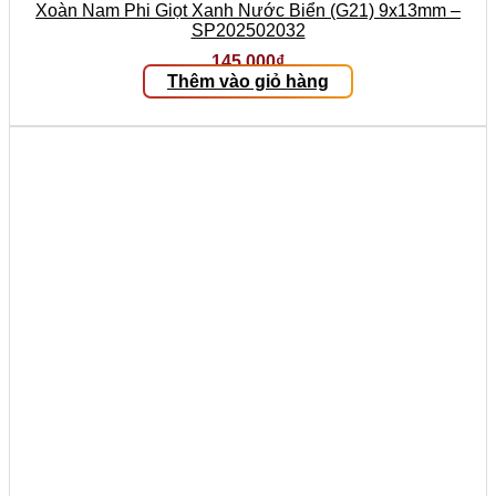
Xoàn Nam Phi Giọt Xanh Nước Biển (G21) 9x13mm –
SP202502032
145.000
₫
Thêm vào giỏ hàng