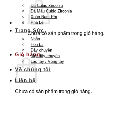
Đá Cubic Zirconia
Đá Màu Cubic Zirconia
Xoàn Nam Phi
Pha Lê
Trang Sức
Chưa có sản phẩm trong giỏ hàng.
Nhẫn
Quay trở lại cửa hàng
Hoa tai
Dây chuyền
Giỏ hàng
Mặt dây chuyền
Lắc tay / Vòng tay
Về chúng tôi
Liên hệ
Chưa có sản phẩm trong giỏ hàng.
Quay trở lại cửa hàng