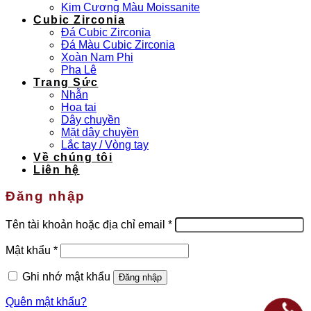
Kim Cương Màu Moissanite
Cubic Zirconia
Đá Cubic Zirconia
Đá Màu Cubic Zirconia
Xoàn Nam Phi
Pha Lê
Trang Sức
Nhẫn
Hoa tai
Dây chuyền
Mặt dây chuyền
Lắc tay / Vòng tay
Về chúng tôi
Liên hệ
Đăng nhập
Bắt
Tên tài khoản hoặc địa chỉ email
*
buộc
Bắt
Mật khẩu
*
buộc
Ghi nhớ mật khẩu
Đăng nhập
Quên mật khẩu?