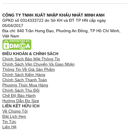
CÔNG TY TNHH XUẤT NHẬP KHẨU NHẤT MINH ANH
GPKD số 0314333722 do Sở KH và ĐT TP HN cấp ngày
05/04/2017
Địa chỉ: 840 Trần Hưng Đạo, Phường An Đông, TP Hồ Chí Minh,
Việt Nam
ĐIỀU KHOẢN & CHÍNH SÁCH
Chính Sách Bảo Mật Thông Tin
Chính Sách Vận Chuyển Và Giao Nhận
Thông Tin Về Giá Sản Phẩm
Chính Sách Kiểm Hàng
Chính Sách Thanh Toán
Phương Thức Mua Hàng
Chính Sách Thu Đổi
Chế Độ Bảo Hành
Hướng Dẫn Đo Size
LIÊN KẾT HỮU ÍCH
Về Chúng Tôi
Đặt Lịch Hẹn
Tin Tức
Liên Hệ