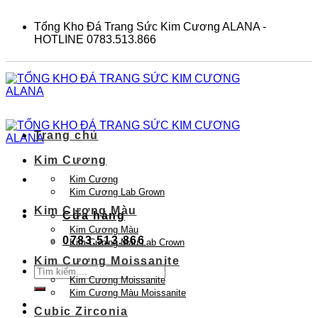
Skip
to
Tổng Kho Đá Trang Sức Kim Cương ALANA -
content
HOTLINE 0783.513.866
Trang chủ
Kim Cương
Kim Cương
Kim Cương Lab Grown
Kim Cương Màu
Cửa hàng
Kim Cương Màu
0783.513.866
Kim Cương Màu Lab Crown
Kim Cương Moissanite
Tìm
Kim Cương Moissanite
kiếm:
Kim Cương Màu Moissanite
Cubic Zirconia